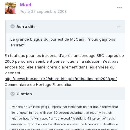
Mael
Posté
27 septembre 2008
Ash a dit :
La grande blague du jour est de McCain : "nous gagnons
en Irak"
En tout cas pour les irakiens, d'après un sondage BBC auprès de
2000 personnes semblent penser que, si la situation n'est pas
encore top, elle s'améliorera clairement dans les années qui
viennent :
http://news.bbc.co.uk/2/shared/bsp/hi/pdfs…llmarch2008.pdf
Commentaire de Heritage Foundation :
Citation
Even the BBC's latest poll[4] reports that more than half of Iraqis believe that
life is "good" in Iraq, with over 60 percent declaring that security in their
neighborhood is "very good" or "quite good." A striking 49 percent of Iraqis
surveyed support the view that the decision taken by America and its allies to