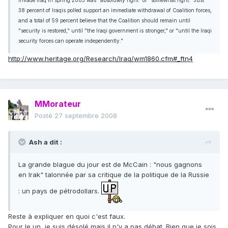
invade Iraq in spring 2003 was "absolutely right" or "somewhat right." Just
38 percent of Iraqis polled support an immediate withdrawal of Coalition forces,
and a total of 59 percent believe that the Coalition should remain until
"security is restored," until "the Iraqi government is stronger," or "until the Iraqi
security forces can operate independently."
http://www.heritage.org/Research/Iraq/wm1860.cfm#_ftn4
MMorateur
Posté
27 septembre 2008
Ash a dit :
La grande blague du jour est de McCain : "nous gagnons
en Irak" talonnée par sa critique de la politique de la Russie
: un pays de pétrodollars.
Reste à expliquer en quoi c'est faux.
Pour le un, je suis désolé mais il n'y a pas débat. Bien que je sois