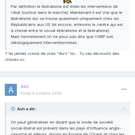
Par définition le libéralisme est limite les interventions de
l'état (surtout dans le marché). Maintenant il est vrai que le
libéralisme dur se trouve quasiment uniquement chez les
Réplublicains aux US (et encore, enlevons le centre qui est
à cheval entre le social-libéralisme et le libéralisme).
Mais honnetement on ne peux pas dire que l'UMP soit
idéologiquement interventionnistes.
T'as jamais croisé de vrais "durs" toi… Tu vas découvrir des
choses ici.
asz
Posté
8 octobre 2008
Ash a dit :
On peut généraliser en disant que le mode de société
social-libéral est présent dans les pays d'influence anglo-
saxonne et ailleurs, disons en Europe de l'Ouest et chez les