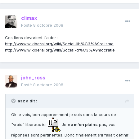
climax
Posté
8 octobre 2008
Ces liens devraient t'aider :
http://www.wikiberal.org/wiki/Social-lib%C3%A9ralisme
http://www.wikiberal.org/wiki/Social-d%C3%A9mocratie
john_ross
Posté
8 octobre 2008
asz a dit :
Ok je vois, bon apparemment je suis dans la cours de
"vrais" libéraux ici
Je
ne m'en plains
pas, vos
réponses sont pertinentes. Donc finalement s'il fallait définir