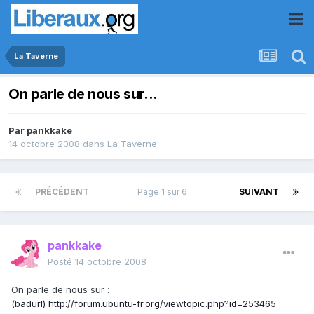
La Taverne
On parle de nous sur...
Par
pankkake
14 octobre 2008
dans
La Taverne
PRÉCÉDENT
Page 1 sur 6
SUIVANT
pankkake
Posté
14 octobre 2008
On parle de nous sur :
(badurl) http://forum.ubuntu-fr.org/viewtopic.php?id=253465