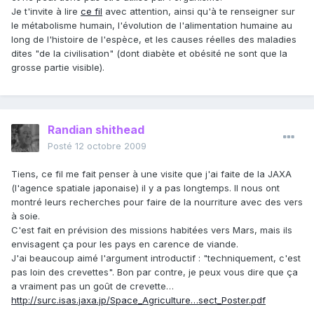
Je t'invite à lire
ce fil
avec attention, ainsi qu'à te renseigner sur
le métabolisme humain, l'évolution de l'alimentation humaine au
long de l'histoire de l'espèce, et les causes réelles des maladies
dites "de la civilisation" (dont diabète et obésité ne sont que la
grosse partie visible).
Randian shithead
Posté
12 octobre 2009
Tiens, ce fil me fait penser à une visite que j'ai faite de la JAXA
(l'agence spatiale japonaise) il y a pas longtemps. Il nous ont
montré leurs recherches pour faire de la nourriture avec des vers
à soie.
C'est fait en prévision des missions habitées vers Mars, mais ils
envisagent ça pour les pays en carence de viande.
J'ai beaucoup aimé l'argument introductif : "techniquement, c'est
pas loin des crevettes". Bon par contre, je peux vous dire que ça
a vraiment pas un goût de crevette…
http://surc.isas.jaxa.jp/Space_Agriculture…sect_Poster.pdf