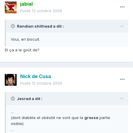
jabial
Posté
12 octobre 2009
Randian shithead a dit :
Voui, en biscuit.
Et ça a le goût de?
Nick de Cusa
Posté
12 octobre 2009
Jesrad a dit :
…
(dont diabète et obésité ne sont que la
grosse
partie
visible).
…