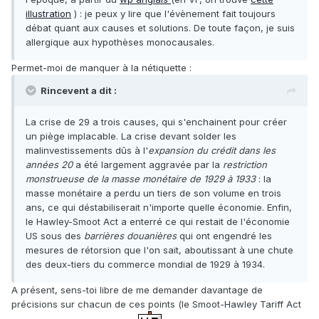
illustration
) : je peux y lire que l'évènement fait toujours
débat quant aux causes et solutions. De toute façon, je suis
allergique aux hypothèses monocausales.
Permet-moi de manquer à la nétiquette :
Rincevent a dit :
La crise de 29 a trois causes, qui s'enchainent pour créer
un piège implacable. La crise devant solder les
malinvestissements dûs à l'
expansion du crédit dans les
années 20
a été largement aggravée par la
restriction
monstrueuse de la masse monétaire de 1929 à 1933
: la
masse monétaire a perdu un tiers de son volume en trois
ans, ce qui déstabiliserait n'importe quelle économie. Enfin,
le Hawley-Smoot Act a enterré ce qui restait de l'économie
US sous des
barrières douanières
qui ont engendré les
mesures de rétorsion que l'on sait, aboutissant à une chute
des deux-tiers du commerce mondial de 1929 à 1934.
A présent, sens-toi libre de me demander davantage de
précisions sur chacun de ces points (le Smoot-Hawley Tariff Act