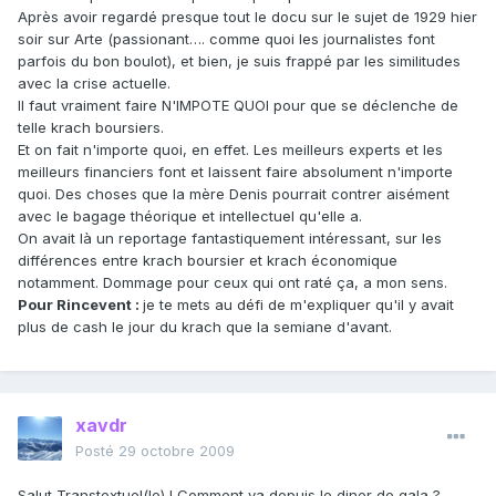
Après avoir regardé presque tout le docu sur le sujet de 1929 hier
soir sur Arte (passionant…. comme quoi les journalistes font
parfois du bon boulot), et bien, je suis frappé par les similitudes
avec la crise actuelle.
Il faut vraiment faire N'IMPOTE QUOI pour que se déclenche de
telle krach boursiers.
Et on fait n'importe quoi, en effet. Les meilleurs experts et les
meilleurs financiers font et laissent faire absolument n'importe
quoi. Des choses que la mère Denis pourrait contrer aisément
avec le bagage théorique et intellectuel qu'elle a.
On avait là un reportage fantastiquement intéressant, sur les
différences entre krach boursier et krach économique
notamment. Dommage pour ceux qui ont raté ça, a mon sens.
Pour Rincevent :
je te mets au défi de m'expliquer qu'il y avait
plus de cash le jour du krach que la semiane d'avant.
xavdr
Posté
29 octobre 2009
Salut Transtextuel(le) ! Comment va depuis le diner de gala ?