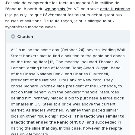
J'essaie de comprendre les facteurs menant à la criiiiiise de
l'époque, à partir du
wp anglais
(en VF, on trouve
cette illustration
) : je peux y lire que l'évènement fait toujours débat quant aux
causes et solutions. De toute façon, je suis allergique aux
hypothèses monocausales.
Citation
At 1 p.m. on the same day (October 24), several leading Wall
Street bankers met to find a solution to the panic and chaos
on the trading floor.[12] The meeting included Thomas W.
Lamont, acting head of Morgan Bank; Albert Wiggin, head
of the Chase National Bank; and Charles E. Mitchell,
president of the National City Bank of New York. They
chose Richard Whitney, vice president of the Exchange, to
act on their behalf. With the bankers' financial resources
behind him, Whitney placed a bid to purchase a large block
of shares in U.S. Steel at a price well above the current
market. As traders watched, Whitney then placed similar
bids on other "blue chip" stocks.
This tactic was similar to
a tactic that ended the Panic of 1907
, and succeeded in
halting the slide that day. In this case, however, the respite
was only temporary.