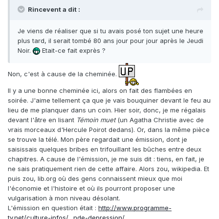
Rincevent a dit :
Je viens de réaliser que si tu avais posé ton sujet une heure
plus tard, il serait tombé 80 ans jour pour jour après le Jeudi
Noir.
Etait-ce fait exprès ?
Non, c'est à cause de la cheminée.
Il y a une bonne cheminée ici, alors on fait des flambées en
soirée. J'aime tellement ça que je vais bouquiner devant le feu au
lieu de me planquer dans un coin. Hier soir, donc, je me régalais
devant l'âtre en lisant
Témoin muet
(un Agatha Christie avec de
vrais morceaux d'Hercule Poirot dedans). Or, dans la même pièce
se trouve la télé. Mon père regardait une émission, dont je
saisissais quelques bribes en trifouillant les bûches entre deux
chapitres. A cause de l'émission, je me suis dit : tiens, en fait, je
ne sais pratiquement rien de cette affaire. Alors zou, wikipedia. Et
puis zou, lib.org où des gens connaissent mieux que moi
l'économie et l'histoire et où ils pourront proposer une
vulgarisation à mon niveau désolant.
L'émission en question était :
http://www.programme-
tv.net/culture-infos/…nde-depression/