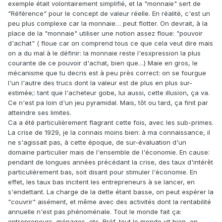
exemple était volontairement simplifié, et la "monnaie" sert de
"Référence" pour le concept de valeur réelle. En réalité, c'est un
peu plus complexe car la monnaie… peut flotter. On devrait, à la
place de la "monnaie" utiliser une notion assez floue: "pouvoir
d'achat" ( floue car on comprend tous ce que cela veut dire mais
on a du mal à le définir: la monnaie reste l'esxpression la plus
courante de ce pouvoir d'achat, bien que…) Maie en gros, le
mécanisme que tu decris est à peu près correct: on se fourgue
l'un l'autre des trucs dont la valeur est de plus en plus sur-
estimée;: tant que l'acheteur gobe, lui aussi, cette illusion, ça va.
Ce n'est pa loin d'un jeu pyramidal. Mais, tôt ou tard, ça finit par
atteindre ses limites.
Ca a été particulièrement flagrant cette fois, avec les sub-primes.
La crise de 1929, je la connais moins bien: à ma connaissance, il
ne s'agissait pas, à cette époque, de sur-évaluation d'un
domaine particulier mais de l'ensemble de l'économie. En cause:
pendant de longues années précédant la crise, des taux d'intérêt
particulièrement bas, soit disant pour stimuler l'économie. En
effet, les taux bas incitent les entrepreneurs à se lancer, en
s'endettant. La charge de la dette étant basse, on peut espérer la
"couvrir" aisément, et même avec des activités dont la rentabilité
annuelle n'est pas phénoménale. Tout le monde fait ça:
entrepreneurs, ménages, etc. Bréf, tout le monde vit bien, en