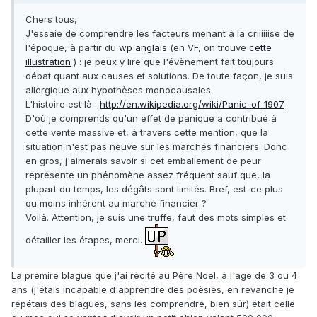
Chers tous,
J'essaie de comprendre les facteurs menant à la criiiiiise de
l'époque, à partir du
wp anglais
(en VF, on trouve
cette
illustration
) : je peux y lire que l'évènement fait toujours
débat quant aux causes et solutions. De toute façon, je suis
allergique aux hypothèses monocausales.
L'histoire est là :
http://en.wikipedia.org/wiki/Panic_of_1907
D'où je comprends qu'un effet de panique a contribué à
cette vente massive et, à travers cette mention, que la
situation n'est pas neuve sur les marchés financiers. Donc
en gros, j'aimerais savoir si cet emballement de peur
représente un phénomène assez fréquent sauf que, la
plupart du temps, les dégâts sont limités. Bref, est-ce plus
ou moins inhérent au marché financier ?
Voilà. Attention, je suis une truffe, faut des mots simples et
détailler les étapes, merci.
La premire blague que j'ai récité au Père Noel, à l'age de 3 ou 4
ans (j'étais incapable d'apprendre des poèsies, en revanche je
répétais des blagues, sans les comprendre, bien sûr) était celle