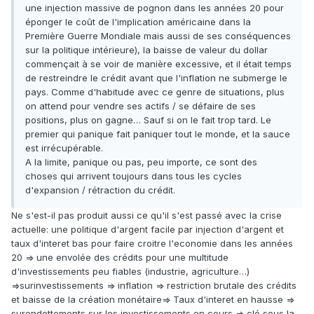
une injection massive de pognon dans les années 20 pour
éponger le coût de l'implication américaine dans la
Première Guerre Mondiale mais aussi de ses conséquences
sur la politique intérieure), la baisse de valeur du dollar
commençait à se voir de manière excessive, et il était temps
de restreindre le crédit avant que l'inflation ne submerge le
pays. Comme d'habitude avec ce genre de situations, plus
on attend pour vendre ses actifs / se défaire de ses
positions, plus on gagne… Sauf si on le fait trop tard. Le
premier qui panique fait paniquer tout le monde, et la sauce
est irrécupérable.
A la limite, panique ou pas, peu importe, ce sont des
choses qui arrivent toujours dans tous les cycles
d'expansion / rétraction du crédit.
Ne s'est-il pas produit aussi ce qu'il s'est passé avec la crise
actuelle: une politique d'argent facile par injection d'argent et
taux d'interet bas pour faire croitre l'economie dans les années
20 => une envolée des crédits pour une multitude
d'investissements peu fiables (industrie, agriculture…)
=>surinvestissements => inflation => restriction brutale des crédits
et baisse de la création monétaire=> Taux d'interet en hausse =>
surendettements sur les investissements en cours => clé sous la