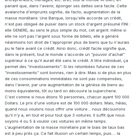
pariant que, dans l'avenir, éponger ses dettes sera facile. Cette
avalanche d'emprunts signifie, de facto, augmentation de la
masse monétaire. Une Banque, lorsqu'elle accorde un crédit,
n'est pas obligeé de puiser dans un stock d'argent présumé FINI :
elle GENERE, au sens le plus simple du mot, cet argent: même si
elle ne sort pas l'argent sous forme de billets, elle a généré
néanmoins ton droit de t'approprier plus de biens que tu n'aurais
pu le faire avant ce crédit. Ainsi donc, crédit facile signifie que,
dans le présent, tout le monde s'accorde un "pouvoir d'achat"
supérieur à ce qu'il aurait été sans le crédit. A titre individuel, ça
permet des "investissements". Si les retombées futures de ces
"investissements" sont bonnes, rien à dire. Mais si de plus en plus
de ces consommations immédiates ne sont pas compensées,
dans l'avenir, par une augmentation de la génèse de biens au
moins équivalente, tôt ou tard on découvre la supercherie.
C'est comme si nous étions 10 personnes, chacun ayant 100 000
Dollars. Le prix d'une voiture est de 100 000 dollars. Mais, hélas,
quand nous voulons nous offrir une voiture… nous découvrons
qu'il n'y a, en tout et pour tout que 3 voitures. Il suffit que nous
soyons 4 ou 5 à vouloir ces voitures en même temps.
L'augmentation de la masse monétaire par le biais de taux bas
est à peu prés ça. Ca fait illusion un certain temps, puis…. la