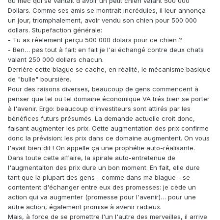
du mec qui se vantait d'avoir un petit chien valant 500 000
Dollars. Comme ses amis se montrait incrédules, il leur annonça
un jour, triomphalement, avoir vendu son chien pour 500 000
dollars. Stupefaction générale:
- Tu as réelement perçu 500 000 dolars pour ce chien ?
- Ben… pas tout à fait: en fait je l'ai échangé contre deux chats
valant 250 000 dollars chacun.
Derrière cette blague se cache, en réalité, le mécanisme basique
de "bulle" boursière.
Pour des raisons diverses, beaucoup de gens commencent à
penser que tel ou tel domaine économique VA trés bien se porter
à l'avenir. Ergo: beaucoup d'investiteurs sont attirés par les
bénéfices futurs présumés. La demande actuelle croit donc,
faisant augmenter les prix. Cette augmentation des prix confirme
donc la prévision: les prix dans ce domaine augmentent. On vous
l'avait bien dit ! On appelle ça une prophétie auto-réalisante.
Dans toute cette affaire, la spirale auto-entretenue de
l'augmentaiton des prix dure un bon moment. En fait, elle dure
tant que la plupart des gens - comme dans ma blague - se
contentent d'échanger entre eux des promesses: je cède un
action qui va augmenter (promesse pour l'avenir)… pour une
autre action, également promise à avenir radieux.
Mais, à force de se promettre l'un l'autre des merveilles, il arrive