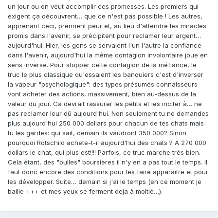
un jour ou on veut accomplir ces promesses. Les premiers qui
exigent ça découvrent… que ce n'est pas possible ! Les autres,
apprenant ceci, prennent peur et, au lieu d'attendre les miracles
promis dans l'avenir, se précipitent pour reclamer leur argent…
aujourd'hui. Hier, les gens se servaient l'un l'autre la confiance
dans l'avenir, aujourd'hui la même contagion involontaire joue en
sens inverse. Pour stopper cette contagion de la méfiance, le
truc le plus classique qu'essaient les banquiers c'est d'inverser
la vapeur "psychologique": des types présumés connaisseurs
vont acheter des actions, massivement, bien au-dessus de la
valeur du jour. Ca devrait rassurer les petits et les inciter à… ne
pas reclamer leur dû aujourd'hui. Non seulement tu ne demandes
plus aujourd'hui 250 000 dollars pour chacun de tes chats mais
tu les gardes: qui sait, demain ils vaudront 350 000? Sinon
pourquoi Rotschild achete-t-il aujourd'hui des chats ? A 270 000
dollars le chat, qui plus est!!!! Parfois, ce truc marche trés bien.
Cela étant, des "bulles" boursières il n'y en a pas tout le temps. Il
faut donc encore des conditions pour les faire apparaitre et pour
les développer. Suite… demain si j'ai le temps (en ce moment je
baille +++ et mes yeux se ferment deja à moitié…).