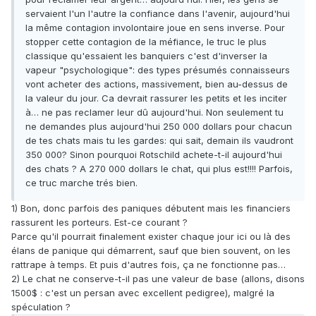
servaient l'un l'autre la confiance dans l'avenir, aujourd'hui
la même contagion involontaire joue en sens inverse. Pour
stopper cette contagion de la méfiance, le truc le plus
classique qu'essaient les banquiers c'est d'inverser la
vapeur "psychologique": des types présumés connaisseurs
vont acheter des actions, massivement, bien au-dessus de
la valeur du jour. Ca devrait rassurer les petits et les inciter
à… ne pas reclamer leur dû aujourd'hui. Non seulement tu
ne demandes plus aujourd'hui 250 000 dollars pour chacun
de tes chats mais tu les gardes: qui sait, demain ils vaudront
350 000? Sinon pourquoi Rotschild achete-t-il aujourd'hui
des chats ? A 270 000 dollars le chat, qui plus est!!!! Parfois,
ce truc marche trés bien.
1) Bon, donc parfois des paniques débutent mais les financiers
rassurent les porteurs. Est-ce courant ?
Parce qu'il pourrait finalement exister chaque jour ici ou là des
élans de panique qui démarrent, sauf que bien souvent, on les
rattrape à temps. Et puis d'autres fois, ça ne fonctionne pas…
2) Le chat ne conserve-t-il pas une valeur de base (allons, disons
1500$ : c'est un persan avec excellent pedigree), malgré la
spéculation ?