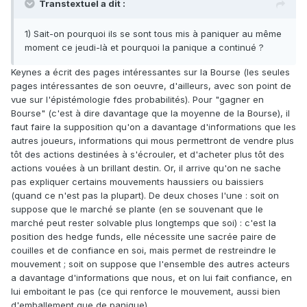
Transtextuel a dit :
1) Sait-on pourquoi ils se sont tous mis à paniquer au même
moment ce jeudi-là et pourquoi la panique a continué ?
Keynes a écrit des pages intéressantes sur la Bourse (les seules
pages intéressantes de son oeuvre, d'ailleurs, avec son point de
vue sur l'épistémologie fdes probabilités). Pour "gagner en
Bourse" (c'est à dire davantage que la moyenne de la Bourse), il
faut faire la supposition qu'on a davantage d'informations que les
autres joueurs, informations qui mous permettront de vendre plus
tôt des actions destinées à s'écrouler, et d'acheter plus tôt des
actions vouées à un brillant destin. Or, il arrive qu'on ne sache
pas expliquer certains mouvements haussiers ou baissiers
(quand ce n'est pas la plupart). De deux choses l'une : soit on
suppose que le marché se plante (en se souvenant que le
marché peut rester solvable plus longtemps que soi) : c'est la
position des hedge funds, elle nécessite une sacrée paire de
couilles et de confiance en soi, mais permet de restreindre le
mouvement ; soit on suppose que l'ensemble des autres acteurs
a davantage d'informations que nous, et on lui fait confiance, en
lui emboitant le pas (ce qui renforce le mouvement, aussi bien
d'emballement que de panique).