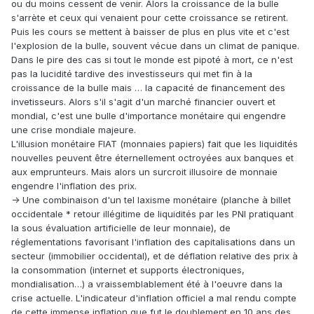
ou du moins cessent de venir. Alors la croissance de la bulle
s'arrète et ceux qui venaient pour cette croissance se retirent.
Puis les cours se mettent à baisser de plus en plus vite et c'est
l'explosion de la bulle, souvent vécue dans un climat de panique.
Dans le pire des cas si tout le monde est pipoté à mort, ce n'est
pas la lucidité tardive des investisseurs qui met fin à la
croissance de la bulle mais … la capacité de financement des
invetisseurs. Alors s'il s'agit d'un marché financier ouvert et
mondial, c'est une bulle d'importance monétaire qui engendre
une crise mondiale majeure.
L'illusion monétaire FIAT (monnaies papiers) fait que les liquidités
nouvelles peuvent être éternellement octroyées aux banques et
aux emprunteurs. Mais alors un surcroit illusoire de monnaie
engendre l'inflation des prix.
-> Une combinaison d'un tel laxisme monétaire (planche à billet
occidentale * retour illégitime de liquidités par les PNI pratiquant
la sous évaluation artificielle de leur monnaie), de
réglementations favorisant l'inflation des capitalisations dans un
secteur (immobilier occidental), et de déflation relative des prix à
la consommation (internet et supports électroniques,
mondialisation…) a vraissemblablement été à l'oeuvre dans la
crise actuelle. L'indicateur d'inflation officiel a mal rendu compte
de cette immense inflation que fut le doublement en 10 ans des