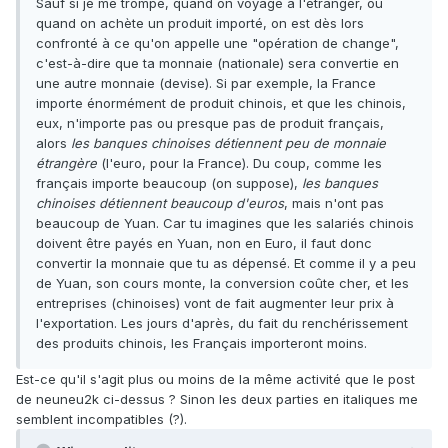
Sauf si je me trompe, quand on voyage à l'étranger, ou
quand on achète un produit importé, on est dès lors
confronté à ce qu'on appelle une "opération de change",
c'est-à-dire que ta monnaie (nationale) sera convertie en
une autre monnaie (devise). Si par exemple, la France
importe énormément de produit chinois, et que les chinois,
eux, n'importe pas ou presque pas de produit français,
alors
les banques chinoises détiennent peu de monnaie
étrangère
(l'euro, pour la France). Du coup, comme les
français importe beaucoup (on suppose),
les banques
chinoises détiennent beaucoup d'euros
, mais n'ont pas
beaucoup de Yuan. Car tu imagines que les salariés chinois
doivent être payés en Yuan, non en Euro, il faut donc
convertir la monnaie que tu as dépensé. Et comme il y a peu
de Yuan, son cours monte, la conversion coûte cher, et les
entreprises (chinoises) vont de fait augmenter leur prix à
l'exportation. Les jours d'après, du fait du renchérissement
des produits chinois, les Français importeront moins.
Est-ce qu'il s'agit plus ou moins de la même activité que le post
de neuneu2k ci-dessus ? Sinon les deux parties en italiques me
semblent incompatibles (?).