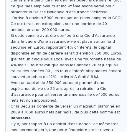
J'ai vérifié à partir de mes derniers bulletins de salaire, tout
ce que mes employeurs et moi-même avons versé pour
alimenter la Caisse Nationale d'Assurance Vieillesse.
J'arrive à environ 5000 euros par an (sans compter la CSG)
Ce qui ferait, en extrapolant, sur une carrière de 40
années, environ 200 000 euros.
Si cette somme avait été confiée à une Cie d'Assurance
dans le cadre d'une assurance-vie et placé sur un fond
securisé en Euros, rapportant 4% d'intérêts, le capital
disponible en fin de carrière serait d'environ 350 000 Euros.
(j'ai fait un calcul sous Excel avec une fourchette basse de
4% mais il faut savoir que dans les années 70 et jusqu'au
milieu des années 80 , les taux d'intèrêt obligataires étaient
souvent proches de 12%. Le livret A était à 8%).
Avec un capital de 350 000 euros et partant d'une
espérance de vie de 25 ans après la retraite, la Cie
d'assurance pourrait verser une mensualité de 1500 euros
nets (et non imposables).
Or la Sécu se contente de verser un maximum plafonné en
2009 à 1060 euros nets par mois ; de plus cette somme est
imposable
.
Il y a, par rapport à un contrat d'assurance-vie même très
mediocrement géré, une perte financière sur le revenu