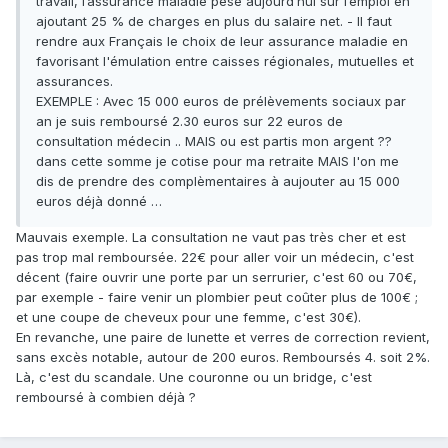
travail, l’assurance maladie pèse aujourd’hui sur l’emploi en
ajoutant 25 % de charges en plus du salaire net. - Il faut
rendre aux Français le choix de leur assurance maladie en
favorisant l'émulation entre caisses régionales, mutuelles et
assurances.
EXEMPLE : Avec 15 000 euros de prélèvements sociaux par
an je suis remboursé 2.30 euros sur 22 euros de
consultation médecin .. MAIS ou est partis mon argent ??
dans cette somme je cotise pour ma retraite MAIS l'on me
dis de prendre des complèmentaires à aujouter au 15 000
euros déjà donné …
Mauvais exemple. La consultation ne vaut pas très cher et est
pas trop mal remboursée. 22€ pour aller voir un médecin, c'est
décent (faire ouvrir une porte par un serrurier, c'est 60 ou 70€,
par exemple - faire venir un plombier peut coûter plus de 100€ ;
et une coupe de cheveux pour une femme, c'est 30€).
En revanche, une paire de lunette et verres de correction revient,
sans excès notable, autour de 200 euros. Remboursés 4. soit 2%.
Là, c'est du scandale. Une couronne ou un bridge, c'est
remboursé à combien déjà ?