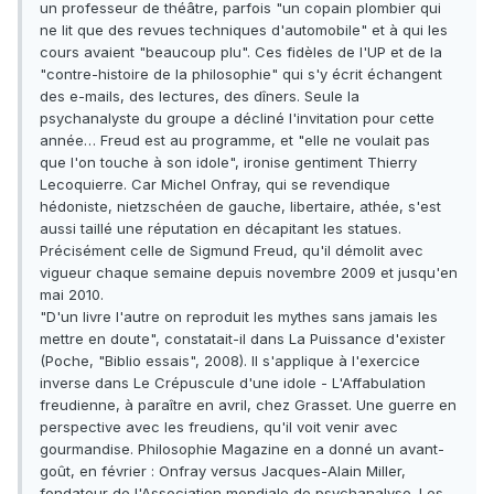
un professeur de théâtre, parfois "un copain plombier qui
ne lit que des revues techniques d'automobile" et à qui les
cours avaient "beaucoup plu". Ces fidèles de l'UP et de la
"contre-histoire de la philosophie" qui s'y écrit échangent
des e-mails, des lectures, des dîners. Seule la
psychanalyste du groupe a décliné l'invitation pour cette
année… Freud est au programme, et "elle ne voulait pas
que l'on touche à son idole", ironise gentiment Thierry
Lecoquierre. Car Michel Onfray, qui se revendique
hédoniste, nietzschéen de gauche, libertaire, athée, s'est
aussi taillé une réputation en décapitant les statues.
Précisément celle de Sigmund Freud, qu'il démolit avec
vigueur chaque semaine depuis novembre 2009 et jusqu'en
mai 2010.
"D'un livre l'autre on reproduit les mythes sans jamais les
mettre en doute", constatait-il dans La Puissance d'exister
(Poche, "Biblio essais", 2008). Il s'applique à l'exercice
inverse dans Le Crépuscule d'une idole - L'Affabulation
freudienne, à paraître en avril, chez Grasset. Une guerre en
perspective avec les freudiens, qu'il voit venir avec
gourmandise. Philosophie Magazine en a donné un avant-
goût, en février : Onfray versus Jacques-Alain Miller,
fondateur de l'Association mondiale de psychanalyse. Les