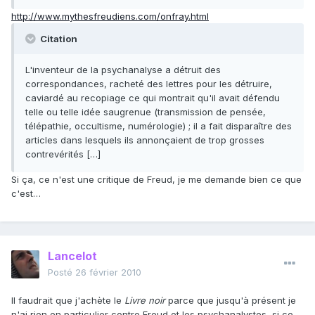
http://www.mythesfreudiens.com/onfray.html
Citation
L'inventeur de la psychanalyse a détruit des
correspondances, racheté des lettres pour les détruire,
caviardé au recopiage ce qui montrait qu'il avait défendu
telle ou telle idée saugrenue (transmission de pensée,
télépathie, occultisme, numérologie) ; il a fait disparaître des
articles dans lesquels ils annonçaient de trop grosses
contrevérités […]
Si ça, ce n'est une critique de Freud, je me demande bien ce que
c'est…
Lancelot
Posté
26 février 2010
Il faudrait que j'achète le
Livre noir
parce que jusqu'à présent je
n'ai rien en particulier contre Freud et les psychanalystes, si ce