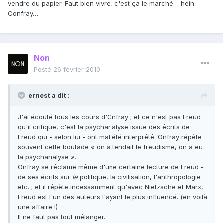
vendre du papier. Faut bien vivre, c'est ça le marché… hein
Confray…
Non
Posté
26 février 2010
ernest a dit :
J'ai écouté tous les cours d'Onfray ; et ce n'est pas Freud
qu'il critique, c'est la psychanalyse issue des écrits de
Freud qui - selon lui - ont mal été interprété. Onfray répète
souvent cette boutade « on attendait le freudisme, on a eu
la psychanalyse ».
Onfray se réclame même d'une certaine lecture de Freud -
de ses écrits sur
le
politique, la civilisation, l'anthropologie
etc. ; et il répète incessamment qu'avec Nietzsche et Marx,
Freud est l'un des auteurs l'ayant le plus influencé. (en voilà
une affaire !)
Il ne faut pas tout mélanger.