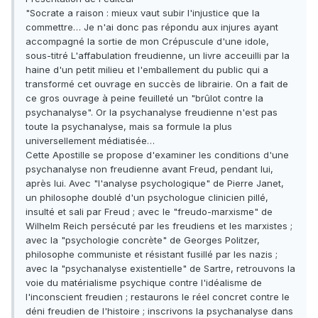
"Socrate a raison : mieux vaut subir l'injustice que la
commettre… Je n'ai donc pas répondu aux injures ayant
accompagné la sortie de mon Crépuscule d'une idole,
sous-titré L'affabulation freudienne, un livre acceuilli par la
haine d'un petit milieu et l'emballement du public qui a
transformé cet ouvrage en succès de librairie. On a fait de
ce gros ouvrage à peine feuilleté un "brûlot contre la
psychanalyse". Or la psychanalyse freudienne n'est pas
toute la psychanalyse, mais sa formule la plus
universellement médiatisée…
Cette Apostille se propose d'examiner les conditions d'une
psychanalyse non freudienne avant Freud, pendant lui,
après lui. Avec "l'analyse psychologique" de Pierre Janet,
un philosophe doublé d'un psychologue clinicien pillé,
insulté et sali par Freud ; avec le "freudo-marxisme" de
Wilhelm Reich persécuté par les freudiens et les marxistes ;
avec la "psychologie concrète" de Georges Politzer,
philosophe communiste et résistant fusillé par les nazis ;
avec la "psychanalyse existentielle" de Sartre, retrouvons la
voie du matérialisme psychique contre l'idéalisme de
l'inconscient freudien ; restaurons le réel concret contre le
déni freudien de l'histoire ; inscrivons la psychanalyse dans