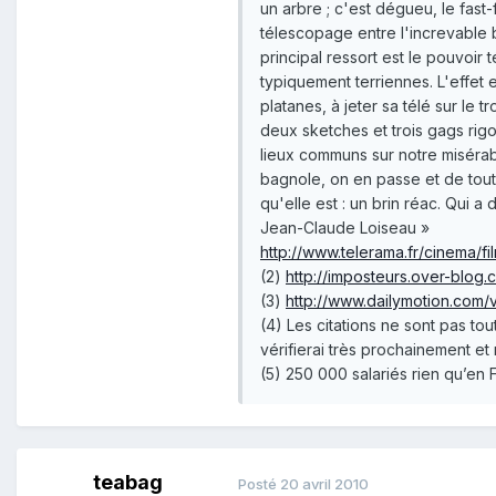
un arbre ; c'est dégueu, le fast-
télescopage entre l'increvable b
principal ressort est le pouvoir
typiquement terriennes. L'effet 
platanes, à jeter sa télé sur le 
deux sketches et trois gags rigo
lieux communs sur notre misérabl
bagnole, on en passe et de tout 
qu'elle est : un brin réac. Qui
Jean-Claude Loiseau »
http://www.telerama.fr/cinema/fi
(2)
http://imposteurs.over-blog.
(3)
http://www.dailymotion.com
(4) Les citations ne sont pas to
vérifierai très prochainement et 
(5) 250 000 salariés rien qu’en
teabag
Posté
20 avril 2010