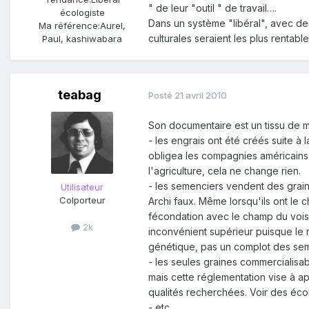
" de leur "outil " de travail….
écologiste
Dans un système "libéral", avec des
Ma référence:
Aurel,
culturales seraient les plus rentabl
Paul, kashiwabara
teabag
Posté
21 avril 2010
Son documentaire est un tissu de 
- les engrais ont été créés suite à
obligea les compagnies américains à
l'agriculture, cela ne change rien.
- les semenciers vendent des graine
Utilisateur
Colporteur
Archi faux. Même lorsqu'ils ont le 
fécondation avec le champ du voisin
2k
inconvénient supérieur puisque le 
génétique, pas un complot des sem
- les seules graines commercialisab
mais cette réglementation vise à ap
qualités recherchées. Voir des éco
- etc…