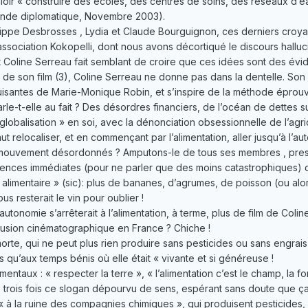
uloir « construire des écoles, des centres de soins, des réseaux d’e
nde diplomatique, Novembre 2003).
hilippe Desbrosses , Lydia et Claude Bourguignon, ces derniers croyan
association Kokopelli, dont nous avons décortiqué le discours halluc
Et Coline Serreau fait semblant de croire que ces idées sont des év
n de son film (3), Coline Serreau ne donne pas dans la dentelle. Son
uisantes de Marie-Monique Robin, et s’inspire de la méthode éprou
le-t-elle au fait ? Des désordres financiers, de l’océan de dettes 
« globalisation » en soi, avec la dénonciation obsessionnelle de l’agr
ut relocaliser, et en commençant par l’alimentation, aller jusqu’à l’au
mouvement désordonnés ? Amputons-le de tous ses membres , presc
uences immédiates (pour ne parler que des moins catastrophiques) 
limentaire » (sic): plus de bananes, d’agrumes, de poisson (ou alors 
 resterait le vin pour oublier !
’autonomie s’arrêterait à l’alimentation, à terme, plus de film de Co
fusion cinématographique en France ? Chiche !
t morte, qui ne peut plus rien produire sans pesticides ou sans engrai
s qu’aux temps bénis où elle était « vivante et si généreuse !
ntaux : « respecter la terre », « l’alimentation c’est le champ, la forêt,
e trois fois ce slogan dépourvu de sens, espérant sans doute que ça 
« à la ruine des compagnies chimiques », qui produisent pesticide