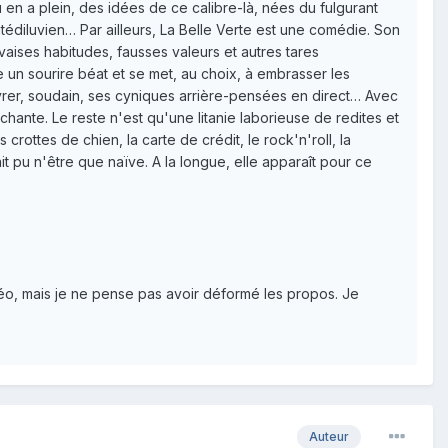
u en a plein, des idées de ce calibre-là, nées du fulgurant
tédiluvien… Par ailleurs, La Belle Verte est une comédie. Son
vaises habitudes, fausses valeurs et autres tares
re un sourire béat et se met, au choix, à embrasser les
 à livrer, soudain, ses cyniques arrière-pensées en direct… Avec
hante. Le reste n'est qu'une litanie laborieuse de redites et
ottes de chien, la carte de crédit, le rock'n'roll, la
t pu n'être que naïve. A la longue, elle apparaît pour ce
idéo, mais je ne pense pas avoir déformé les propos. Je
Auteur