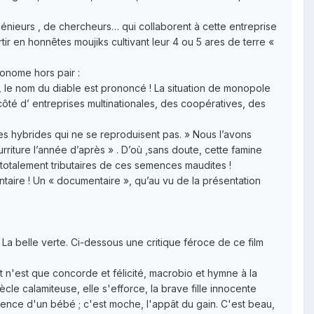
ngénieurs , de chercheurs… qui collaborent à cette entreprise
r en honnêtes moujiks cultivant leur 4 ou 5 ares de terre «
onome hors pair :
 le nom du diable est prononcé ! La situation de monopole
é d’ entreprises multinationales, des coopératives, des
s hybrides qui ne se reproduisent pas. » Nous l’avons
urriture l’année d’après » . D’où ,sans doute, cette famine
 totalement tributaires de ces semences maudites !
aire ! Un « documentaire », qu’au vu de la présentation
La belle verte. Ci-dessous une critique féroce de ce film
ut n'est que concorde et félicité, macrobio et hymne à la
ècle calamiteuse, elle s'efforce, la brave fille innocente
ocence d'un bébé ; c'est moche, l'appât du gain. C'est beau,