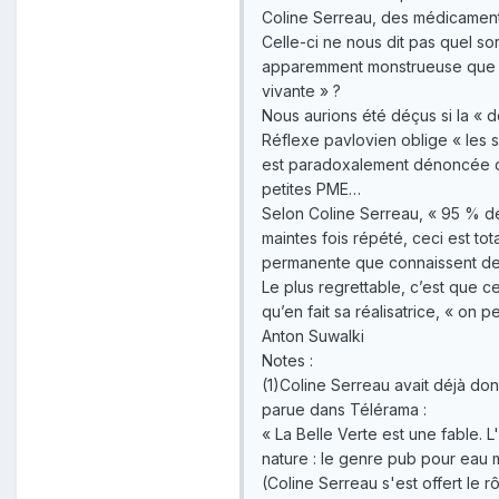
Coline Serreau, des médicamen
Celle-ci ne nous dit pas quel so
apparemment monstrueuse que l’a
vivante » ?
Nous aurions été déçus si la « 
Réflexe pavlovien oblige « les 
est paradoxalement dénoncée da
petites PME…
Selon Coline Serreau, « 95 % de
maintes fois répété, ceci est tot
permanente que connaissent depu
Le plus regrettable, c’est que 
qu’en fait sa réalisatrice, « on
Anton Suwalki
Notes :
(1)Coline Serreau avait déjà don
parue dans Télérama :
« La Belle Verte est une fable. 
nature : le genre pub pour eau mi
(Coline Serreau s'est offert le 