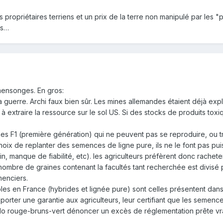
 propriétaires terriens et un prix de la terre non manipulé par les 
es…
mensonges. En gros:
 la guerre. Archi faux bien sûr. Les mines allemandes étaient déjà e
 extraire la ressource sur le sol US. Si des stocks de produits tox
s F1 (première génération) qui ne peuvent pas se reproduire, ou très
choix de replanter des semences de ligne pure, ils ne le font pas p
, manque de fiabilité, etc). les agriculteurs préfèrent donc rachet
nombre de graines contenant la facultés tant recherchée est divisé p
enciers.
les en France (hybrides et lignée pure) sont celles présentent dans "l
porter une garantie aux agriculteurs, leur certifiant que les semences
lo rouge-bruns-vert dénoncer un excès de réglementation prête vra