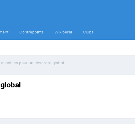
ment
Contrepoints
Wikiberal
Clubs
s minables pour un désordre global
 global