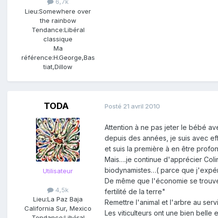
6,7k
Lieu:
Somewhere over
the rainbow
Tendance:
Libéral
classique
Ma
référence:
H.George,Bas
tiat,Dillow
TODA
Posté
21 avril 2010
Attention à ne pas jeter le bébé ave
depuis des années, je suis avec ef
et suis la première à en être prof
Mais….je continue d'apprécier Coli
biodynamistes…( parce que j'expér
Utilisateur
De même que l'économie se trouve 
4,5k
fertilité de la terre"
Lieu:
La Paz Baja
Remettre l'animal et l'arbre au se
California Sur, Mexico
Les viticulteurs ont une bien belle
Tendance:
Libéral