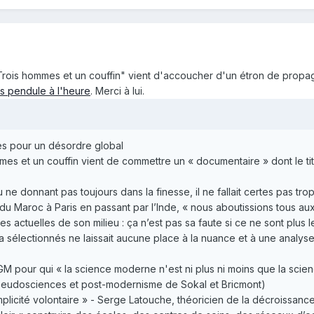
 "Trois hommes et un couffin" vient d'accoucher d'un étron de propa
s pendule à l'heure
. Merci à lui.
les pour un désordre global
mmes et un couffin vient de commettre un « documentaire » dont le t
e donnant pas toujours dans la finesse, il ne fallait certes pas trop
ue du Maroc à Paris en passant par l’Inde, « nous aboutissions tous a
 actuelles de son milieu : ça n’est pas sa faute si ce ne sont plus l
e a sélectionnés ne laissait aucune place à la nuance et à une analys
GM pour qui « la science moderne n'est ni plus ni moins que la scien
seudosciences et post-modernisme de Sokal et Bricmont)
implicité volontaire » - Serge Latouche, théoricien de la décroissa