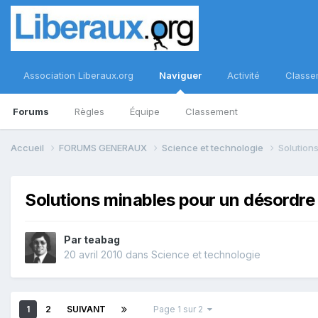
Association Liberaux.org
Naviguer
Activité
Classe
Forums
Règles
Équipe
Classement
Accueil
FORUMS GENERAUX
Science et technologie
Solution
Solutions minables pour un désordre
Par
teabag
20 avril 2010
dans
Science et technologie
1
2
SUIVANT
Page 1 sur 2