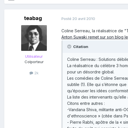
teabag
Posté
20 avril 2010
Coline Serreau, la réalisatrice de
Anton Suwaki remet sur son blog le
Citation
Utilisateur
Coline Serreau : Solutions débi
Colporteur
La réalisatrice du célèbre 3 ho
pour un désordre global.
2k
Les comédies de Coline Serreau n
subtile (1). Elle qui s’étonne q
qu’épouser les idées conformistes
La liste des intervenants qu’ell
Citons entre autres :
-Vandana Shiva, militante anti-O
d'ethnoscience » (citée dans P
- Pierre Rabhi, apôtre de la « s