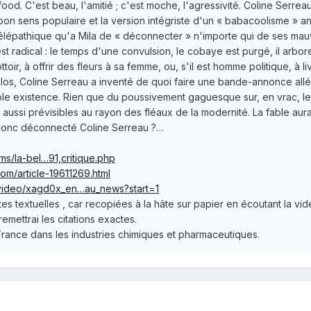
food. C'est beau, l'amitié ; c'est moche, l'agressivité. Coline Serrea
on sens populaire et la version intégriste d'un « babacoolisme » an
 télépathique qu'a Mila de « déconnecter » n'importe qui de ses mau
est radical : le temps d'une convulsion, le cobaye est purgé, il arbo
trottoir, à offrir des fleurs à sa femme, ou, s'il est homme politique,
los, Coline Serreau a inventé de quoi faire une bande-annonce alléc
e existence. Rien que du poussivement gaguesque sur, en vrac, les cr
aussi prévisibles au rayon des fléaux de la modernité. La fable aurai
 a donc déconnecté Coline Serreau ?…
lms/la-bel…91,critique.php
com/article-19611269.html
/video/xagd0x_en…au_news?start=1
utes textuelles , car recopiées à la hâte sur papier en écoutant la v
remettrai les citations exactes.
 France dans les industries chimiques et pharmaceutiques.