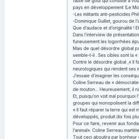
faute de goût qui consiste à vo
pays en développement (Le Mo
-Les militants anti-pesticides P
-Dominique Guillet, gourou de l’
Que d’audace et d’originalité ! 
Dans l’interview de présentatio
furieusement les logorrhées ép
Mais de quel désordre global par
semble-t-il . Ses cibles sont la 
Contre le désordre global ,« Il fa
neurologiques qui rendent ses 
J’essaie d’imaginer les conséq
Coline Serreau de « démocratie a
de mouton… Heureusement, il nous
Et, puisqu’on voit mal pourquoi l
groupes qui monopolisent la dif
« Il faut réparer la terre qui es
développés, produit dix fois plu
Pour ce faire, revenir aux fondame
l’animal». Coline Serreau martèl
Tout ceci aboutira par bonheur 