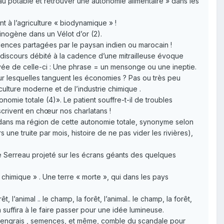
au potable et retrouver une autonomie alimentaire » dans les
t à l’agriculture « biodynamique » !
inogène dans un Vélot d’or (2).
idences partagées par le paysan indien ou marocain !
 discours débité à la cadence d’une mitrailleuse évoque
vée de celle-ci : Une phrase = un mensonge ou une ineptie.
sur lesquelles tanguent les économies ? Pas ou très peu
iculture moderne et de l’industrie chimique .
tonomie totale (4)». Le patient souffre-t-il de troubles
rivent en chœur nos charlatans !
dans ma région de cette autonomie totale, synonyme selon
une truite par mois, histoire de ne pas vider les rivières),
line Serreau projeté sur les écrans géants des quelques
s chimique » . Une terre « morte », qui dans les pays
 l’animal .. le champ, la forêt, l’animal.. le champ, la forêt,
suffira à le faire passer pour une idée lumineuse.
s, engrais , semences, et même, comble du scandale pour