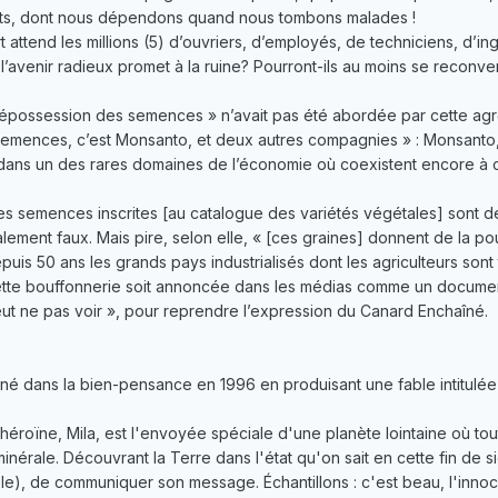
ts, dont nous dépendons quand nous tombons malades !
rt attend les millions (5) d’ouvriers, d’employés, de techniciens, d’i
venir radieux promet à la ruine? Pourront-ils au moins se reconverti
dépossession des semences » n’avait pas été abordée par cette agr
semences, c’est Monsanto, et deux autres compagnies » : Monsanto,
ns un des rares domaines de l’économie où coexistent encore à côt
s semences inscrites [au catalogue des variétés végétales] sont de
alement faux. Mais pire, selon elle, « [ces graines] donnent de la po
is 50 ans les grands pays industrialisés dont les agriculteurs sont
cette bouffonnerie soit annoncée dans les médias comme un document
 peut ne pas voir », pour reprendre l’expression du Canard Enchaîné.
né dans la bien-pensance en 1996 en produisant une fable intitulée 
L'héroïne, Mila, est l'envoyée spéciale d'une planète lointaine où to
nérale. Découvrant la Terre dans l'état qu'on sait en cette fin de si
rôle), de communiquer son message. Échantillons : c'est beau, l'inn