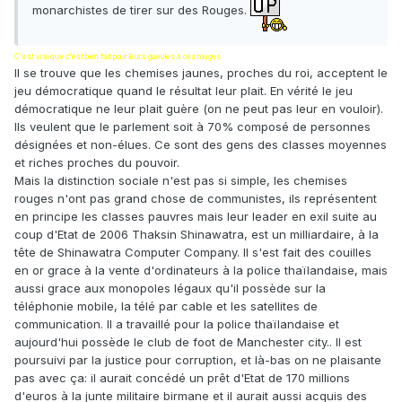
monarchistes de tirer sur des Rouges.
C'est vrai que c'est bien fait pour leurs gueules à ces rouges
Il se trouve que les chemises jaunes, proches du roi, acceptent le
jeu démocratique quand le résultat leur plait. En vérité le jeu
démocratique ne leur plait guère (on ne peut pas leur en vouloir).
Ils veulent que le parlement soit à 70% composé de personnes
désignées et non-élues. Ce sont des gens des classes moyennes
et riches proches du pouvoir.
Mais la distinction sociale n'est pas si simple, les chemises
rouges n'ont pas grand chose de communistes, ils représentent
en principe les classes pauvres mais leur leader en exil suite au
coup d'Etat de 2006 Thaksin Shinawatra, est un milliardaire, à la
tête de Shinawatra Computer Company. Il s'est fait des couilles
en or grace à la vente d'ordinateurs à la police thaïlandaise, mais
aussi grace aux monopoles légaux qu'il possède sur la
téléphonie mobile, la télé par cable et les satellites de
communication. Il a travaillé pour la police thaïlandaise et
aujourd'hui possède le club de foot de Manchester city.. Il est
poursuivi par la justice pour corruption, et là-bas on ne plaisante
pas avec ça: il aurait concédé un prêt d'Etat de 170 millions
d'euros à la junte militaire birmane et il aurait aussi acquis des