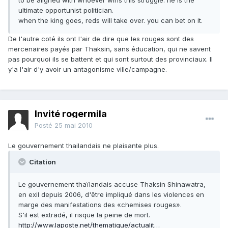
to be aligned with whoever wins this struggle. he is the
ultimate opportunist politician.
when the king goes, reds will take over. you can bet on it.
De l'autre coté ils ont l'air de dire que les rouges sont des
mercenaires payés par Thaksin, sans éducation, qui ne savent
pas pourquoi ils se battent et qui sont surtout des provinciaux. Il
y'a l'air d'y avoir un antagonisme ville/campagne.
Invité rogermila
Posté
25 mai 2010
Le gouvernement thailandais ne plaisante plus.
Citation
Le gouvernement thaïlandais accuse Thaksin Shinawatra,
en exil depuis 2006, d'être impliqué dans les violences en
marge des manifestations des «chemises rouges».
S'il est extradé, il risque la peine de mort.
http://www.laposte.net/thematique/actualit…