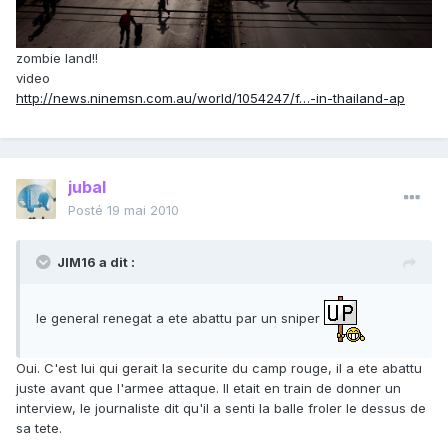
zombie land!!
video
http://news.ninemsn.com.au/world/1054247/f…-in-thailand-ap
jubal
Posté
19 mai 2010
JIM16 a dit :
le general renegat a ete abattu par un sniper
Oui. C'est lui qui gerait la securite du camp rouge, il a ete abattu
juste avant que l'armee attaque. Il etait en train de donner un
interview, le journaliste dit qu'il a senti la balle froler le dessus de
sa tete.