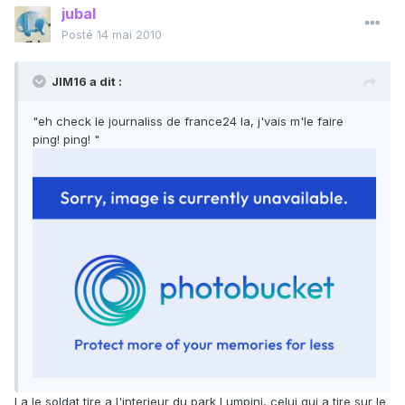
jubal
Posté
14 mai 2010
JIM16 a dit :
"eh check le journaliss de france24 la, j'vais m'le faire
ping! ping! "
La le soldat tire a l'interieur du park Lumpini, celui qui a tire sur le