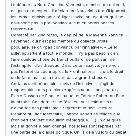
Le député du Nord Christian Vanneste, membre du collectif,
est plus circonspect. Il déclare au Nouvelobs.fr qu'il ignorait
les termes choisis pour rédiger l'invitation, ajoutant qu’il ne
cautionne pas la provocation: «Je m'en serais passé»,
regrette-t-il.
Contacté par 20Minutes, le député de la Mayenne Yannick
Favennec, qui n’est pas membre du collectif Droite
populaire, se dit «pas convaincu par l’initiative». « Le 14
juillet appartient à tout le monde, il n’y a pas besoin d’en
faire quelque chose de franchouillard, de partisan, de
l’estampiller d’un drapeau. Dans cette initiative, je ne vois
pas l’intérêt de courir après le Front national. Ils ont le droit
de le faire, mais cela ne sert pas à grand-chose».
Certains sont néanmoins ravis de l’initiative: il s’agit des
responsables des premiers «apéros saucisson-pinard»,
Pierre Cassen de Riposte Laïque, et Fabrice Robert du Bloc
identitaire. Ces derniers se félicitent sur Lesinrocks.fr
d’avoir fait des petits, mais regrettent la demi-mesure.
Membre du Bloc identitaire, Fabrice Robert se félicite que
l’«on sert souvent d’aiguillon idéologique. (…) En quelques
mois la donne a bien changé, nos idées sont reprises par
une partie de la classe politique. On l’a déjà vu lors du débat