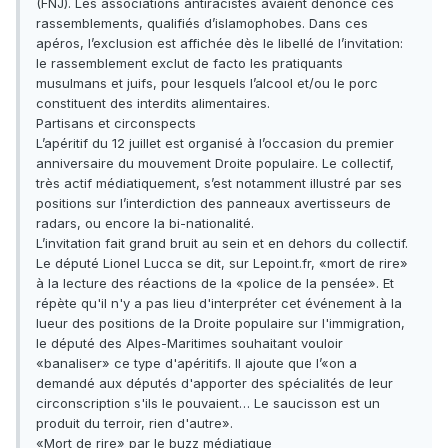
(FNJ). Les associations antiracistes avaient dénoncé ces
rassemblements, qualifiés d’islamophobes. Dans ces
apéros, l’exclusion est affichée dès le libellé de l’invitation:
le rassemblement exclut de facto les pratiquants
musulmans et juifs, pour lesquels l’alcool et/ou le porc
constituent des interdits alimentaires.
Partisans et circonspects
L’apéritif du 12 juillet est organisé à l’occasion du premier
anniversaire du mouvement Droite populaire. Le collectif,
très actif médiatiquement, s’est notamment illustré par ses
positions sur l’interdiction des panneaux avertisseurs de
radars, ou encore la bi-nationalité.
L’invitation fait grand bruit au sein et en dehors du collectif.
Le député Lionel Lucca se dit, sur Lepoint.fr, «mort de rire»
à la lecture des réactions de la «police de la pensée». Et
répète qu'il n'y a pas lieu d'interpréter cet événement à la
lueur des positions de la Droite populaire sur l'immigration,
le député des Alpes-Maritimes souhaitant vouloir
«banaliser» ce type d'apéritifs. Il ajoute que l’«on a
demandé aux députés d'apporter des spécialités de leur
circonscription s'ils le pouvaient… Le saucisson est un
produit du terroir, rien d'autre».
«Mort de rire» par le buzz médiatique