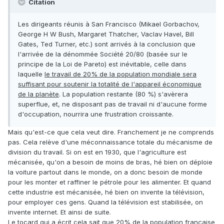
Citation
Les dirigeants réunis à San Francisco (Mikael Gorbachov,
George H W Bush, Margaret Thatcher, Vaclav Havel, Bill
Gates, Ted Turner, etc.) sont arrivés à la conclusion que
l'arrivée de la dénommée Société 20/80 (basée sur le
principe de la Loi de Pareto) est inévitable, celle dans
laquelle
le travail de 20% de la population mondiale sera
suffisant pour soutenir la totalité de l'appareil économique
de la planète
. La population restante (80 %) s'avèrera
superflue, et, ne disposant pas de travail ni d'aucune forme
d'occupation, nourrira une frustration croissante.
Mais qu'est-ce que cela veut dire. Franchement je ne comprends
pas. Cela relève d'une méconnaissance totale du mécanisme de
division du travail. Si on est en 1930, que l'agriculture est
mécanisée, qu'on a besoin de moins de bras, hé bien on déploie
la voiture partout dans le monde, on a donc besoin de monde
pour les monter et raffiner le pétrole pour les alimenter. Et quand
cette industrie est mécanisée, hé bien on invente la télévision,
pour employer ces gens. Quand la télévision est stabilisée, on
invente internet. Et ainsi de suite.
Le tocard qui a écrit cela sait que 20% de la population française