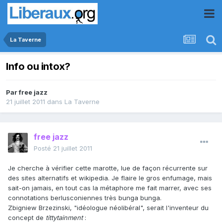
La Taverne
Info ou intox?
Par
free jazz
21 juillet 2011
dans
La Taverne
free jazz
Posté
21 juillet 2011
Je cherche à vérifier cette marotte, lue de façon récurrente sur
des sites alternatifs et wikipedia. Je flaire le gros enfumage, mais
sait-on jamais, en tout cas la métaphore me fait marrer, avec ses
connotations berlusconiennes très bunga bunga.
Zbigniew Brzezinski, "idéologue néolibéral", serait l'inventeur du
concept de
tittytainment
: