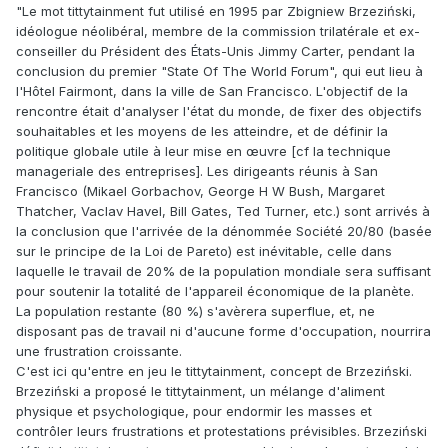
"Le mot tittytainment fut utilisé en 1995 par Zbigniew Brzeziński,
idéologue néolibéral, membre de la commission trilatérale et ex-
conseiller du Président des États-Unis Jimmy Carter, pendant la
conclusion du premier "State Of The World Forum", qui eut lieu à
l'Hôtel Fairmont, dans la ville de San Francisco. L'objectif de la
rencontre était d'analyser l'état du monde, de fixer des objectifs
souhaitables et les moyens de les atteindre, et de définir la
politique globale utile à leur mise en œuvre [cf la technique
manageriale des entreprises]. Les dirigeants réunis à San
Francisco (Mikael Gorbachov, George H W Bush, Margaret
Thatcher, Vaclav Havel, Bill Gates, Ted Turner, etc.) sont arrivés à
la conclusion que l'arrivée de la dénommée Société 20/80 (basée
sur le principe de la Loi de Pareto) est inévitable, celle dans
laquelle le travail de 20% de la population mondiale sera suffisant
pour soutenir la totalité de l'appareil économique de la planète.
La population restante (80 %) s'avèrera superflue, et, ne
disposant pas de travail ni d'aucune forme d'occupation, nourrira
une frustration croissante.
C'est ici qu'entre en jeu le tittytainment, concept de Brzeziński.
Brzeziński a proposé le tittytainment, un mélange d'aliment
physique et psychologique, pour endormir les masses et
contrôler leurs frustrations et protestations prévisibles. Brzeziński