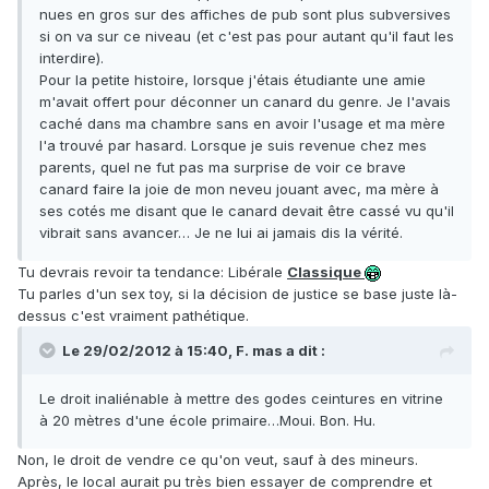
nues en gros sur des affiches de pub sont plus subversives
si on va sur ce niveau (et c'est pas pour autant qu'il faut les
interdire).
Pour la petite histoire, lorsque j'étais étudiante une amie
m'avait offert pour déconner un canard du genre. Je l'avais
caché dans ma chambre sans en avoir l'usage et ma mère
l'a trouvé par hasard. Lorsque je suis revenue chez mes
parents, quel ne fut pas ma surprise de voir ce brave
canard faire la joie de mon neveu jouant avec, ma mère à
ses cotés me disant que le canard devait être cassé vu qu'il
vibrait sans avancer… Je ne lui ai jamais dis la vérité.
Tu devrais revoir ta tendance: Libérale
Classique
Tu parles d'un sex toy, si la décision de justice se base juste là-
dessus c'est vraiment pathétique.
Le 29/02/2012 à 15:40, F. mas a dit :
Le droit inaliénable à mettre des godes ceintures en vitrine
à 20 mètres d'une école primaire…Moui. Bon. Hu.
Non, le droit de vendre ce qu'on veut, sauf à des mineurs.
Après, le local aurait pu très bien essayer de comprendre et