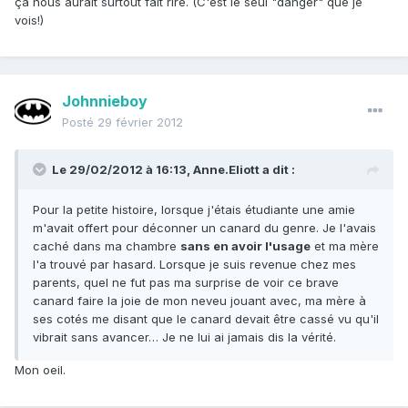
ça nous aurait surtout fait rire. (C'est le seul "danger" que je
vois!)
Johnnieboy
Posté
29 février 2012
Le 29/02/2012 à 16:13, Anne.Eliott a dit :
Pour la petite histoire, lorsque j'étais étudiante une amie
m'avait offert pour déconner un canard du genre. Je l'avais
caché dans ma chambre
sans en avoir l'usage
et ma mère
l'a trouvé par hasard. Lorsque je suis revenue chez mes
parents, quel ne fut pas ma surprise de voir ce brave
canard faire la joie de mon neveu jouant avec, ma mère à
ses cotés me disant que le canard devait être cassé vu qu'il
vibrait sans avancer… Je ne lui ai jamais dis la vérité.
Mon oeil.