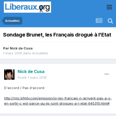
Actualités
Sondage Brunet, les Français drogué à l'Etat
Par
Nick de Cusa
1 mars 2016
dans
Actualités
Nick de Cusa
Posté
1 mars 2016
D'accord / Pas d'accord
http://rmc.bfmtv.com/emission/si-les-francais-n-arrivent-pas-a-s-
en-sortir-c-est-parce-qu-ils-sont-drogues-a-l-etat-645315.html#