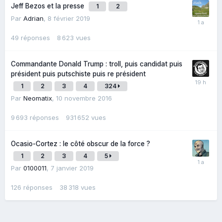
Jeff Bezos et la presse
1
2
Par
Adrian
,
8 février 2019
49
réponses
8 623
vues
Commandante Donald Trump : troll, puis candidat puis
président puis putschiste puis re président
1
2
3
4
324
Par
Neomatix
,
10 novembre 2016
9 693
réponses
931 652
vues
Ocasio-Cortez : le côté obscur de la force ?
1
2
3
4
5
Par
0100011
,
7 janvier 2019
126
réponses
38 318
vues