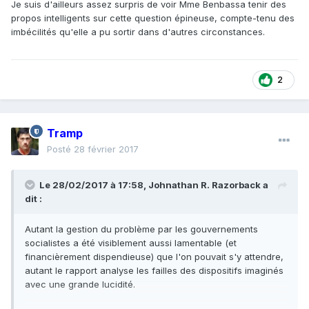
Je suis d'ailleurs assez surpris de voir Mme Benbassa tenir des
Certaines personnes ont pu être dirigées vers des
propos intelligents sur cette question épineuse, compte-tenu des
personnes ou des associations non compétentes, qui ont
imbécilités qu'elle a pu sortir dans d'autres circonstances.
voulu profiter d'une manne financière. Beaucoup
d'associations ont fait ce qu'elles ont pu, mais elles n'ont
pas mené un travail qui pouvait tenir sur la durée ; le
contenu et le suivi du programme proposé n'étaient pas
2
définis clairement ; les choses sont allées un peu dans tous
les sens.
On a oublié la portée religieuse du phénomène. On ne
Tramp
peut pas dire à un islamiste rigoriste : « ton islam n'est
pas le bon, je t'en propose un autre », cela n'a jamais
Posté
28 février 2017
marché. On a misé sur les contre-discours, qui ont
échoué également.
Le 28/02/2017 à 17:58,
Johnathan R. Razorback
a
dit :
[..]
De ce que nous avons lu sur les expériences à l'étranger,
Autant la gestion du problème par les gouvernements
les approches qui fonctionnent sont celles fondées sur des
socialistes a été visiblement aussi lamentable (et
expériences individualisées, qui permettent de revenir sur
financièrement dispendieuse) que l'on pouvait s'y attendre,
une voie non pas de « désislamisation », mais de pratique
autant le rapport analyse les failles des dispositifs imaginés
de l'islam sans tomber dans le djihadisme.
Cette
avec une grande lucidité.
orientation de socialisation et de réinsertion n'a pas été
celle choisie par le Gouvernement, encore une fois car