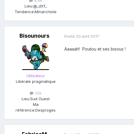
8,4k
Lieu:
@_dXf_
Tendance:
Minarchiste
Bisounours
Posté
20 avril 2017
Aaaaah! Poutou et ses bisous !
Utilisateur
Libérale pragmatique
35k
Lieu:
Sud Ouest
Ma
référence:
Desproges