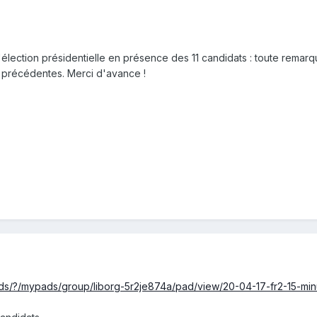
élection présidentielle en présence des 11 candidats : toute remarque
s précédentes. Merci d'avance !
ds/?/mypads/group/liborg-5r2je874a/pad/view/20-04-17-fr2-15-m