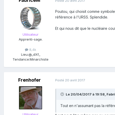
FabriceM
Posté
20 avril 2017
Poutou, qui choisit comme symbole 
référence à l'URSS. Splendide.
Et qui nous dit que le nucléaire co
Utilisateur
Apprenti-sage.
8,4k
Lieu:
@_dXf_
Tendance:
Minarchiste
Frenhofer
Posté
20 avril 2017
Le 20/04/2017 à 19:58,
Fabr
Tout en n'assumant pas la référ
Utilisateur