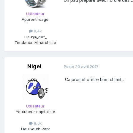
Un pad préparé avec l'ordre des c
Utilisateur
Apprenti-sage.
8,4k
Lieu:
@_dXf_
Tendance:
Minarchiste
Nigel
Posté
20 avril 2017
Ca promet d'être bien chiant...
Utilisateur
Youtubeur capitaliste
8,6k
Lieu:
South Park