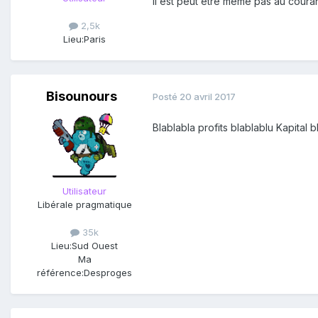
Il est peut être même pas au courant
2,5k
Lieu:
Paris
Bisounours
Posté
20 avril 2017
Blablabla profits blablablu Kapital b
Utilisateur
Libérale pragmatique
35k
Lieu:
Sud Ouest
Ma
référence:
Desproges