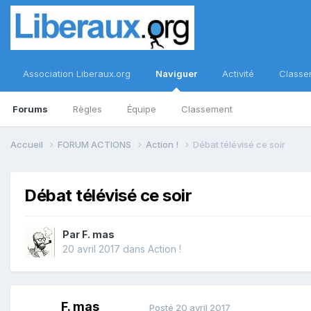
Association Liberaux.org
Naviguer
Activité
Classe
Forums
Règles
Équipe
Classement
Accueil
FORUM ACTIONS
Action !
Débat télévisé ce soir
Débat télévisé ce soir
Par
F. mas
20 avril 2017
dans
Action !
F. mas
Posté
20 avril 2017