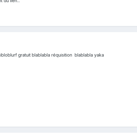
 du lien...
libloblurf gratuit blablabla réquisition blablabla yaka