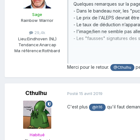
Quelques remarques sur la pa
- Dans le bandeau noir, les "pu
Sage
- Le prix de l'ALEPS devrait êtr
Rainbow Warrior
- Le taux de déduction n’apparaî
- l'image/lien ne semble pas all
29,4k
- Les "fausses" signatures des so
Lieu:
Eindhoven (NL)
Tendance:
Anarcap
Ma référence:
Rothbard
(à part ça la page est très bien
;
Merci pour le retour.
pe
@Cthulhu
Cthulhu
Posté
15 avril 2019
C'est plus
qu'il faut dema
@h16
Habitué