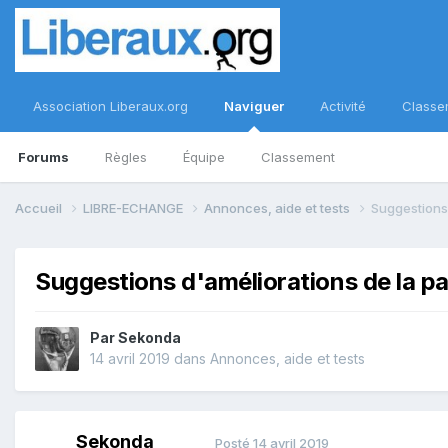
Association Liberaux.org
Naviguer
Activité
Classe
Forums
Règles
Équipe
Classement
Accueil
LIBRE-ECHANGE
Annonces, aide et tests
Suggestions
Suggestions d'améliorations de la p
Par
Sekonda
14 avril 2019
dans
Annonces, aide et tests
Sekonda
Posté
14 avril 2019