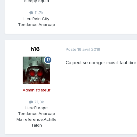
Sleepy Squid
11,7k
Lieu:
Rain City
Tendance:
Anarcap
h16
Posté
16 avril 2019
Ca peut se corriger mais il faut dir
Administrateur
71,3k
Lieu:
Europe
Tendance:
Anarcap
Ma référence:
Achille
Talon