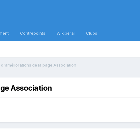
ment
Contrepoints
Wikiberal
Clubs
 d'améliorations de la page Association
age Association