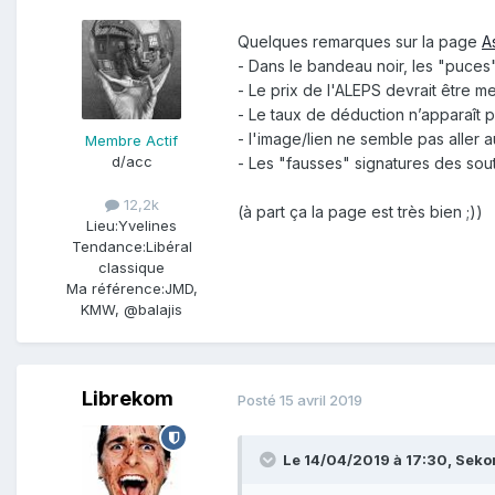
Quelques remarques sur la page
A
- Dans le bandeau noir, les "puces
- Le prix de l'ALEPS devrait être m
- Le taux de déduction n’apparaît p
- l'image/lien ne semble pas aller 
Membre Actif
d/acc
- Les "fausses" signatures des souti
12,2k
(à part ça la page est très bien
;))
Lieu:
Yvelines
Tendance:
Libéral
classique
Ma référence:
JMD,
KMW, @balajis
Librekom
Posté
15 avril 2019
Le 14/04/2019 à 17:30,
Seko