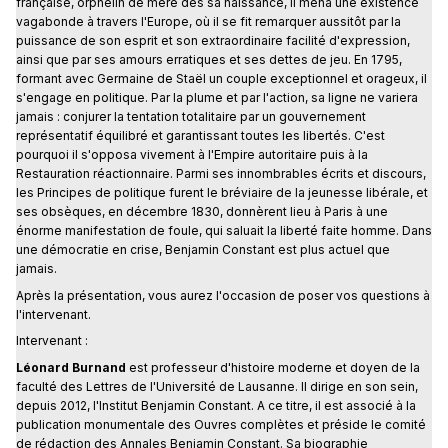
française, orphelin de mère dès sa naissance, il mena une existence
vagabonde à travers l'Europe, où il se fit remarquer aussitôt par la
puissance de son esprit et son extraordinaire facilité d'expression,
ainsi que par ses amours erratiques et ses dettes de jeu. En 1795,
formant avec Germaine de Staël un couple exceptionnel et orageux, il
s'engage en politique. Par la plume et par l'action, sa ligne ne variera
jamais : conjurer la tentation totalitaire par un gouvernement
représentatif équilibré et garantissant toutes les libertés. C'est
pourquoi il s'opposa vivement à l'Empire autoritaire puis à la
Restauration réactionnaire. Parmi ses innombrables écrits et discours,
les Principes de politique furent le bréviaire de la jeunesse libérale, et
ses obsèques, en décembre 1830, donnèrent lieu à Paris à une
énorme manifestation de foule, qui saluait la liberté faite homme. Dans
une démocratie en crise, Benjamin Constant est plus actuel que
jamais.
Après la présentation, vous aurez l'occasion de poser vos questions à
l'intervenant.
Intervenant :
Léonard Burnand
est professeur d'histoire moderne et doyen de la
faculté des Lettres de l'Université de Lausanne. Il dirige en son sein,
depuis 2012, l'Institut Benjamin Constant. A ce titre, il est associé à la
publication monumentale des Ouvres complètes et préside le comité
de rédaction des Annales Benjamin Constant. Sa biographie