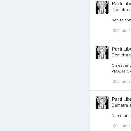
Parti Lib
Demetra
a
bah faison
9 juin 
Parti Lib
Demetra
a
On est enc
PMA, la GPA
9 juin 
Parti Lib
Demetra
a
Non tout c
9 juin 