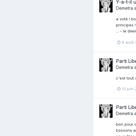
Y-a-t-il
Demetra
a
a voté ! b
principes 
... - le d
8 août 
Parti Lib
Demetra
a
c'est tout
13 juin
Parti Lib
Demetra
a
bon pour q
bossons ac