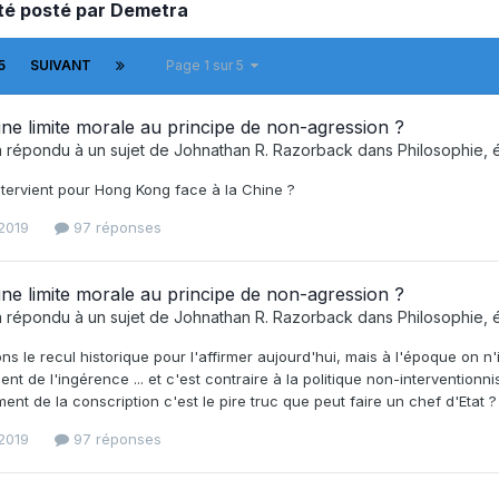
été posté par Demetra
5
SUIVANT
Page 1 sur 5
 une limite morale au principe de non-agression ?
 répondu à un sujet de
Johnathan R. Razorback
dans
Philosophie, é
tervient pour Hong Kong face à la Chine ?
2019
97 réponses
 une limite morale au principe de non-agression ?
 répondu à un sujet de
Johnathan R. Razorback
dans
Philosophie, é
ns le recul historique pour l'affirmer aujourd'hui, mais à l'époque on n
nt de l'ingérence ... et c'est contraire à la politique non-interventionni
ent de la conscription c'est le pire truc que peut faire un chef d'Etat ? -
2019
97 réponses