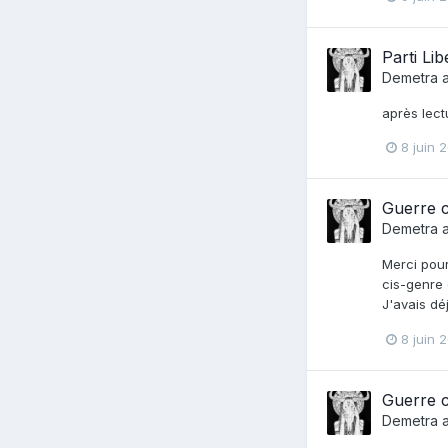
Parti Lib
Demetra
a
après lectu
8 juin 
Guerre c
Demetra
a
Merci pour
cis-genre 
J'avais dé
8 juin 
Guerre c
Demetra
a