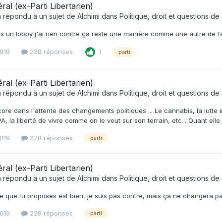
éral (ex-Parti Libertarien)
 répondu à un sujet de
Alchimi
dans
Politique, droit et questions de
s un lobby j'ai rien contre ça reste une manière comme une autre de fai
2019
228 réponses
1
parti
éral (ex-Parti Libertarien)
 répondu à un sujet de
Alchimi
dans
Politique, droit et questions de
ore dans l'attente des changements politiques ... Le cannabis, la lutte i
, la liberté de vivre comme on le veut sur son terrain, etc... Quant elle v
2019
228 réponses
parti
éral (ex-Parti Libertarien)
 répondu à un sujet de
Alchimi
dans
Politique, droit et questions de
e que tu proposes est bien, je suis pas contre, mais ça ne changera pas
2019
228 réponses
parti