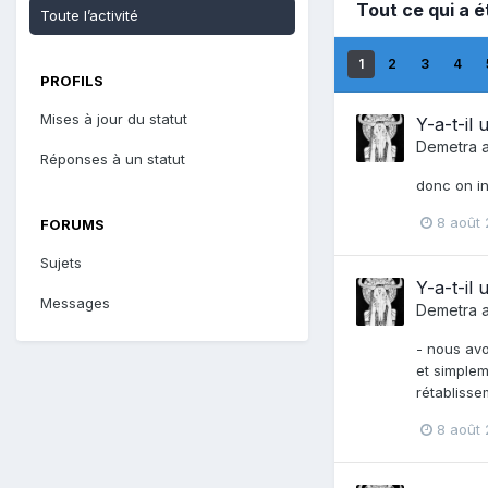
Tout ce qui a 
Toute l’activité
1
2
3
4
PROFILS
Mises à jour du statut
Y-a-t-il
Demetra
a
Réponses à un statut
donc on in
8 août 
FORUMS
Sujets
Y-a-t-il
Messages
Demetra
a
- nous avo
et simpleme
rétablissem
8 août 