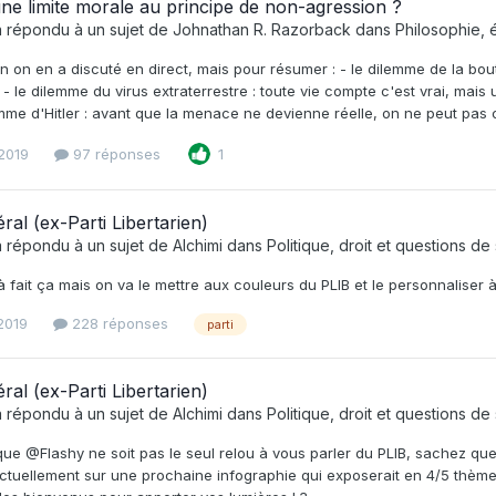
 une limite morale au principe de non-agression ?
 répondu à un sujet de
Johnathan R. Razorback
dans
Philosophie, é
on on en a discuté en direct, mais pour résumer : - le dilemme de la bou
! - le dilemme du virus extraterrestre : toute vie compte c'est vrai, mai
ilemme d'Hitler : avant que la menace ne devienne réelle, on ne peut pas 
2019
97 réponses
1
éral (ex-Parti Libertarien)
 répondu à un sujet de
Alchimi
dans
Politique, droit et questions de
 à fait ça mais on va le mettre aux couleurs du PLIB et le personnaliser 
 2019
228 réponses
parti
éral (ex-Parti Libertarien)
 répondu à un sujet de
Alchimi
dans
Politique, droit et questions de
ue @Flashy ne soit pas le seul relou à vous parler du PLIB, sachez qu
tuellement sur une prochaine infographie qui exposerait en 4/5 thèmes l