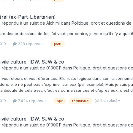
éral (ex-Parti Libertarien)
 répondu à un sujet de
Alchimi
dans
Politique, droit et questions de
re des professions de foi, j'ai voté. par contre, je note qu'il n'y a que 6
2019
228 réponses
parti
ivile culture, IDW, SJW & co
 répondu à un sujet de
0100011
dans
Politique, droit et questions d
 vos retours et vos références. Elle reste logique dans son raisonnem
donc elle ne peut pas s'exprimer sur eux (par exemple). Mais je suis pa
jà discuté de cela avec d'autres connaissances et d'après eux, c'est des
(et 2 en plus)
2019
7 424 réponses
sjw
féminisme
ivile culture, IDW, SJW & co
 répondu à un sujet de
0100011
dans
Politique, droit et questions d