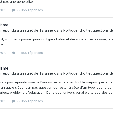
st pas une généralité
 2019
22 855 réponses
isme
 répondu à un sujet de
Taranne
dans
Politique, droit et questions 
roit, si tu veux passer pour un type chelou et dérangé après essaye, je
sition
 2019
22 855 réponses
isme
 répondu à un sujet de
Taranne
dans
Politique, droit et questions 
urais pas répondu mais je l'aurais regardé avec tout le mépris que je
 un autre siège, car pas question de rester à côté d'un type louche p
rieux problème d'éducation. Dans quel univers parallèle tu abordes q
 2019
22 855 réponses