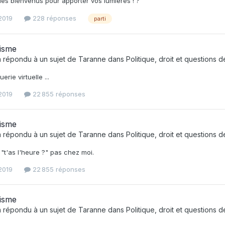
les bienvenus pour apporter vos lumières ! ?
 2019
228 réponses
parti
isme
 répondu à un sujet de
Taranne
dans
Politique, droit et questions 
erie virtuelle ...
 2019
22 855 réponses
isme
 répondu à un sujet de
Taranne
dans
Politique, droit et questions 
: "t'as l'heure ?" pas chez moi.
 2019
22 855 réponses
isme
 répondu à un sujet de
Taranne
dans
Politique, droit et questions 