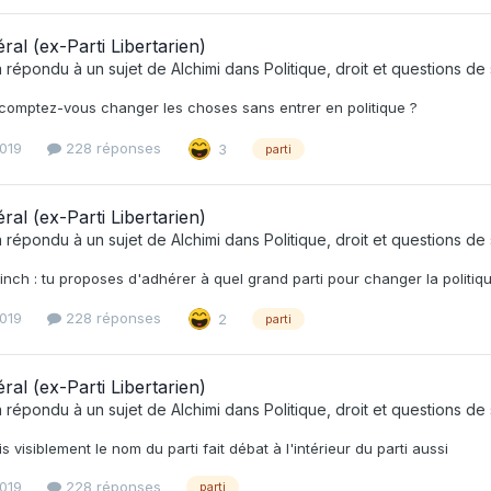
éral (ex-Parti Libertarien)
 répondu à un sujet de
Alchimi
dans
Politique, droit et questions de
omptez-vous changer les choses sans entrer en politique ?
2019
228 réponses
3
parti
éral (ex-Parti Libertarien)
 répondu à un sujet de
Alchimi
dans
Politique, droit et questions de
ch : tu proposes d'adhérer à quel grand parti pour changer la politique
2019
228 réponses
2
parti
éral (ex-Parti Libertarien)
 répondu à un sujet de
Alchimi
dans
Politique, droit et questions de
s visiblement le nom du parti fait débat à l'intérieur du parti aussi
2019
228 réponses
parti