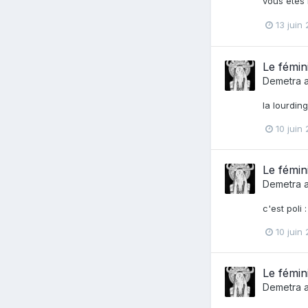
vous êtes 
13 juin
Le fémin
Demetra
a
la lourdingu
10 juin
Le fémin
Demetra
a
c'est poli 
10 juin
Le fémin
Demetra
a