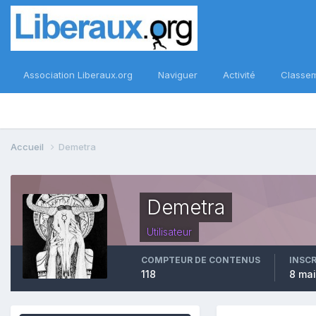
Association Liberaux.org
Naviguer
Activité
Classe
Accueil
Demetra
Demetra
Utilisateur
COMPTEUR DE CONTENUS
INSC
118
8 mai