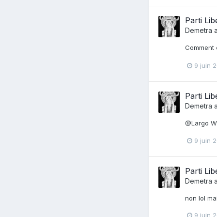
Parti Lib
Demetra
a
Comment c
9 juin 
Parti Lib
Demetra
a
@Largo Win
9 juin 
Parti Lib
Demetra
a
non lol mai
9 juin 