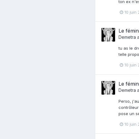
ton ex n'e
10 juin
Le fémin
Demetra
a
tu as le d
telle propo
10 juin
Le fémin
Demetra
a
Perso, j'a
contrôleur
pose un sé
10 juin