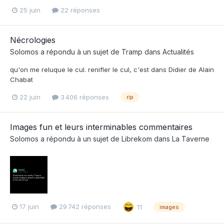
25 juin
22 réponses
Nécrologies
Solomos
a répondu à un sujet de
Tramp
dans
Actualités
qu'on me reluque le cul. renifler le cul, c'est dans Didier de Alain
Chabat
22 juin
3 406 réponses
rip
Images fun et leurs interminables commentaires
Solomos
a répondu à un sujet de
Librekom
dans
La Taverne
17 juin
29 742 réponses
11
images