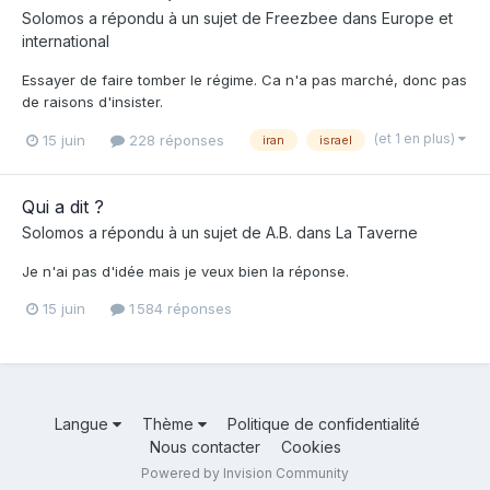
Solomos
a répondu à un sujet de
Freezbee
dans
Europe et
international
Essayer de faire tomber le régime. Ca n'a pas marché, donc pas
de raisons d'insister.
(et 1 en plus)
15 juin
228 réponses
iran
israel
Qui a dit ?
Solomos
a répondu à un sujet de
A.B.
dans
La Taverne
Je n'ai pas d'idée mais je veux bien la réponse.
15 juin
1 584 réponses
Langue
Thème
Politique de confidentialité
Nous contacter
Cookies
Powered by Invision Community