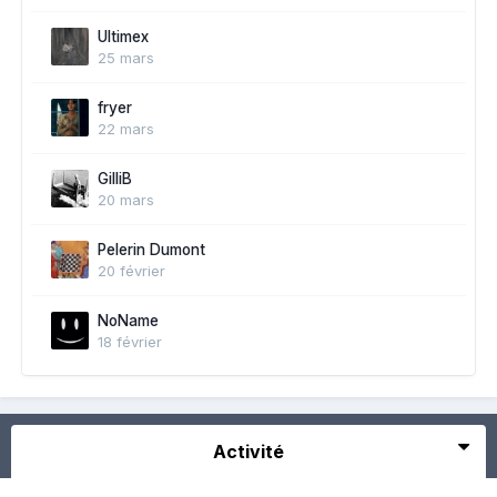
Ultimex
25 mars
fryer
22 mars
GilliB
20 mars
Pelerin Dumont
20 février
NoName
18 février
Activité