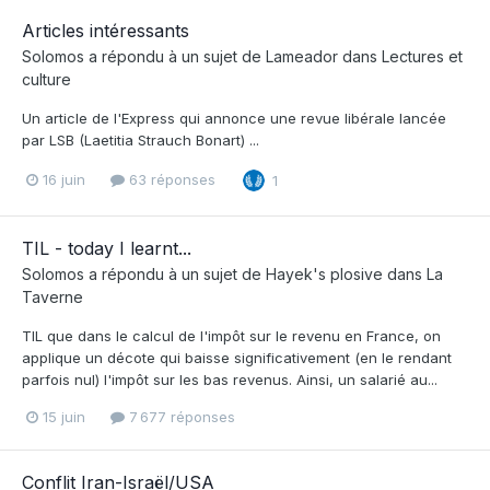
Articles intéressants
Solomos
a répondu à un sujet de
Lameador
dans
Lectures et
culture
Un article de l'Express qui annonce une revue libérale lancée
par LSB (Laetitia Strauch Bonart) ...
16 juin
63 réponses
1
TIL - today I learnt...
Solomos
a répondu à un sujet de
Hayek's plosive
dans
La
Taverne
TIL que dans le calcul de l'impôt sur le revenu en France, on
applique un décote qui baisse significativement (en le rendant
parfois nul) l'impôt sur les bas revenus. Ainsi, un salarié au...
15 juin
7 677 réponses
Conflit Iran-Israël/USA