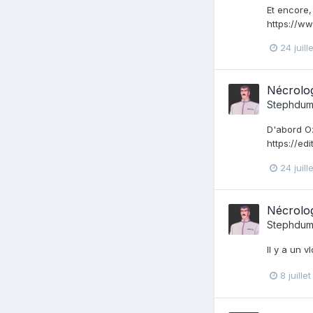
Et encore,
https://w
24 juill
Nécrolo
Stephdum
D'abord O
https://e
24 juill
Nécrolo
Stephdum
Il y a un 
8 juille