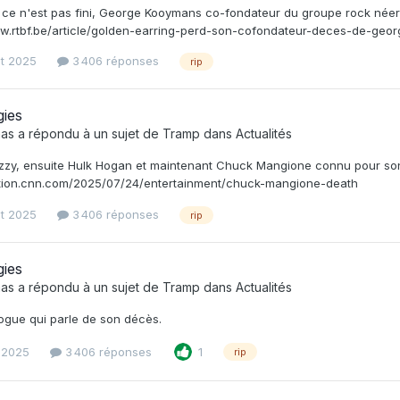
 ce n'est pas fini, George Kooymans co-fondateur du groupe rock néerla
ww.rtbf.be/article/golden-earring-perd-son-cofondateur-deces-de-ge
et 2025
3 406 réponses
rip
gies
as
a répondu à un sujet de
Tramp
dans
Actualités
zzy, ensuite Hulk Hogan et maintenant Chuck Mangione connu pour son
dition.cnn.com/2025/07/24/entertainment/chuck-mangione-death
et 2025
3 406 réponses
rip
gies
as
a répondu à un sujet de
Tramp
dans
Actualités
vlogue qui parle de son décès.
t 2025
3 406 réponses
1
rip