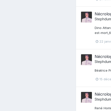
Nécrolo
Stephdum
Dino Attan
est-mort_
22 janv
Nécrolo
Stephdum
Béatrice P
15 déc
Nécrolo
Stephdum
René Homie