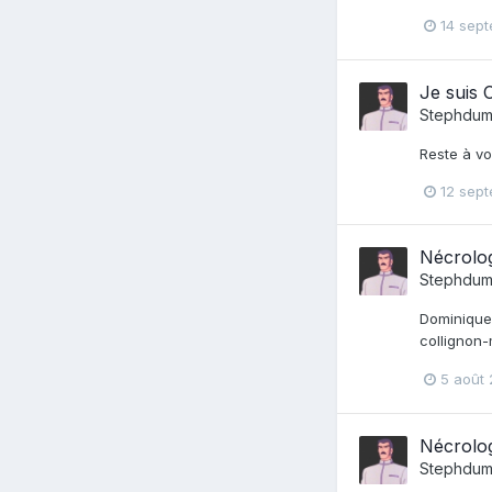
14 sep
Je suis 
Stephdum
Reste à vo
12 sep
Nécrolo
Stephdum
Dominique 
collignon
5 août
Nécrolo
Stephdum