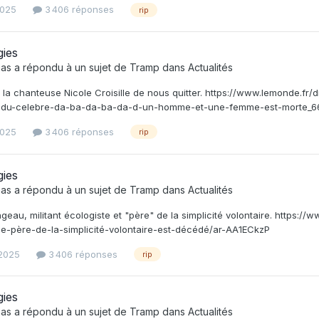
2025
3 406 réponses
rip
gies
as
a répondu à un sujet de
Tramp
dans
Actualités
 la chanteuse Nicole Croisille de nous quitter. https://www.lemonde.fr/d
e-du-celebre-da-ba-da-ba-da-d-un-homme-et-une-femme-est-morte_6
2025
3 406 réponses
rip
gies
as
a répondu à un sujet de
Tramp
dans
Actualités
eau, militant écologiste et "père" de la simplicité volontaire. https:/
e-père-de-la-simplicité-volontaire-est-décédé/ar-AA1ECkzP
 2025
3 406 réponses
rip
gies
as
a répondu à un sujet de
Tramp
dans
Actualités