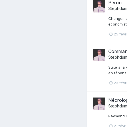
Pérou
Stephdum
Changemen
economist
25 févr
Commanda
Stephdum
Suite à la
en répons
23 févr
Nécrolo
Stephdum
Raymond B
21 févri