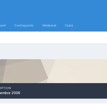
ment
Contrepoints
Wikiberal
Clubs
RIPTION
cembre 2006