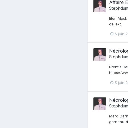
Affaire 
Stephdum
Elon Musk 
celle-ci.
6 juin 
Nécrolo
Stephdum
Prentis Ha
https://ww
5 juin 
Nécrolo
Stephdum
Marc Garne
garneau-d