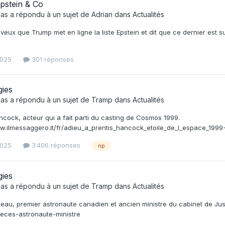
Epstein & Co
as
a répondu à un sujet de
Adrian
dans
Actualités
veux que Trump met en ligne la liste Epstein et dit que ce dernier est s
2025
301 réponses
gies
as
a répondu à un sujet de
Tramp
dans
Actualités
ncock, acteur qui a fait parti du casting de Cosmos 1999.
w.ilmessaggero.it/fr/adieu_a_prentis_hancock_etoile_de_l_espace_1999
2025
3 406 réponses
rip
gies
as
a répondu à un sujet de
Tramp
dans
Actualités
au, premier astronaute canadien et ancien ministre du cabinet de Jus
eces-astronaute-ministre