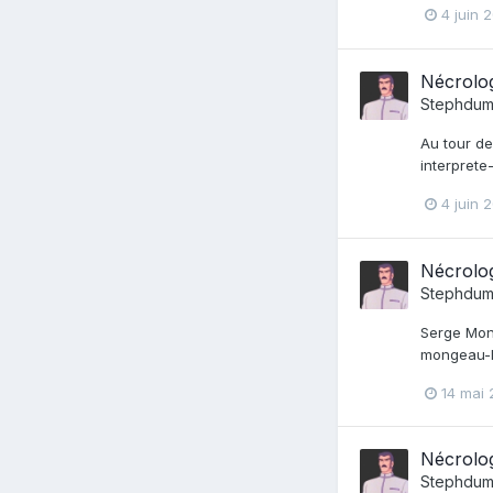
4 juin 
Nécrolo
Stephdum
Au tour de
interpret
4 juin 
Nécrolo
Stephdum
Serge Mong
mongeau-l
14 mai
Nécrolo
Stephdum