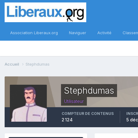
Association Liberaux.org
Naviguer
Activité
Classe
Accueil
Stephdumas
Stephdumas
Utilisateur
COMPTEUR DE CONTENUS
INSC
2 124
5 dé