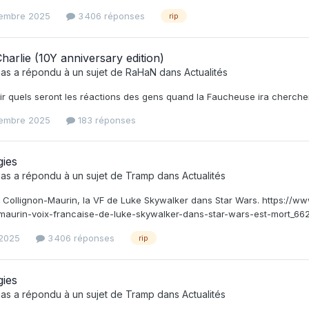
tembre 2025
3 406 réponses
rip
Charlie (10Y anniversary edition)
as
a répondu à un sujet de
RaHaN
dans
Actualités
ir quels seront les réactions des gens quand la Faucheuse ira chercher 
tembre 2025
183 réponses
gies
as
a répondu à un sujet de
Tramp
dans
Actualités
Collignon-Maurin, la VF de Luke Skywalker dans Star Wars. https://ww
-maurin-voix-francaise-de-luke-skywalker-dans-star-wars-est-mort_66
 2025
3 406 réponses
rip
gies
as
a répondu à un sujet de
Tramp
dans
Actualités