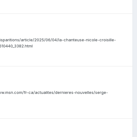
isparitions/article/2025/06/04/la-chanteuse-nicole-croisille-
610440_3382.html
/www.msn.com/fr-ca/actualites/dernieres-nouvelles/serge-