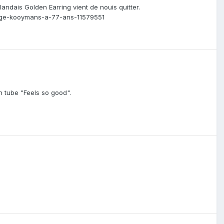
ndais Golden Earring vient de nouis quitter.
orge-kooymans-a-77-ans-11579551
 tube "Feels so good".