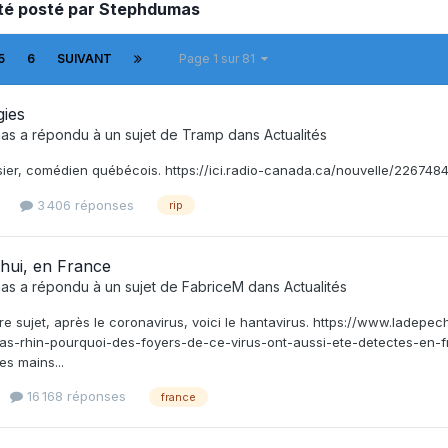
été posté par Stephdumas
5
6
SUIVANT
Page 1 sur 81
gies
as
a répondu à un sujet de
Tramp
dans
Actualités
ier, comédien québécois. https://ici.radio-canada.ca/nouvelle/22674
3 406 réponses
rip
hui, en France
as
a répondu à un sujet de
FabriceM
dans
Actualités
re sujet, après le coronavirus, voici le hantavirus. https://www.ladep
s-rhin-pourquoi-des-foyers-de-ce-virus-ont-aussi-ete-detectes-en-fr
les mains...
16 168 réponses
france