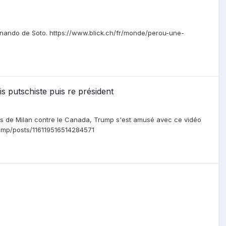
nando de Soto. https://www.blick.ch/fr/monde/perou-une-
s putschiste puis re président
ues de Milan contre le Canada, Trump s'est amusé avec ce vidéo
rump/posts/116119516514284571