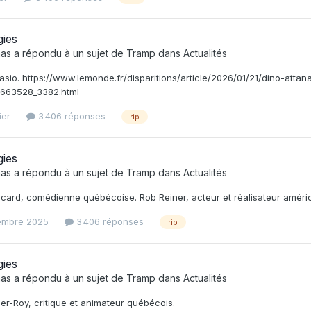
gies
as
a répondu à un sujet de
Tramp
dans
Actualités
asio. https://www.lemonde.fr/disparitions/article/2026/01/21/dino-att
6663528_3382.html
ier
3 406 réponses
rip
gies
as
a répondu à un sujet de
Tramp
dans
Actualités
icard, comédienne québécoise. Rob Reiner, acteur et réalisateur améric
embre 2025
3 406 réponses
rip
gies
as
a répondu à un sujet de
Tramp
dans
Actualités
r-Roy, critique et animateur québécois.