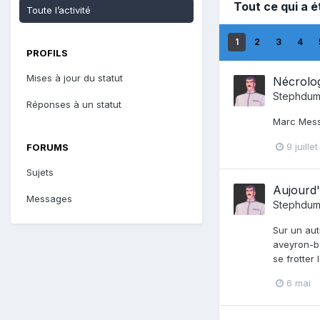
Tout ce qui a 
Toute l’activité
1
2
3
4
PROFILS
Mises à jour du statut
Nécrolo
Stephdum
Réponses à un statut
Marc Mess
9 juillet
FORUMS
Sujets
Aujourd'
Messages
Stephdum
Sur un aut
aveyron-ba
se frotter 
6 mai