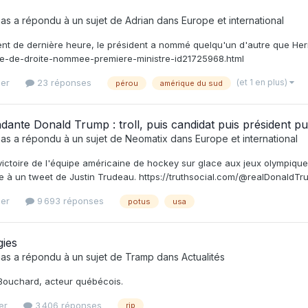
as
a répondu à un sujet de
Adrian
dans
Europe et international
t de dernière heure, le président a nommé quelqu'un d'autre que Her
e-de-droite-nommee-premiere-ministre-id21725968.html
(et 1 en plus)
ier
23 réponses
pérou
amérique du sud
nte Donald Trump : troll, puis candidat puis président pui
as
a répondu à un sujet de
Neomatix
dans
Europe et international
 victoire de l'équipe américaine de hockey sur glace aux jeux olympiq
e à un tweet de Justin Trudeau. https://truthsocial.com/@realDonaldT
ier
9 693 réponses
potus
usa
gies
as
a répondu à un sujet de
Tramp
dans
Actualités
ouchard, acteur québécois.
er
3 406 réponses
rip