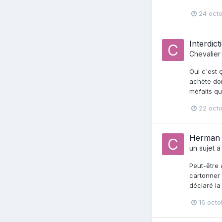
24 octo
Interdic
Chevalier
Oui c'est 
achète don
méfaits qu
22 octo
Herman C
un sujet 
Peut-être 
cartonner 
déclaré la
16 octo