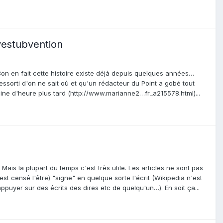
vestubvention
 Bon en fait cette histoire existe déjà depuis quelques années…
ressorti d'on ne sait où et qu'un rédacteur du Point a gobé tout
aine d'heure plus tard (http://www.marianne2…fr_a215578.html)...
ais la plupart du temps c'est très utile. Les articles ne sont pas
st censé l'être) "signe" en quelque sorte l'écrit (Wikipedia n'est
puyer sur des écrits des dires etc de quelqu'un…). En soit ça...