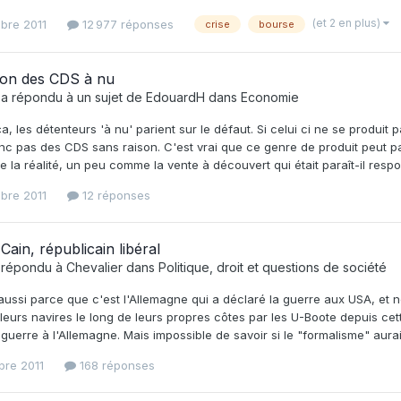
(et 2 en plus)
bre 2011
12 977 réponses
crise
bourse
tion des CDS à nu
a répondu à un sujet de
EdouardH
dans
Economie
ça, les détenteurs 'à nu' parient sur le défaut. Si celui ci ne se produi
c pas des CDS sans raison. C'est vrai que ce genre de produit peut para
e la réalité, un peu comme la vente à découvert qui était paraît-il resp
bre 2011
12 réponses
ain, républicain libéral
a répondu à
Chevalier
dans
Politique, droit et questions de société
aussi parce que c'est l'Allemagne qui a déclaré la guerre aux USA, et n
leurs navires le long de leurs propres côtes par les U-Boote depuis cett
 guerre à l'Allemagne. Mais impossible de savoir si le "formalisme" aurait 
bre 2011
168 réponses