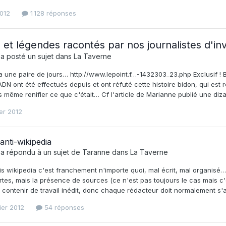
012
1 128 réponses
 et légendes racontés par nos journalistes d'in
a posté un sujet dans
La Taverne
y a une paire de jours… http://www.lepoint.f…-1432303_23.php Exclusif !
ADN ont été effectués depuis et ont réfuté cette histoire bidon, qui est 
s même renifler ce que c'était… Cf l'article de Marianne publié une diz
ier 2012
anti-wikipedia
a répondu à un sujet de
Taranne
dans
La Taverne
is wikipedia c'est franchement n'importe quoi, mal écrit, mal organisé… M
rtes, mais la présence de sources (ce n'est pas toujours le cas mais c'e
contenir de travail inédit, donc chaque rédacteur doit normalement s'ap
ier 2012
54 réponses