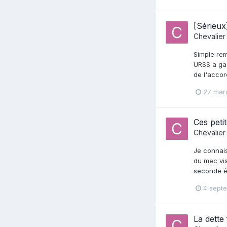
[Sérieux
Chevalier
Simple rem
URSS a gag
de l'accor
27 mar
Ces petit
Chevalier
Je connais
du mec vis
seconde él
4 sept
La dette 