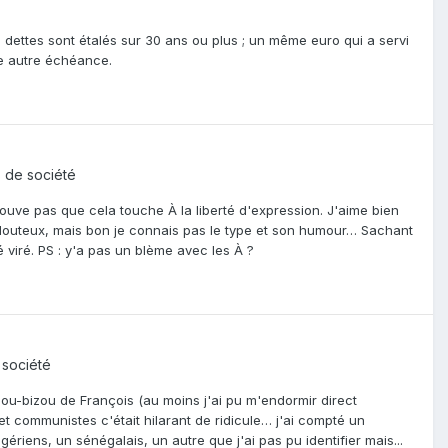
s dettes sont étalés sur 30 ans ou plus ; un même euro qui a servi
e autre échéance.
s de société
 trouve pas que cela touche À la liberté d'expression. J'aime bien
z douteux, mais bon je connais pas le type et son humour… Sachant
é viré. PS : y'a pas un blème avec les À ?
 société
zou-bizou de François (au moins j'ai pu m'endormir direct
et communistes c'était hilarant de ridicule… j'ai compté un
ériens, un sénégalais, un autre que j'ai pas pu identifier mais...