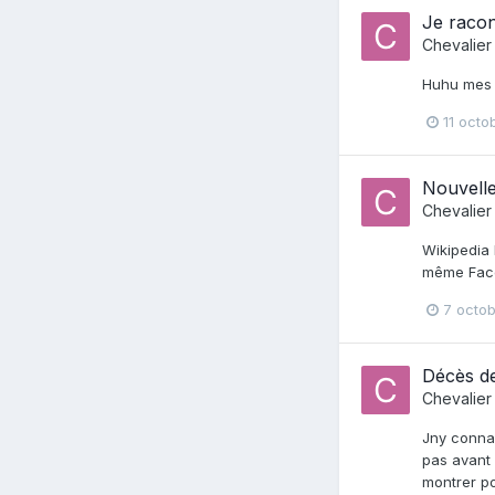
Je racont
Chevalier
Huhu mes p
11 octo
Nouvelle
Chevalier
Wikipedia 
même Faceb
7 octob
Décès d
Chevalier
Jny connai
pas avant 
montrer pou