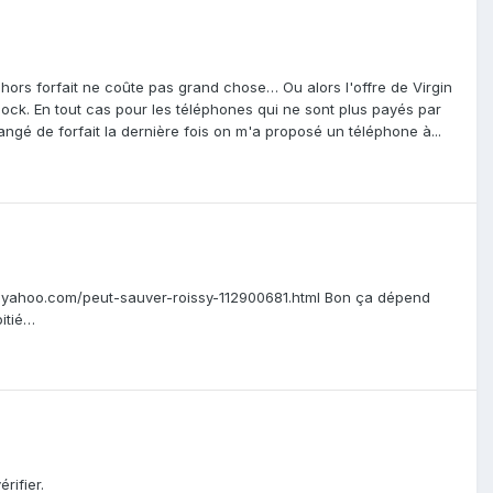
hors forfait ne coûte pas grand chose… Ou alors l'offre de Virgin
mlock. En tout cas pour les téléphones qui ne sont plus payés par
hangé de forfait la dernière fois on m'a proposé un téléphone à...
ews.yahoo.com/peut-sauver-roissy-112900681.html Bon ça dépend
itié…
rifier.