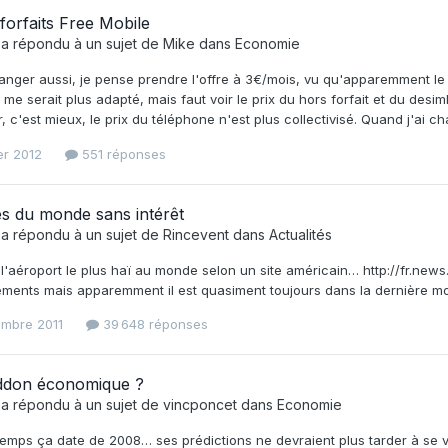
 forfaits Free Mobile
a répondu à un sujet de
Mike
dans
Economie
anger aussi, je pense prendre l'offre à 3€/mois, vu qu'apparemment le 
 me serait plus adapté, mais faut voir le prix du hors forfait et du desi
r, c'est mieux, le prix du téléphone n'est plus collectivisé. Quand j'ai c
ier 2012
551 réponses
s du monde sans intérêt
a répondu à un sujet de
Rincevent
dans
Actualités
 l'aéroport le plus haï au monde selon un site américain… http://fr.n
ments mais apparemment il est quasiment toujours dans la dernière mo
embre 2011
39 648 réponses
don économique ?
a répondu à un sujet de
vincponcet
dans
Economie
mps ça date de 2008… ses prédictions ne devraient plus tarder à se vé