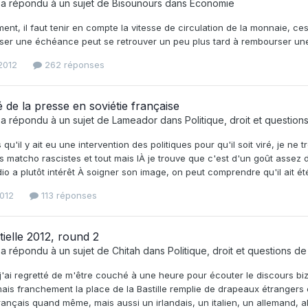
a répondu à un sujet de
Bisounours
dans
Economie
ent, il faut tenir en compte la vitesse de circulation de la monnaie, ce
ser une échéance peut se retrouver un peu plus tard à rembourser un
2012
262 réponses
é de la presse en soviétie française
a répondu à un sujet de
Lameador
dans
Politique, droit et question
 qu'il y ait eu une intervention des politiques pour qu'il soit viré, je ne
s matcho rascistes et tout mais lÀ je trouve que c'est d'un goût asse
io a plutôt intérêt À soigner son image, on peut comprendre qu'il ait ét
012
113 réponses
tielle 2012, round 2
a répondu à un sujet de
Chitah
dans
Politique, droit et questions de
j'ai regretté de m'être couché à une heure pour écouter le discours bi
mais franchement la place de la Bastille remplie de drapeaux étrangers 
ançais quand même, mais aussi un irlandais, un italien, un allemand, alg