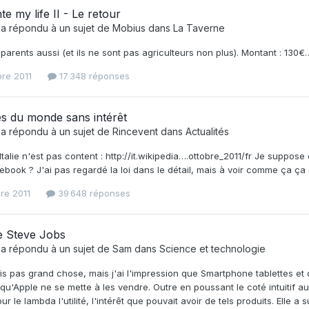
e my life II - Le retour
a répondu à un sujet de
Mobius
dans
La Taverne
arents aussi (et ils ne sont pas agriculteurs non plus). Montant : 130€
bre 2011
17 348 réponses
s du monde sans intérêt
a répondu à un sujet de
Rincevent
dans
Actualités
Italie n'est pas content : http://it.wikipedia….ottobre_2011/fr Je suppose
ook ? J'ai pas regardé la loi dans le détail, mais à voir comme ça ça s
re 2011
39 648 réponses
e Steve Jobs
a répondu à un sujet de
Sam
dans
Science et technologie
s pas grand chose, mais j'ai l'impression que Smartphone tablettes et c
qu'Apple ne se mette à les vendre. Outre en poussant le coté intuitif 
r le lambda l'utilité, l'intérêt que pouvait avoir de tels produits. Elle a