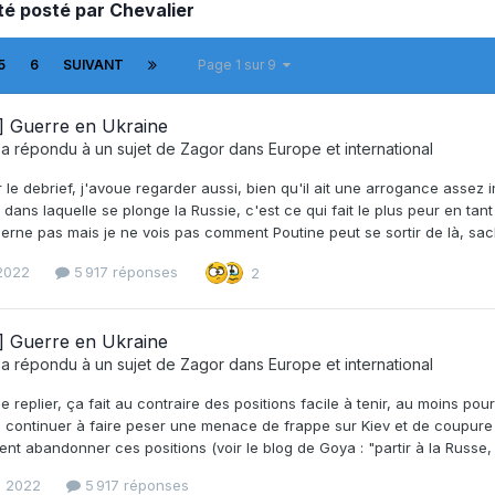
té posté par Chevalier
5
6
SUIVANT
Page 1 sur 9
] Guerre en Ukraine
a répondu à un sujet de
Zagor
dans
Europe et international
 le debrief, j'avoue regarder aussi, bien qu'il ait une arrogance assez i
e dans laquelle se plonge la Russie, c'est ce qui fait le plus peur en ta
rne pas mais je ne vois pas comment Poutine peut se sortir de là, sachant
 2022
5 917 réponses
2
] Guerre en Ukraine
a répondu à un sujet de
Zagor
dans
Europe et international
e replier, ça fait au contraire des positions facile à tenir, au moins pour
de continuer à faire peser une menace de frappe sur Kiev et de coupure d
ent abandonner ces positions (voir le blog de Goya : "partir à la Russe, c
s 2022
5 917 réponses