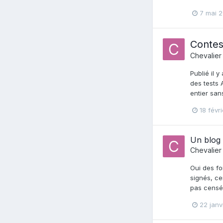
7 mai 2
Contes
Chevalier
Publié il 
des tests 
entier san
18 févr
Un blog 
Chevalier
Oui des fo
signés, ce
pas censé 
22 janv