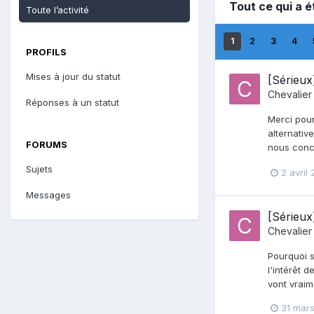
Tout ce qui a é
Toute l’activité
1
2
3
4
PROFILS
Mises à jour du statut
[Sérieux
Chevalier
Réponses à un statut
Merci pour
alternativ
FORUMS
nous conce
Sujets
2 avril
Messages
[Sérieux
Chevalier
Pourquoi s
l'intérêt 
vont vraim
31 mar