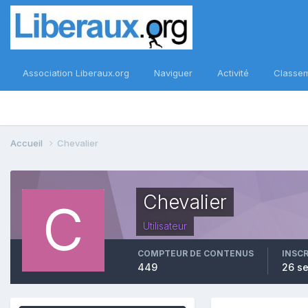
Association Liberaux.org
Naviguer
Activité
Classe
Accueil
Chevalier
Chevalier
Utilisateur
COMPTEUR DE CONTENUS
INSC
449
26 s