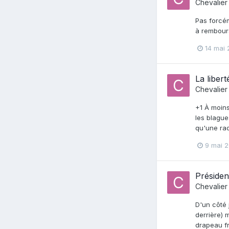
Chevalier
Pas forcém
à rembour
14 mai 
La libert
Chevalier
+1 À moins
les blague
qu'une rad
9 mai 2
Présiden
Chevalier
D'un côté 
derrière) 
drapeau fr