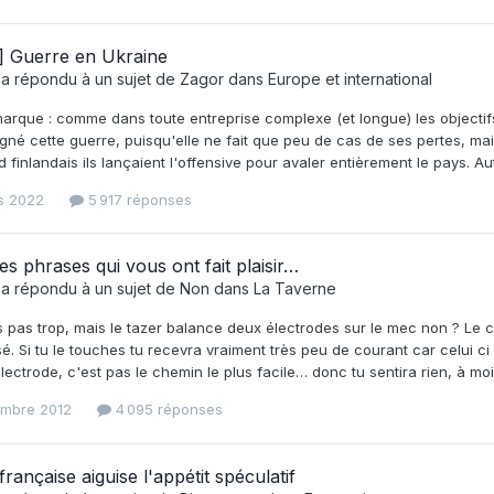
] Guerre en Ukraine
a répondu à un sujet de
Zagor
dans
Europe et international
arque : comme dans toute entreprise complexe (et longue) les objectifs 
né cette guerre, puisqu'elle ne fait que peu de cas de ses pertes, mais
d finlandais ils lançaient l'offensive pour avaler entièrement le pays. Aut
s 2022
5 917 réponses
es phrases qui vous ont fait plaisir…
a répondu à un sujet de
Non
dans
La Taverne
 pas trop, mais le tazer balance deux électrodes sur le mec non ? Le c
é. Si tu le touches tu recevra vraiment très peu de courant car celui ci d
ectrode, c'est pas le chemin le plus facile… donc tu sentira rien, à moi
embre 2012
4 095 réponses
française aiguise l'appétit spéculatif