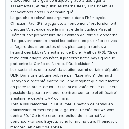
d'exception chargée de traquer, grâce à des agents
assermentés, et de punir les internautes", s'insurgent les
associations dans un communiqué.
La gauche a relayé ces arguments dans l'hémicycle.
Christian Paul (PS) a jugé cet amendement "profondément
choquant", et exigé que le ministre de la Justice Pascal
Clément soit présent lors de l'examen de l'article concerné.
"Le gouvernement a choisi les options les plus répressives
à l'égard des internautes et les plus complaisantes à
l'égard des lobbys", s'est insurgé Didier Mathus (PS). "Si ce
texte était adopté en l'état, il placerait notre pays quelque
part entre la Corée du Nord et l'Ouzbékistan."
Les socialistes ont trouvé du soutien parmi certains députés
UMP. Dans une tribune publiée par "Libération", Bernard
Carayon a protesté contre "la ligne Maginot que veut mettre
en place le projet de loi". "Si la loi est votée en l'état, il sera
possible de poursuivre pour contrefaçon un bibliothécaire",
a estimé le député UMP du Tarn.
Tout aussi remontée, l'UDF a voté la motion de renvoi en
commission présentée par la gauche, rejetée par 46 voix
contre 20. "Ce texte crée une police de l'Internet", a
dénoncé François Bayrou, venu lui-même dans l'hémicycle
mercredi en début de soirée.