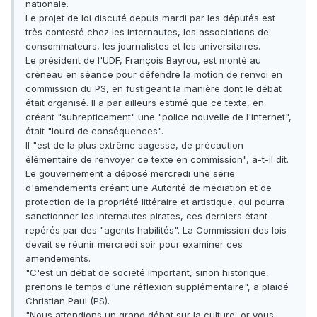
nationale.
Le projet de loi discuté depuis mardi par les députés est
très contesté chez les internautes, les associations de
consommateurs, les journalistes et les universitaires.
Le président de l'UDF, François Bayrou, est monté au
créneau en séance pour défendre la motion de renvoi en
commission du PS, en fustigeant la manière dont le débat
était organisé. Il a par ailleurs estimé que ce texte, en
créant "subrepticement" une "police nouvelle de l'internet",
était "lourd de conséquences".
Il "est de la plus extrême sagesse, de précaution
élémentaire de renvoyer ce texte en commission", a-t-il dit.
Le gouvernement a déposé mercredi une série
d'amendements créant une Autorité de médiation et de
protection de la propriété littéraire et artistique, qui pourra
sanctionner les internautes pirates, ces derniers étant
repérés par des "agents habilités". La Commission des lois
devait se réunir mercredi soir pour examiner ces
amendements.
"C'est un débat de société important, sinon historique,
prenons le temps d'une réflexion supplémentaire", a plaidé
Christian Paul (PS).
"Nous attendions un grand débat sur la culture, or vous