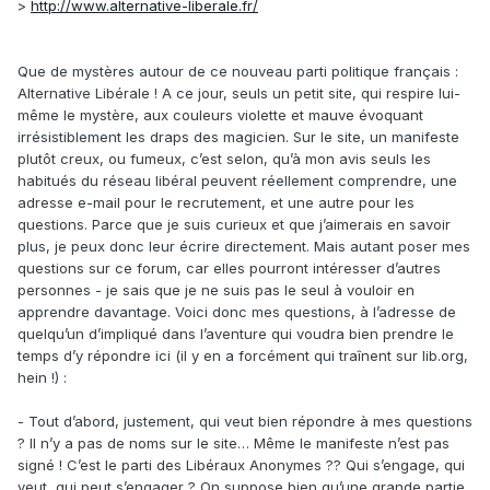
>
http://www.alternative-liberale.fr/
Que de mystères autour de ce nouveau parti politique français :
Alternative Libérale ! A ce jour, seuls un petit site, qui respire lui-
même le mystère, aux couleurs violette et mauve évoquant
irrésistiblement les draps des magicien. Sur le site, un manifeste
plutôt creux, ou fumeux, c’est selon, qu’à mon avis seuls les
habitués du réseau libéral peuvent réellement comprendre, une
adresse e-mail pour le recrutement, et une autre pour les
questions. Parce que je suis curieux et que j’aimerais en savoir
plus, je peux donc leur écrire directement. Mais autant poser mes
questions sur ce forum, car elles pourront intéresser d’autres
personnes - je sais que je ne suis pas le seul à vouloir en
apprendre davantage. Voici donc mes questions, à l’adresse de
quelqu’un d’impliqué dans l’aventure qui voudra bien prendre le
temps d’y répondre ici (il y en a forcément qui traînent sur lib.org,
hein !) :
- Tout d’abord, justement, qui veut bien répondre à mes questions
? Il n’y a pas de noms sur le site… Même le manifeste n’est pas
signé ! C’est le parti des Libéraux Anonymes ?? Qui s’engage, qui
veut, qui peut s’engager ? On suppose bien qu’une grande partie