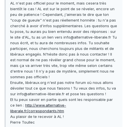
AL n'est pas officiel pour le moment, mais cesera très
bientôt le cas ! AL est sur le point de se réveler, encore un
peu de patience ! Cependant, j'aimerais te dire que ton
"coup de gueule" n'est pas réellement honnète : tu n'a pas
cherché à avoir d'infos supplémentaires. Les questions que
tu pose, tu aurais pu bien entendu avoir des réponses : sur
le site d'AL, tu as un lien vers info@alternative-liberale.fr Tu
nous écrit, et tu aura de nombreuses infos. Tu souhaite
participer, nous cherchons toujours plus de militants et de
libéraux engagés. N'hésite donc pas à nous contacter ! Il
est normal de ne pas révéler grand chose pour le moment,
mais ça va arriver très vite, trop vite même selon certains
d'entre nous ! Il n'y a pas de mystère, simplement nous ne
sommes pas officiels !
Ensuite, libéraux.org n'est pas notre forum où nous allons
dévoiler tout ce que nous faisons ! Tu veux des infos, tu va
sur info@alternative-liberale.fr et pose tes questions !
Et tu peux savoir en partie quels sont les responsable par
ce lien :
http://www.alternative-
liberale.fr/correspondants.htm
Au plaisir de te recevoir à AL !
Pierre Toullec