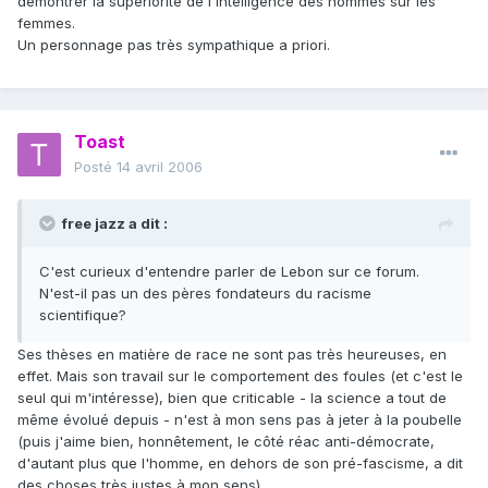
démontrer la supériorité de l'intelligence des hommes sur les
femmes.
Un personnage pas très sympathique a priori.
Toast
Posté
14 avril 2006
free jazz a dit :
C'est curieux d'entendre parler de Lebon sur ce forum.
N'est-il pas un des pères fondateurs du racisme
scientifique?
Ses thèses en matière de race ne sont pas très heureuses, en
effet. Mais son travail sur le comportement des foules (et c'est le
seul qui m'intéresse), bien que criticable - la science a tout de
même évolué depuis - n'est à mon sens pas à jeter à la poubelle
(puis j'aime bien, honnêtement, le côté réac anti-démocrate,
d'autant plus que l'homme, en dehors de son pré-fascisme, a dit
des choses très justes à mon sens).