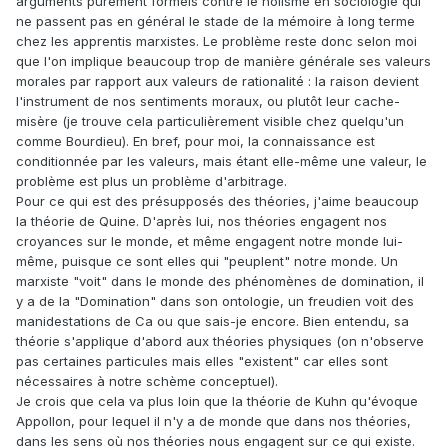
arguments purement formels contre le holisme en sociologie qui
ne passent pas en général le stade de la mémoire à long terme
chez les apprentis marxistes. Le problème reste donc selon moi
que l'on implique beaucoup trop de manière générale ses valeurs
morales par rapport aux valeurs de rationalité : la raison devient
l'instrument de nos sentiments moraux, ou plutôt leur cache-
misère (je trouve cela particulièrement visible chez quelqu'un
comme Bourdieu). En bref, pour moi, la connaissance est
conditionnée par les valeurs, mais étant elle-même une valeur, le
problème est plus un problème d'arbitrage.
Pour ce qui est des présupposés des théories, j'aime beaucoup
la théorie de Quine. D'après lui, nos théories engagent nos
croyances sur le monde, et même engagent notre monde lui-
même, puisque ce sont elles qui "peuplent" notre monde. Un
marxiste "voit" dans le monde des phénomènes de domination, il
y a de la "Domination" dans son ontologie, un freudien voit des
manidestations de Ca ou que sais-je encore. Bien entendu, sa
théorie s'applique d'abord aux théories physiques (on n'observe
pas certaines particules mais elles "existent" car elles sont
nécessaires à notre schème conceptuel).
Je crois que cela va plus loin que la théorie de Kuhn qu'évoque
Appollon, pour lequel il n'y a de monde que dans nos théories,
dans les sens où nos théories nous engagent sur ce qui existe.