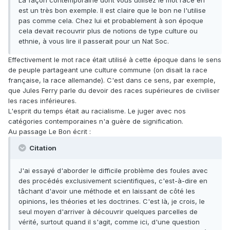
La façon contemporaine dont vous utilisez le mot race en
est un très bon exemple. Il est claire que le bon ne l'utilise
pas comme cela. Chez lui et probablement à son époque
cela devait recouvrir plus de notions de type culture ou
ethnie, à vous lire il passerait pour un Nat Soc.
Effectivement le mot race était utilisé à cette époque dans le sens
de peuple partageant une culture commune (on disait la race
française, la race allemande). C'est dans ce sens, par exemple,
que Jules Ferry parle du devoir des races supérieures de civiliser
les races inférieures.
L'esprit du temps était au racialisme. Le juger avec nos
catégories contemporaines n'a guère de signification.
Au passage Le Bon écrit :
Citation
J'ai essayé d'aborder le difficile problème des foules avec
des procédés exclusivement scientifiques, c'est-à-dire en
tâchant d'avoir une méthode et en laissant de côté les
opinions, les théories et les doctrines. C'est là, je crois, le
seul moyen d'arriver à découvrir quelques parcelles de
vérité, surtout quand il s'agit, comme ici, d'une question