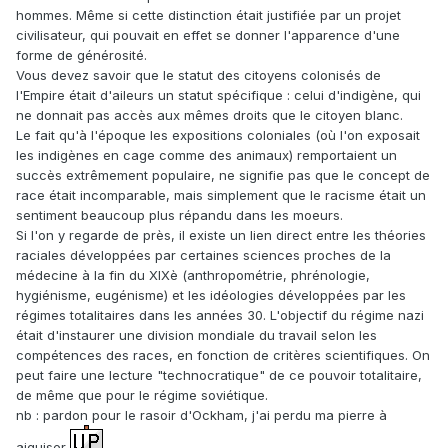
hommes. Même si cette distinction était justifiée par un projet
civilisateur, qui pouvait en effet se donner l'apparence d'une
forme de générosité.
Vous devez savoir que le statut des citoyens colonisés de
l'Empire était d'aileurs un statut spécifique : celui d'indigène, qui
ne donnait pas accès aux mêmes droits que le citoyen blanc.
Le fait qu'à l'époque les expositions coloniales (où l'on exposait
les indigènes en cage comme des animaux) remportaient un
succès extrêmement populaire, ne signifie pas que le concept de
race était incomparable, mais simplement que le racisme était un
sentiment beaucoup plus répandu dans les moeurs.
Si l'on y regarde de près, il existe un lien direct entre les théories
raciales développées par certaines sciences proches de la
médecine à la fin du XIXè (anthropométrie, phrénologie,
hygiénisme, eugénisme) et les idéologies développées par les
régimes totalitaires dans les années 30. L'objectif du régime nazi
était d'instaurer une division mondiale du travail selon les
compétences des races, en fonction de critères scientifiques. On
peut faire une lecture "technocratique" de ce pouvoir totalitaire,
de même que pour le régime soviétique.
nb : pardon pour le rasoir d'Ockham, j'ai perdu ma pierre à
aiguiser