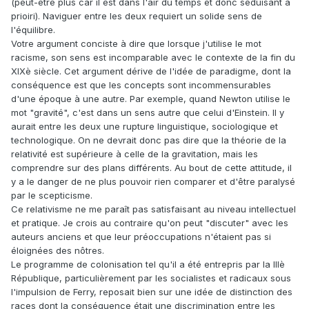
(peut-être plus car il est dans l'air du temps et donc séduisant a
prioiri). Naviguer entre les deux requiert un solide sens de
l'équilibre.
Votre argument conciste à dire que lorsque j'utilise le mot
racisme, son sens est incomparable avec le contexte de la fin du
XIXè siècle. Cet argument dérive de l'idée de paradigme, dont la
conséquence est que les concepts sont incommensurables
d'une époque à une autre. Par exemple, quand Newton utilise le
mot "gravité", c'est dans un sens autre que celui d'Einstein. Il y
aurait entre les deux une rupture linguistique, sociologique et
technologique. On ne devrait donc pas dire que la théorie de la
relativité est supérieure à celle de la gravitation, mais les
comprendre sur des plans différents. Au bout de cette attitude, il
y a le danger de ne plus pouvoir rien comparer et d'être paralysé
par le scepticisme.
Ce relativisme ne me paraît pas satisfaisant au niveau intellectuel
et pratique. Je crois au contraire qu'on peut "discuter" avec les
auteurs anciens et que leur préoccupations n'étaient pas si
éloignées des nôtres.
Le programme de colonisation tel qu'il a été entrepris par la IIIè
République, particulièrement par les socialistes et radicaux sous
l'impulsion de Ferry, reposait bien sur une idée de distinction des
races dont la conséquence était une discrimination entre les