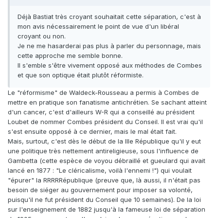
Déjà Bastiat très croyant souhaitait cette séparation, c'est à
mon avis nécessairement le point de vue d'un libéral
croyant ou non.
Je ne me hasarderai pas plus à parler du personnage, mais
cette approche me semble bonne.
Il s'emble s'être vivement opposé aux méthodes de Combes
et que son optique était plutôt réformiste.
Le "réformisme" de Waldeck-Rousseau a permis à Combes de
mettre en pratique son fanatisme antichrétien. Se sachant atteint
d'un cancer, c'est d'ailleurs W-R qui a conseillé au président
Loubet de nommer Combes président du Conseil. Il est vrai qu'il
s'est ensuite opposé à ce dernier, mais le mal était fait.
Mais, surtout, c'est dès le début de la IIIe République qu'il y eut
une politique très nettement antireligieuse, sous l'influence de
Gambetta (cette espèce de voyou débraillé et gueulard qui avait
lancé en 1877 : "Le cléricalisme, voilà l'ennemi !") qui voulait
"épurer" la RRRRRépublique (preuve que, là aussi, il n'était pas
besoin de siéger au gouvernement pour imposer sa volonté,
puisqu'il ne fut président du Conseil que 10 semaines). De la loi
sur l'enseignement de 1882 jusqu'à la fameuse loi de séparation