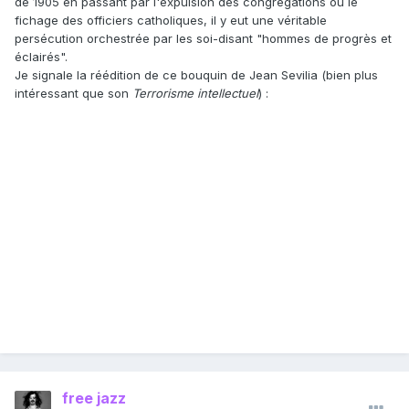
de 1905 en passant par l'expulsion des congrégations ou le
fichage des officiers catholiques, il y eut une véritable
persécution orchestrée par les soi-disant "hommes de progrès et
éclairés".
Je signale la réédition de ce bouquin de Jean Sevilia (bien plus
intéressant que son
Terrorisme intellectuel
) :
free jazz