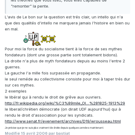
les théories que vous lisez, vous êtes capables de
"remonter" la pente.
L'avis de Le bon sur la question est trés clair, un intello qui n'a
que des qualités d'intello ne marquera jamais l'histoire en bien ou
en mal.
Pour moi la force du socialisme tient à la force de ses mythes
fondateurs (dont une grosse partie sont totalement bidons).
La droite n'a plus de myth fondateurs depuis au moins l'entre 2
guerres.
La gauche l'a mille fois surpassée en propagande.
le seul reméde au collectivisme consiste pour moi à taper trés dur
sur ces mythes.
2 exemples
le libéral qui à rendu le droit de grêve aux ouvriers.
http://fr.wikipedia.org/wiki/%C3%89mile_Ol…%281825-1913%29
le liberal/chrétien démocrate (on dirait UDF aujourd'hui) qui à
rendu le droit d'association pour les syndicats.
http://www.senat.fr/evenement/archives/D19/wrousseau.html
Je précise que je ne suis plus vraiment de droite depuis quelques années maintenant.
Modifié
15 avril 2006
par bastiat