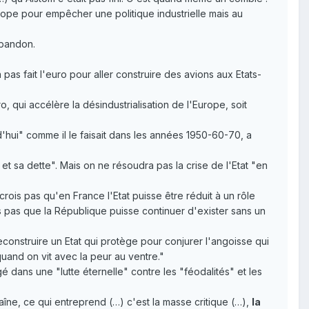
urope pour empêcher une politique industrielle mais au
abandon.
 pas fait l'euro pour aller construire des avions aux Etats-
, qui accélère la désindustrialisation de l'Europe, soit
d'hui" comme il le faisait dans les années 1950-60-70, a
 et sa dette". Mais on ne résoudra pas la crise de l'Etat "en
 crois pas qu'en France l'Etat puisse être réduit à un rôle
is pas que la République puisse continuer d'exister sans un
 reconstruire un Etat qui protège pour conjurer l'angoisse qui
quand on vit avec la peur au ventre."
é dans une "lutte éternelle" contre les "féodalités" et les
raîne, ce qui entreprend (…) c'est la masse critique (…),
la