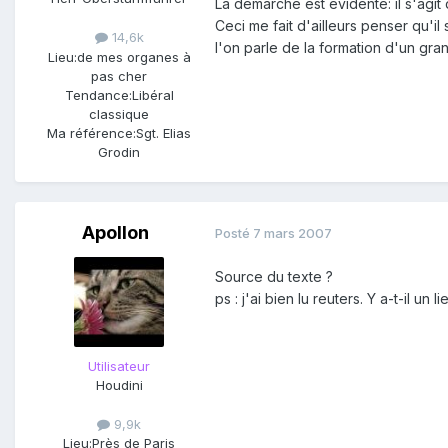
La démarche est évidente: il s'agit
Ceci me fait d'ailleurs penser qu'i
14,6k
l'on parle de la formation d'un gra
Lieu:
de mes organes à
pas cher
Tendance:
Libéral
classique
Ma référence:
Sgt. Elias
Grodin
Apollon
Posté
7 mars 2007
Source du texte ?
ps : j'ai bien lu reuters. Y a-t-il un l
Utilisateur
Houdini
9,9k
Lieu:
Près de Paris