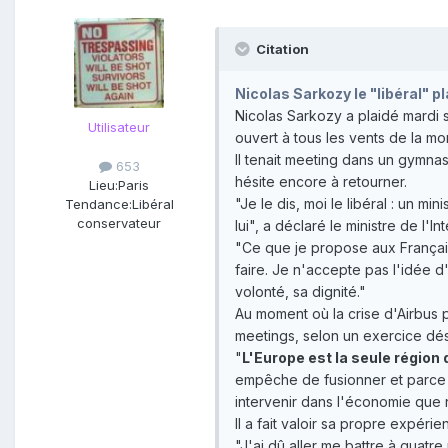
Citation
Nicolas Sarkozy le "libéral" p
Nicolas Sarkozy a plaidé mardi s
Utilisateur
ouvert à tous les vents de la mon
Il tenait meeting dans un gymnas
653
hésite encore à retourner.
Lieu:
Paris
"Je le dis, moi le libéral : un m
Tendance:
Libéral
conservateur
lui", a déclaré le ministre de l'
"Ce que je propose aux Français,
faire. Je n'accepte pas l'idée d
volonté, sa dignité."
Au moment où la crise d'Airbus p
meetings, selon un exercice déso
"
L'Europe est la seule région
empêche de fusionner et parce qu
intervenir dans l'économie que n
Il a fait valoir sa propre expér
"J'ai dû aller me battre à quat