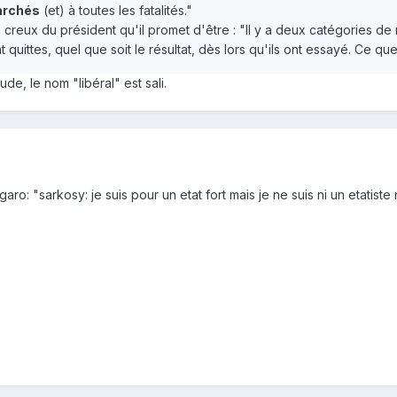
archés
(et) à toutes les fatalités."
n creux du président qu'il promet d'être : "Il y a deux catégories de
nt quittes, quel que soit le résultat, dès lors qu'ils ont essayé. Ce 
de, le nom "libéral" est sali.
: "sarkosy: je suis pour un etat fort mais je ne suis ni un etatiste n