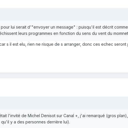
pour lui serait d'"envoyer un message" : puisqu'il est décrit comme li
nfléchissent leurs programmes en fonction du sens du vent du momnet
 car s il est elu, rien ne risque de s arranger, donc ces echec sero
l était l'invité de Michel Denisot sur Canal +, j'ai remarqué (gros pl
 qu'il y a des personnes derrière lui).