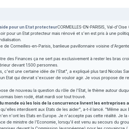
laide pour un Etat protecteur
CORMEILLES-EN-PARISIS, Val-d'Oise (R
oir pour un Etat protecteur mais rénové et s'en est pris à une politi
dialisation.
e de Cormeilles-en-Parisis, banlieue pavillonnaire voisine d'Argenteu
inistre des Finances ça ne sert pas exclusivement à rester les bras cro
Intérieur devant 1.500 personnes.
 c'est une certaine idée de l'Etat", a expliqué plus tard Nicolas Sar
'un Etat qui devrait s'excuser de vouloir agir. Je vous propose de re
ose de nouveau la question du rôle de l'Etat, le thème autour duquel
rmais bien rodé, était mardi soir tout trouvé.
 du monde où les lois de la concurrence livrent les entreprises
'elles interdisent aux Etats de les aider", a-t-il lancé. "Même aux
'en n'ont les Etats en Europe. Je n'accepte pas cette réalité. Je la
ience de ministre de l'Economie, lorsqu'il est venu au secours du gro
re reprises devant la Commission (européenne) pour les convaincre (