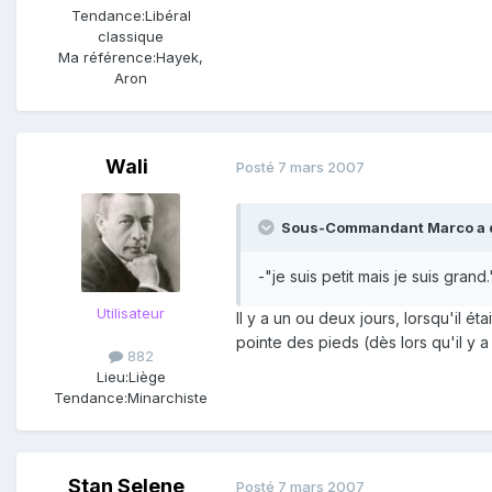
Tendance:
Libéral
classique
Ma référence:
Hayek,
Aron
Wali
Posté
7 mars 2007
Sous-Commandant Marco a di
-"je suis petit mais je suis grand.
Utilisateur
Il y a un ou deux jours, lorsqu'il é
pointe des pieds (dès lors qu'il y a
882
Lieu:
Liège
Tendance:
Minarchiste
Stan Selene
Posté
7 mars 2007