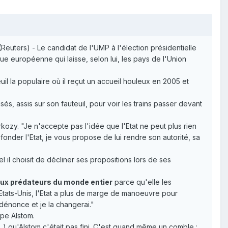
euters) - Le candidat de l'UMP à l'élection présidentielle
que européenne qui laisse, selon lui, les pays de l'Union
il la populaire où il reçut un accueil houleux en 2005 et
isés, assis sur son fauteuil, pour voir les trains passer devant
kozy. "Je n'accepte pas l'idée que l'Etat ne peut plus rien
fonder l'Etat, je vous propose de lui rendre son autorité, sa
 il choisit de décliner ses propositions lors de ses
 aux prédateurs du monde entier
parce qu'elle les
 Etats-Unis, l'Etat a plus de marge de manoeuvre pour
 dénonce et je la changerai."
upe Alstom.
…) qu'Alstom c'était pas fini. C'est quand même un comble :