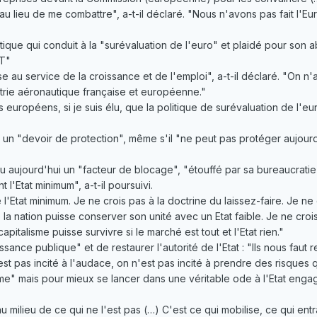
au lieu de me combattre", a-t-il déclaré. "Nous n'avons pas fait l'E
ique qui conduit à la "surévaluation de l'euro" et plaidé pour son 
T"
 au service de la croissance et de l'emploi", a-t-il déclaré. "On n'a
trie aéronautique française et européenne."
européens, si je suis élu, que la politique de surévaluation de l'euro
a un "devoir de protection", même s'il "ne peut pas protéger aujour
venu aujourd'hui un "facteur de blocage", "étouffé par sa bureaucratie
t l'Etat minimum", a-t-il poursuivi.
 l'Etat minimum. Je ne crois pas à la doctrine du laissez-faire. Je ne
la nation puisse conserver son unité avec un Etat faible. Je ne cro
capitalisme puisse survivre si le marché est tout et l'Etat rien."
ssance publique" et de restaurer l'autorité de l'Etat : "Ils nous faut
est pas incité à l'audace, on n'est pas incité à prendre des risques 
isme" mais pour mieux se lancer dans une véritable ode à l'Etat engag
u milieu de ce qui ne l'est pas (…) C'est ce qui mobilise, ce qui ent