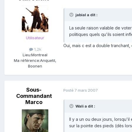
jabial a dit :
La seule raison valable de voter 
politiques quels qu'ils soient i
Utilisateur
Oui, mais c est a double tranchant,
1,2k
Lieu:
Montreal
Ma référence:
Anquetil,
Boonen
Sous-
Posté
7 mars 2007
Commandant
Marco
Wali a dit :
Il y a un ou deux jours, lorsqu'i
sur la pointe des pieds (dès lors