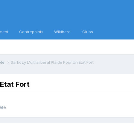
ment
Contrepoints
Wikiberal
Clubs
iété
Sarkozy L'ultralibéral Plaide Pour Un Etat Fort
 Etat Fort
iété