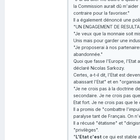
la Commission aurait dû m'aider 
contraire pour la favoriser."
Il a également dénoncé une polit
"UN ENGAGEMENT DE RESULTA
"Je veux que la monnaie soit mise
Unis mais pour garder une indus
"Je proposerai à nos partenaires 
abandonnée."
Quoi que fasse l'Europe, l'Etat 
déclaré Nicolas Sarkozy.
Certes, a-t-il dit, l'Etat est de
abaissant l'Etat" et en "organisan
"Je ne crois pas à la doctrine de
secondaire. Je ne crois pas que 
Etat fort. Je ne crois pas que le 
Il a promis de "combattre l'impui
paralyse tant de Français. On n'
Il a récusé "étatisme" et "dirig
"privilèges".
"
L'Etat c'est
ce qui est stable a