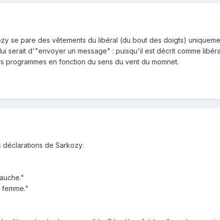
ozy se pare des vêtements du libéral (du bout des doigts) uniquement 
ui serait d'"envoyer un message" : puisqu'il est décrit comme libéral, 
leurs programmes en fonction du sens du vent du momnet.
 déclarations de Sarkozy:
gauche."
e femme."