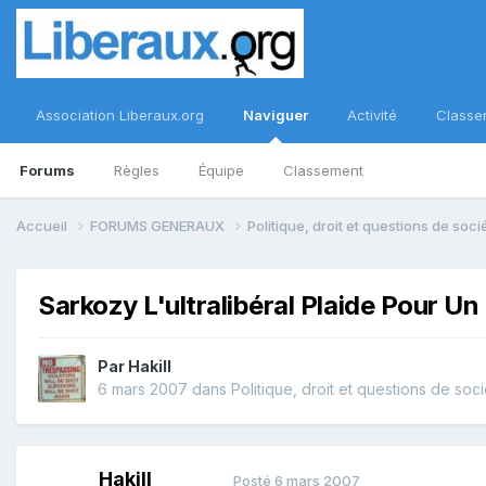
Association Liberaux.org
Naviguer
Activité
Classe
Forums
Règles
Équipe
Classement
Accueil
FORUMS GENERAUX
Politique, droit et questions de soc
Sarkozy L'ultralibéral Plaide Pour Un
Par
Hakill
6 mars 2007
dans
Politique, droit et questions de soc
Hakill
Posté
6 mars 2007