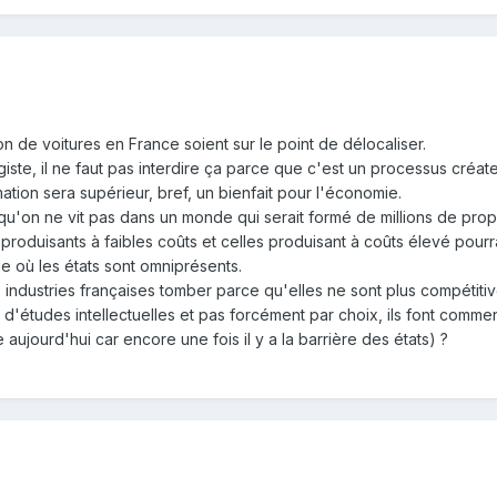
n de voitures en France soient sur le point de délocaliser.
ngiste, il ne faut pas interdire ça parce que c'est un processus créa
ion sera supérieur, bref, un bienfait pour l'économie.
u'on ne vit pas dans un monde qui serait formé de millions de propr
roduisants à faibles coûts et celles produisant à coûts élevé pourra
 où les états sont omniprésents.
 industries françaises tomber parce qu'elles ne sont plus compétiti
s d'études intellectuelles et pas forcément par choix, ils font comme
e aujourd'hui car encore une fois il y a la barrière des états) ?