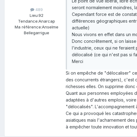
Le point de vue libéral, libre é
seront normalement moindres, la
489
Cependant force est de constate
Lieu:
92
différences géographiques entre 
Tendance:
Anarcap
Ma référence:
Anselme
actuelle)
Bellegarrigue
Nous vivons en effet dans un mo
Donc concrêtement, si on laisse 
l'industrie, ceux qui ne feraient
délocalisé (ce qui n'est pas si fa
Merci
Si on empêche de "délocaliser" cett
des concurrents étrangers), c'est d
richesses elles. On supprime donc d
Quant aux personnes employées dan
adaptées à d'autres emplois, voire
"délocalisés". L'accompagnement à d
Ce qui a provoqué les catastrophe
asiatiques mais l'acharnement des 
à empêcher toute innovation et tou