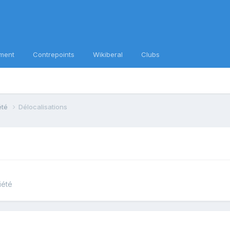
ment
Contrepoints
Wikiberal
Clubs
iété
Délocalisations
iété