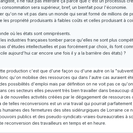
changiste, il ne faut pas interdire ça parce que c'est un processus c
 consommation sera supérieur, bref, un bienfait pour l'économie.
r qu'on ne vit pas dans un monde qui serait formé de millions de pr
les propriété produisants à faibles coûts et celles produisant à co
nde où les états sont omniprésents.
les industries françaises tomber parce qu'elles ne sont plus compét
 pas d'études intellectuelles et pas forcément par choix, ils font co
cile aujourd'hui car encore une fois il y a la barrière des états) ?
e production c'est que d'une façon ou d'une autre on la "subvention
onc qu'on mobilise des ressources qui dans l'autre cas auraient été
es possibilités d'emploi mais par définition on ne voit pas ce qu'o
s ces secteurs elles peuvent très bien travailler dans beaucoup 
 à de nouvelles activités créées par le dégagement de ressources c
e telles reconversions est un vrai travail qui pourrait parfaitement
s humaines des fermetures des sites sidérurgiques de Lorraine ce 
pouvoirs publics et des pseudo-syndicats-vraies-bureaucraties à sou
te reconversion des travailleurs en temps et en heure.