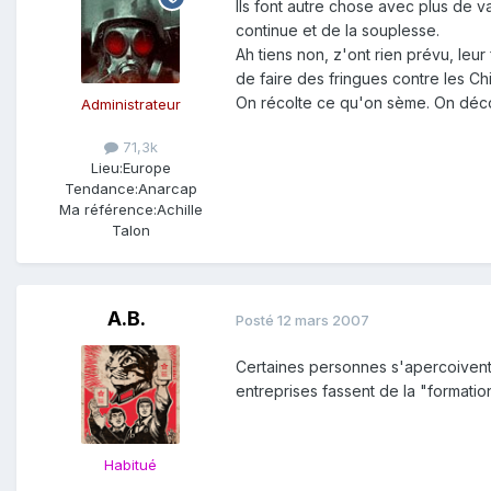
Ils font autre chose avec plus de va
continue et de la souplesse.
Ah tiens non, z'ont rien prévu, leur
de faire des fringues contre les Chi
On récolte ce qu'on sème. On déco
Administrateur
71,3k
Lieu:
Europe
Tendance:
Anarcap
Ma référence:
Achille
Talon
A.B.
Posté
12 mars 2007
Certaines personnes s'apercoivent 
entreprises fassent de la "formation"
Habitué