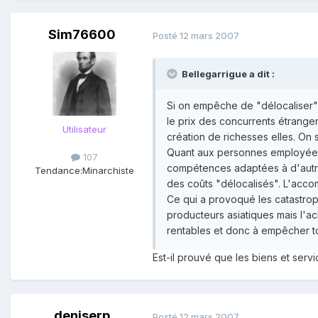
Sim76600
Posté
12 mars 2007
Bellegarrigue a dit :
Si on empêche de "délocaliser" 
le prix des concurrents étranger
Utilisateur
création de richesses elles. On 
Quant aux personnes employées 
107
compétences adaptées à d'autres
Tendance:
Minarchiste
des coûts "délocalisés". L'accom
Ce qui a provoqué les catastro
producteurs asiatiques mais l'a
rentables et donc à empêcher to
Est-il prouvé que les biens et ser
deniserp
Posté
12 mars 2007