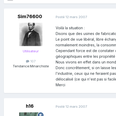
Sim76600
Posté
12 mars 2007
Voilà la situation :
Disons que des usines de fabricatio
Le point de vue libéral, libre écha
normalement moindres, la consommat
Cependant force est de constater q
Utilisateur
géographiques entre les propriété p
107
Nous vivons en effet dans un monde
Tendance:
Minarchiste
Donc concrêtement, si on laisse les
l'industrie, ceux qui ne feraient pa
délocalisé (ce qui n'est pas si facil
Merci
h16
Posté
12 mars 2007