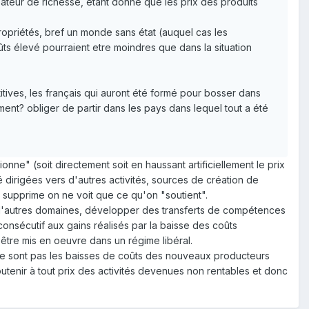
réateur de richesse, étant donné que les prix des produits
opriétés, bref un monde sans état (auquel cas les
ûts élevé pourraient etre moindres que dans la situation
itives, les français qui auront été formé pour bosser dans
mment? obliger de partir dans les pays dans lequel tout a été
ne" (soit directement soit en haussant artificiellement le prix
 dirigées vers d'autres activités, sources de création de
n supprime on ne voit que ce qu'on "soutient".
d'autres domaines, développer des transferts de compétences
onsécutif aux gains réalisés par la baisse des coûts
 être mis en oeuvre dans un régime libéral.
ne sont pas les baisses de coûts des nouveaux producteurs
tenir à tout prix des activités devenues non rentables et donc