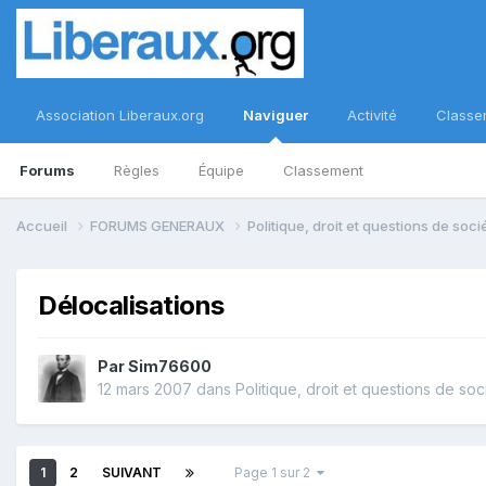
Association Liberaux.org
Naviguer
Activité
Classe
Forums
Règles
Équipe
Classement
Accueil
FORUMS GENERAUX
Politique, droit et questions de soc
Délocalisations
Par
Sim76600
12 mars 2007
dans
Politique, droit et questions de soc
1
2
SUIVANT
Page 1 sur 2