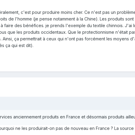
éralement, c'est pour produire moins cher. Ce n'est pas un problème e
droits de l'homme (je pense notamment à la Chine). Les produits son
à faire des bénéfices. je prends l'exemple du textile chinnois. J'ai lu
s que les produits occidentaux. Que le protectionnisme n'était pas 
. Ainsi, ça permettrait à ceux qui n'ont pas forcément les moyens d
s ça qui est dit).
services anciennement produits en France et désormais produits aille
pourquoi ne les produirait-on pas de nouveau en France ? La source d