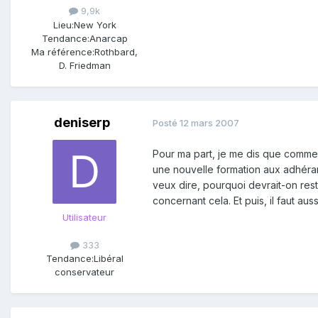
9,9k
Lieu:
New York
Tendance:
Anarcap
Ma référence:
Rothbard,
D. Friedman
deniserp
Posté
12 mars 2007
Pour ma part, je me dis que commes
une nouvelle formation aux adhérant
veux dire, pourquoi devrait-on rest
concernant cela. Et puis, il faut au
Utilisateur
333
Tendance:
Libéral
conservateur