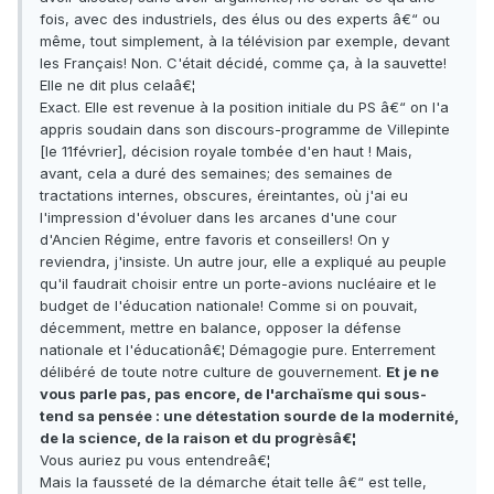
fois, avec des industriels, des élus ou des experts â€“ ou
même, tout simplement, à la télévision par exemple, devant
les Français! Non. C'était décidé, comme ça, à la sauvette!
Elle ne dit plus celaâ€¦
Exact. Elle est revenue à la position initiale du PS â€“ on l'a
appris soudain dans son discours-programme de Villepinte
[le 11février], décision royale tombée d'en haut ! Mais,
avant, cela a duré des semaines; des semaines de
tractations internes, obscures, éreintantes, où j'ai eu
l'impression d'évoluer dans les arcanes d'une cour
d'Ancien Régime, entre favoris et conseillers! On y
reviendra, j'insiste. Un autre jour, elle a expliqué au peuple
qu'il faudrait choisir entre un porte-avions nucléaire et le
budget de l'éducation nationale! Comme si on pouvait,
décemment, mettre en balance, opposer la défense
nationale et l'éducationâ€¦ Démagogie pure. Enterrement
délibéré de toute notre culture de gouvernement.
Et je ne
vous parle pas, pas encore, de l'archaïsme qui sous-
tend sa pensée : une détestation sourde de la modernité,
de la science, de la raison et du progrèsâ€¦
Vous auriez pu vous entendreâ€¦
Mais la fausseté de la démarche était telle â€“ est telle,