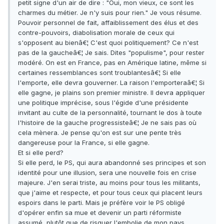
petit signe d'un air de dire : "Oui, mon vieux, ce sont les
charmes du métier. Je n'y suis pour rien." Je vous résume.
Pouvoir personnel de fait, affaiblissement des élus et des
contre-pouvoirs, diabolisation morale de ceux qui
s'opposent au bienâ€¦ C'est quoi politiquement? Ce n'est
pas de la gaucheâ€¦ Je sais. Dites "populisme", pour rester
modéré. On est en France, pas en Amérique latine, même si
certaines ressemblances sont troublantesâ€¦ Si elle
l'emporte, elle devra gouverner. La raison l'emporteraâ€¦ Si
elle gagne, je plains son premier ministre. Il devra appliquer
une politique imprécise, sous l'égide d'une présidente
invitant au culte de la personnalité, tournant le dos à toute
l'histoire de la gauche progressisteâ€¦ Je ne sais pas où
cela mènera. Je pense qu'on est sur une pente très
dangereuse pour la France, si elle gagne.
Et si elle perd?
Si elle perd, le PS, qui aura abandonné ses principes et son
identité pour une illusion, sera une nouvelle fois en crise
majeure. J'en serai triste, au moins pour tous les militants,
que j'aime et respecte, et pour tous ceux qui placent leurs
espoirs dans le parti. Mais je préfère voir le PS obligé
d'opérer enfin sa mue et devenir un parti réformiste
assumé, plutôt que de risquer l'embolie de mon pays.