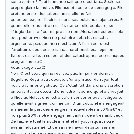
son aventure? Tout le monde sait que c'est faux. Seule sa
propre gloire la motive. Elle use et abuse de démagogie. Elle
prétend briser des tabous, mais elle ne fait
qu'accompagner l'opinion dans ses pulsions majoritaires. Et
quand elle rencontre une résistance, elle édulcore, se
réfugie dans le flou, ne précise rien. Alors, tout est possible,
tout peut arriver. Rien ne peut être débattu, discuté,
argumenté, puisque rien n'est clair. A l'arrivée, c'est
l'arbitraire, des décisions incompréhensibles, l'opinion
flattée, distraite, amusée, et des catastrophes économiques
programméesâ€¦
Vous exagérezâ€¦
Non. C'est vous qui ne réalisez pas. En janvier dernier,
Ségolène Royal avait décidé, d'une phrase, de rayer tout
notre avenir énergétique. Ça s'était fait dans une discrétion
émouvante, au détour d'une lettre-réponse qu'elle envoyait
à Nicolas Hulot : une lettre qu'un conseiller avait rédigée et
qu'elle avait signée, comme ça ! D'un coup, elle s'engageait
à amener la part des énergies renouvelables à 50% â€“ et
non plus 20%, notre engagement initial, déjà très ambitieux.
De fait, elle tuait le nucléaire et elle hypothéquait notre
avenir industrielâ€¦ Et ce sans en avoir débattu, sans en
avoir discuté, sans avoir argumenté, ne serait-ce qu'une