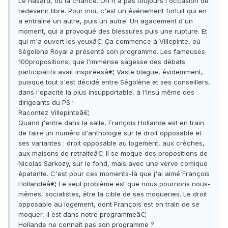
Le hasard, ou la chance. On n'a pas toujours l'occasion de
redevenir libre. Pour moi, c'est un événement fortuit qui en
a entraîné un autre, puis un autre. Un agacement d'un
moment, qui a provoqué des blessures puis une rupture. Et
qui m'a ouvert les yeuxâ€¦ Ça commence à Villepinte, où
Ségolène Royal a présenté son programme. Les fameuses
100propositions, que l'immense sagesse des débats
participatifs avait inspiréesâ€¦ Vaste blague, évidemment,
puisque tout s'est décidé entre Ségolène et ses conseillers,
dans l'opacité la plus insupportable, à l'insu même des
dirigeants du PS !
Racontez Villepinteâ€¦
Quand j'entre dans la salle, François Hollande est en train
de faire un numéro d'anthologie sur le droit opposable et
ses variantes : droit opposable au logement, aux crèches,
aux maisons de retraiteâ€¦ Il se moque des propositions de
Nicolas Sarkozy, sur le fond, mais avec une verve comique
épatante. C'est pour ces moments-là que j'ai aimé François
Hollandeâ€¦ Le seul problème est que nous pourrions nous-
mêmes, socialistes, être la cible de ses moqueries. Le droit
opposable au logement, dont François est en train de se
moquer, il est dans notre programmeâ€¦
Hollande ne connaît pas son programme ?