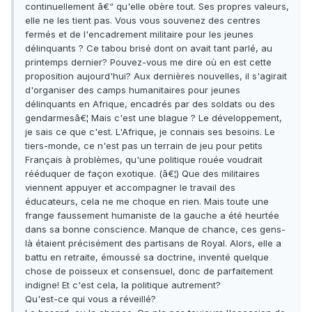
continuellement â€“ qu'elle obère tout. Ses propres valeurs,
elle ne les tient pas. Vous vous souvenez des centres
fermés et de l'encadrement militaire pour les jeunes
délinquants ? Ce tabou brisé dont on avait tant parlé, au
printemps dernier? Pouvez-vous me dire où en est cette
proposition aujourd'hui? Aux dernières nouvelles, il s'agirait
d'organiser des camps humanitaires pour jeunes
délinquants en Afrique, encadrés par des soldats ou des
gendarmesâ€¦ Mais c'est une blague ? Le développement,
je sais ce que c'est. L'Afrique, je connais ses besoins. Le
tiers-monde, ce n'est pas un terrain de jeu pour petits
Français à problèmes, qu'une politique rouée voudrait
rééduquer de façon exotique. (â€¦) Que des militaires
viennent appuyer et accompagner le travail des
éducateurs, cela ne me choque en rien. Mais toute une
frange faussement humaniste de la gauche a été heurtée
dans sa bonne conscience. Manque de chance, ces gens-
là étaient précisément des partisans de Royal. Alors, elle a
battu en retraite, émoussé sa doctrine, inventé quelque
chose de poisseux et consensuel, donc de parfaitement
indigne! Et c'est cela, la politique autrement?
Qu'est-ce qui vous a réveillé?