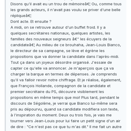
Disons qu'il avait eu un trou de mémoireâ€¦ Ou, comme tous
les grands acteurs, il n'avait pas voulu se priver d'une belle
répliqueâ€¦
Dont acte. Et ensuite ?
A midi, on se retrouve autour d'un buffet froid. Il y a
quelques secrétaires nationaux, quelques artistes, les
familles des nouveaux seigneurs â€“ les écuyers de la
candidateâ€¦ Au milieu de ce brouhaha, Jean-Louis Bianco,
le directeur de sa campagne, se lève et égrène les
propositions que va donner la candidate dans l'après-midi.
Tout ça dans un joyeux désordre organisé. J'essaie de
capter ce qu'elle va annoncer. Je m'aperçois que ça va
charger la barque en termes de dépenses. Je comprends
qu'il va falloir revoir notre chiffrage. Et je réalise, également,
que François Hollande, compagnon de la candidate et
premier secrétaire du PS, découvre visiblement les
propositions en même temps que moi! Plus tard, pendant le
discours de Ségolène, je verrai que Bianco lui-même sera
pris au dépourvu, quand sa candidate modifiera son texte,
à l'inspiration du moment. Deux ou trois fois, je vais me
tourner vers Jean-Louis pour lui faire un petit signe d'un air
de dire : "Ce n'est pas ce que tu m'as dit." Il me fait un autre