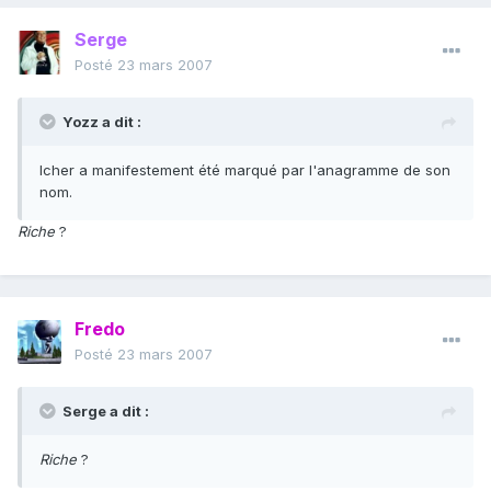
Serge
Posté
23 mars 2007
Yozz a dit :
Icher a manifestement été marqué par l'anagramme de son
nom.
Riche
?
Fredo
Posté
23 mars 2007
Serge a dit :
Riche
?