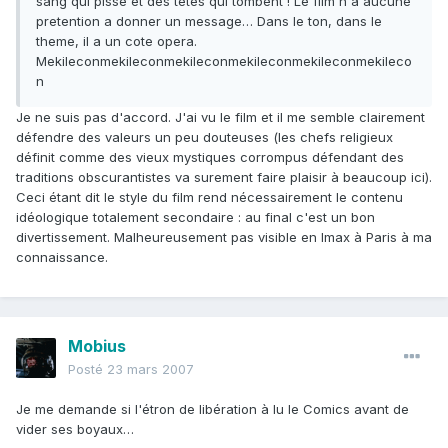
sang qui pisse et des tetes qui tombent ! Le film n'a aucune
pretention a donner un message… Dans le ton, dans le
theme, il a un cote opera.
Mekileconmekileconmekileconmekileconmekileconmekileco
n
Je ne suis pas d'accord. J'ai vu le film et il me semble clairement
défendre des valeurs un peu douteuses (les chefs religieux
définit comme des vieux mystiques corrompus défendant des
traditions obscurantistes va surement faire plaisir à beaucoup ici).
Ceci étant dit le style du film rend nécessairement le contenu
idéologique totalement secondaire : au final c'est un bon
divertissement. Malheureusement pas visible en Imax à Paris à ma
connaissance.
Mobius
Posté
23 mars 2007
Je me demande si l'étron de libération à lu le Comics avant de
vider ses boyaux…