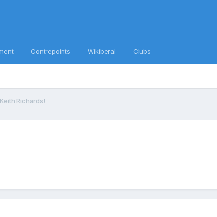
ment
Contrepoints
Wikiberal
Clubs
 Keith Richards!