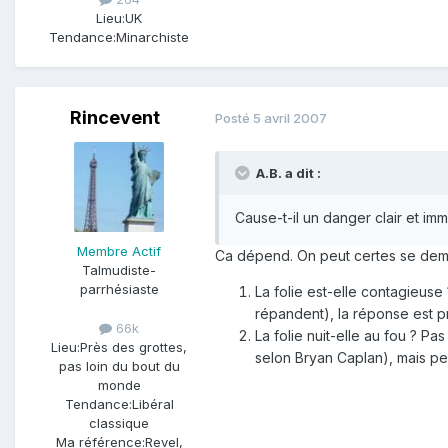
Lieu:
UK
Tendance:
Minarchiste
Rincevent
Posté
5 avril 2007
A.B. a dit :
Cause-t-il un danger clair et i
Membre Actif
Ca dépend. On peut certes se demand
Talmudiste-
parrhésiaste
La folie est-elle contagieuse
répandent), la réponse est pr
66k
La folie nuit-elle au fou ? P
Lieu:
Près des grottes,
selon Bryan Caplan), mais pe
pas loin du bout du
monde
Tendance:
Libéral
classique
Ma référence:
Revel,