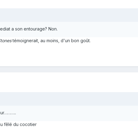
mmediat a son entourage? Non.
Stones
témoignerait, au moins, d'un bon goût.
our………..
du fêlé du cocotier