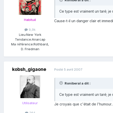
Roniberal a dit :
Ce type est vraiment un taré; je
Habitué
Cause-t-il un danger clair et imme
9,9k
Lieu:
New York
Tendance:
Anarcap
Ma référence:
Rothbard,
D. Friedman
kobsh_gigaone
Posté
5 avril 2007
Roniberal a dit :
Ce type est vraiment un taré; je
Utilisateur
Je croyais que c'était de l'humour
264