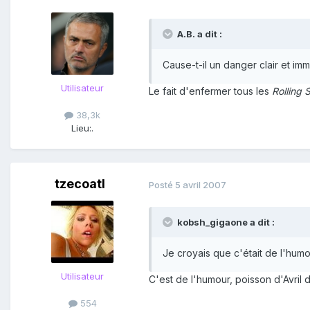
A.B. a dit :
Cause-t-il un danger clair et i
Utilisateur
Le fait d'enfermer tous les
Rolling 
38,3k
Lieu:
.
tzecoatl
Posté
5 avril 2007
kobsh_gigaone a dit :
Je croyais que c'était de l'hum
Utilisateur
C'est de l'humour, poisson d'Avril 
554