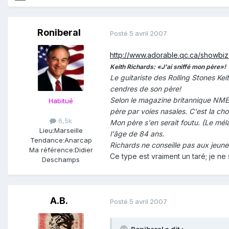
Roniberal
Posté
5 avril 2007
http://www.adorable.qc.ca/showb
Keith Richards: «J'ai sniffé mon père»!
Le guitariste des Rolling Stones Kei
cendres de son père!
Selon le magazine britannique NME (
Habitué
père par voies nasales. C'est la chos
6,5k
Mon père s'en serait foutu. (Le mél
Lieu:
Marseille
l'âge de 84 ans.
Tendance:
Anarcap
Richards ne conseille pas aux jeunes
Ma référence:
Didier
Ce type est vraiment un taré; je ne
Deschamps
A.B.
Posté
5 avril 2007