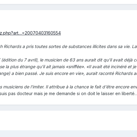
izz.php?art…=20070403160554
th Richards a pris toutes sortes de substances illicites dans sa vie. L
édition du 7 avril), le musicien de 63 ans aurait dit qu'il avait d
e la plus étrange qu'il ait jamais «sniffée». «Il avait été incinéré et
ange) a bien passé. Je suis encore en vie», aurait raconté Richards a
 musiciens de l'imiter. Il attribue à la chance le fait d'être encore e
 suis pas docteur mais je me demande si on doit le laisser en liberté