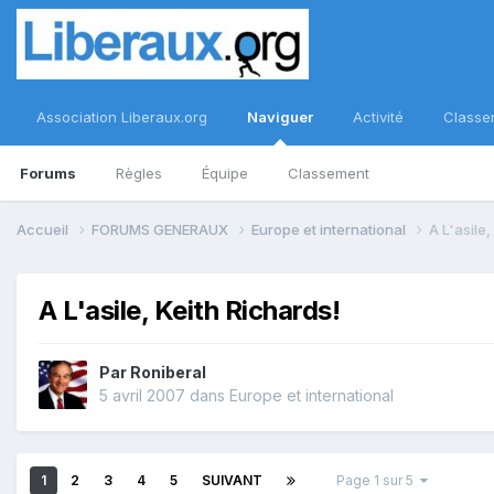
Association Liberaux.org
Naviguer
Activité
Classe
Forums
Règles
Équipe
Classement
Accueil
FORUMS GENERAUX
Europe et international
A L'asile,
A L'asile, Keith Richards!
Par
Roniberal
5 avril 2007
dans
Europe et international
1
2
3
4
5
SUIVANT
Page 1 sur 5