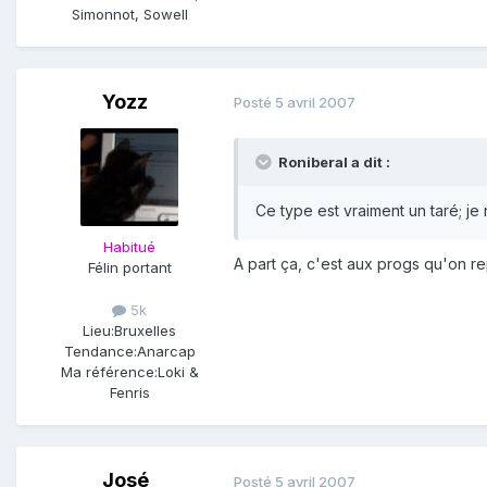
Simonnot, Sowell
Yozz
Posté
5 avril 2007
Roniberal a dit :
Ce type est vraiment un taré; je
Habitué
A part ça, c'est aux progs qu'on r
Félin portant
5k
Lieu:
Bruxelles
Tendance:
Anarcap
Ma référence:
Loki &
Fenris
José
Posté
5 avril 2007