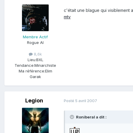
c'était une blague qui visiblement 
mtv
Membre Actif
Rogue AI
8,6k
Lieu:
BXL
Tendance:
Minarchiste
Ma référence:
Elim
Garak
Legion
Posté
5 avril 2007
Roniberal a dit :