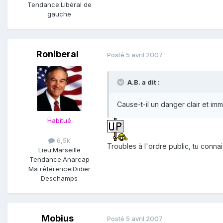
Tendance:
Libéral de
gauche
Roniberal
Posté
5 avril 2007
A.B. a dit :
Cause-t-il un danger clair et i
Habitué
6,5k
Troubles à l'ordre public, tu conna
Lieu:
Marseille
Tendance:
Anarcap
Ma référence:
Didier
Deschamps
Mobius
Posté
5 avril 2007