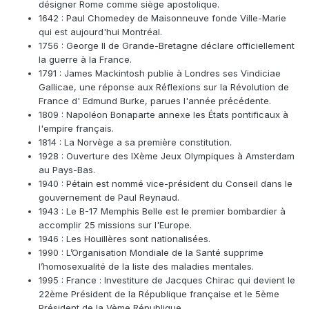
désigner Rome comme siège apostolique.
1642 : Paul Chomedey de Maisonneuve fonde Ville-Marie
qui est aujourd'hui Montréal.
1756 : George II de Grande-Bretagne déclare officiellement
la guerre à la France.
1791 : James Mackintosh publie à Londres ses Vindiciae
Gallicae, une réponse aux Réflexions sur la Révolution de
France d' Edmund Burke, parues l'année précédente.
1809 : Napoléon Bonaparte annexe les États pontificaux à
l'empire français.
1814 : La Norvège a sa première constitution.
1928 : Ouverture des IXème Jeux Olympiques à Amsterdam
au Pays-Bas.
1940 : Pétain est nommé vice-président du Conseil dans le
gouvernement de Paul Reynaud.
1943 : Le B-17 Memphis Belle est le premier bombardier à
accomplir 25 missions sur l'Europe.
1946 : Les Houillères sont nationalisées.
1990 : L’Organisation Mondiale de la Santé supprime
l’homosexualité de la liste des maladies mentales.
1995 : France : Investiture de Jacques Chirac qui devient le
22ème Président de la République française et le 5ème
Président de la Vème République.