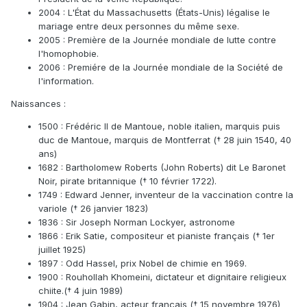
2004 : L'État du Massachusetts (États-Unis) légalise le
mariage entre deux personnes du même sexe.
2005 : Première de la Journée mondiale de lutte contre
l'homophobie.
2006 : Premiére de la Journée mondiale de la Société de
l'information.
Naissances :
1500 : Frédéric II de Mantoue, noble italien, marquis puis
duc de Mantoue, marquis de Montferrat († 28 juin 1540, 40
ans)
1682 : Bartholomew Roberts (John Roberts) dit Le Baronet
Noir, pirate britannique († 10 février 1722).
1749 : Edward Jenner, inventeur de la vaccination contre la
variole († 26 janvier 1823)
1836 : Sir Joseph Norman Lockyer, astronome
1866 : Erik Satie, compositeur et pianiste français († 1er
juillet 1925)
1897 : Odd Hassel, prix Nobel de chimie en 1969.
1900 : Rouhollah Khomeini, dictateur et dignitaire religieux
chiite.(† 4 juin 1989)
1904 : Jean Gabin, acteur français († 15 novembre 1976)