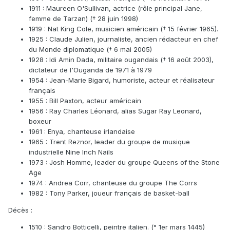
1911 : Maureen O'Sullivan, actrice (rôle principal Jane,
femme de Tarzan) († 28 juin 1998)
1919 : Nat King Cole, musicien américain († 15 février 1965).
1925 : Claude Julien, journaliste, ancien rédacteur en chef
du Monde diplomatique († 6 mai 2005)
1928 : Idi Amin Dada, militaire ougandais († 16 août 2003),
dictateur de l'Ouganda de 1971 à 1979
1954 : Jean-Marie Bigard, humoriste, acteur et réalisateur
français
1955 : Bill Paxton, acteur américain
1956 : Ray Charles Léonard, alias Sugar Ray Leonard,
boxeur
1961 : Enya, chanteuse irlandaise
1965 : Trent Reznor, leader du groupe de musique
industrielle Nine Inch Nails
1973 : Josh Homme, leader du groupe Queens of the Stone
Age
1974 : Andrea Corr, chanteuse du groupe The Corrs
1982 : Tony Parker, joueur français de basket-ball
Décès :
1510 : Sandro Botticelli, peintre italien. (° 1er mars 1445)