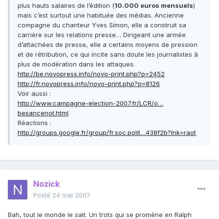
plus hauts salaires de l’édition (
10.000 euros mensuels
)
mais c’est surtout une habituée des médias. Ancienne
compagne du chanteur Yves Simon, elle a construit sa
carrière sur les relations presse… Dirigeant une armée
d’attachées de presse, elle a certains moyens de pression
et de rétribution, ce qui incite sans doute les journalistes à
plus de modération dans les attaques.
http://be.novopress.info/novo-print.php?p=2452
http://fr.novopress.info/novo-print.php?p=8126
Voir aussi :
http://www.campagne-election-2007.fr/LCR/o…
besancenot.html
Réactions :
http://groups.google.fr/group/fr.soc.polit…438f2b?lnk=raot
Nozick
Posté
24 mai 2007
Bah, tout le monde le sait. Un trots qui se promène en Ralph