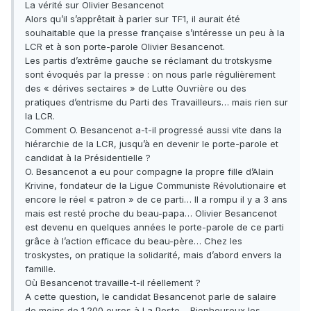
La vérité sur Olivier Besancenot
Alors qu’il s’apprêtait à parler sur TF1, il aurait été
souhaitable que la presse française s’intéresse un peu à la
LCR et à son porte-parole Olivier Besancenot.
Les partis d’extrême gauche se réclamant du trotskysme
sont évoqués par la presse : on nous parle régulièrement
des « dérives sectaires » de Lutte Ouvrière ou des
pratiques d’entrisme du Parti des Travailleurs… mais rien sur
la LCR.
Comment O. Besancenot a-t-il progressé aussi vite dans la
hiérarchie de la LCR, jusqu’à en devenir le porte-parole et
candidat à la Présidentielle ?
O. Besancenot a eu pour compagne la propre fille d’Alain
Krivine, fondateur de la Ligue Communiste Révolutionaire et
encore le réel « patron » de ce parti… Il a rompu il y a 3 ans
mais est resté proche du beau-papa… Olivier Besancenot
est devenu en quelques années le porte-parole de ce parti
grâce à l’action efficace du beau-père… Chez les
troskystes, on pratique la solidarité, mais d’abord envers la
famille.
Où Besancenot travaille-t-il réellement ?
A cette question, le candidat Besancenot parle de salaire
de moins de 1.200 euros à La Poste… Bienheureux les