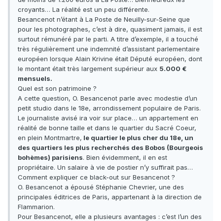
croyants… La réalité est un peu différente.
Besancenot n’étant à La Poste de Neuilly-sur-Seine que
pour les photographes, c’est à dire, quasiment jamais, il est
surtout rémunéré par le parti. A titre d’exemple, il a touché
très régulièrement une indemnité d’assistant parlementaire
européen lorsque Alain Krivine était Député européen, dont
le montant était très largement supérieur aux
5.000 €
mensuels.
Quel est son patrimoine ?
A cette question, O. Besancenot parle avec modestie d’un
petit studio dans le 18e, arrondissement populaire de Paris.
Le journaliste avisé ira voir sur place… un appartement en
réalité de bonne taille et dans le quartier du Sacré Coeur,
en plein Montmartre,
le quartier le plus cher du 18e, un
des quartiers les plus recherchés des Bobos (Bourgeois
bohèmes) parisiens
. Bien évidemment, il en est
propriétaire. Un salaire à vie de postier n’y suffirait pas…
Comment expliquer ce black-out sur Besancenot ?
O. Besancenot a épousé Stéphanie Chevrier, une des
principales éditrices de Paris, appartenant à la direction de
Flammarion.
Pour Besancenot, elle a plusieurs avantages : c’est l’un des