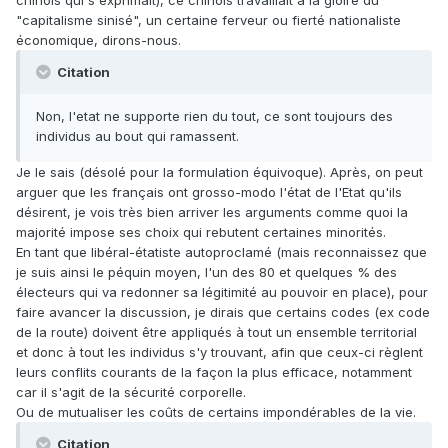
chinois qui s'exprimait), ce chinois travaillait à la gloire du
"capitalisme sinisé", un certaine ferveur ou fierté nationaliste
économique, dirons-nous.
Citation
Non, l'etat ne supporte rien du tout, ce sont toujours des
individus au bout qui ramassent.
Je le sais (désolé pour la formulation équivoque). Après, on peut
arguer que les français ont grosso-modo l'état de l'Etat qu'ils
désirent, je vois très bien arriver les arguments comme quoi la
majorité impose ses choix qui rebutent certaines minorités.
En tant que libéral-étatiste autoproclamé (mais reconnaissez que
je suis ainsi le péquin moyen, l'un des 80 et quelques % des
électeurs qui va redonner sa légitimité au pouvoir en place), pour
faire avancer la discussion, je dirais que certains codes (ex code
de la route) doivent être appliqués à tout un ensemble territorial
et donc à tout les individus s'y trouvant, afin que ceux-ci règlent
leurs conflits courants de la façon la plus efficace, notamment
car il s'agit de la sécurité corporelle.
Ou de mutualiser les coûts de certains impondérables de la vie.
Citation