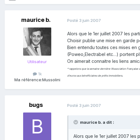
maurice b.
Posté
3 juin 2007
Alors que le 1er juillet 2007 les par
Choisir publie une mise en garde po
Bien entendu toutes ces mises en g
(Poweo,Electrabel etc…) portent pla
On aimerait connaitre les liens am
Utilisateur
* rappelons que la semaine dernière l'Association Française d
1k
.
d'euros aux bénéficiaires de prêts immobiliers
Ma référence:
Mussolini
bugs
Posté
3 juin 2007
maurice b. a dit :
Alors que le 1er juillet 2007 les