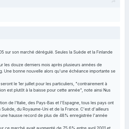
05 sur son marché dérégulé. Seules la Suède et la Finlande
s sur les douze derniers mois après plusieurs années de
ng. Une bonne nouvelle alors qu'une échéance importante se
ont le 1er juillet pour les particuliers, "contrairement à
on est plutôt à la baisse pour cette année", note ainsi Nus
tion de l'Italie, des Pays-Bas et l'Espagne, tous les pays ont
la Suède, du Royaume-Uni et de la France. C'est d'ailleurs
ès une hausse record de plus de 48% enregistrée l'année
é sur ce marché avait augmenté de 75,6% entre avril 2001 et