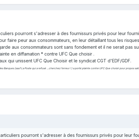
ticuliers pourront s'adresser à des fournissurs privés pour leur fourni
ur faire peur aux consommateurs, en leur détaillant tous les risques 
arde aux consommateurs sont sans fondement et il ne serait pas sur
inte en diffamation * contre UFC Que choisir .
icaux qui unissent UFC Que Choisir et le syndicat CGT d'EDF/GDF.
es Banques (sauf La Poste qui a refusé …cherchez l'erreur ! ) a porté plainte contre UFC Que choisir pour propos saliss
 particuliers pourront s'adresser à des fournissurs privés pour leur fou