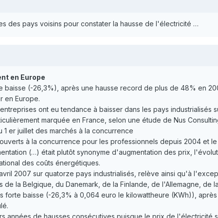
les des pays voisins pour constater la hausse de l'électricité …
sent en Europe
rte baisse (-26,3%), après une hausse record de plus de 48% en 20
r en Europe.
es entreprises ont eu tendance à baisser dans les pays industrialisé
ticulièrement marquée en France, selon une étude de Nus Consulti
u 1 er juillet des marchés à la concurrence
uverts à la concurrence pour les professionnels depuis 2004 et le ser
ntation (…) était plutôt synonyme d'augmentation des prix, l'évoluti
national des coûts énergétiques.
avril 2007 sur quatorze pays industrialisés, relève ainsi qu'à l'excep
 cas de la Belgique, du Danemark, de la Finlande, de l'Allemagne, de 
us forte baisse (-26,3% à 0,064 euro le kilowattheure (KWh)), apr
lé.
eurs années de hausses consécutives puisque le prix de l'électricit