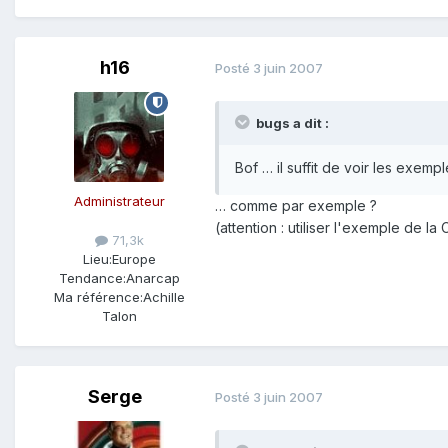
h16
Posté
3 juin 2007
bugs a dit :
Bof … il suffit de voir les exemp
Administrateur
… comme par exemple ?
(attention : utiliser l'exemple de l
71,3k
Lieu:
Europe
Tendance:
Anarcap
Ma référence:
Achille
Talon
Serge
Posté
3 juin 2007