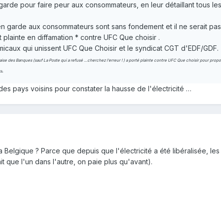
arde pour faire peur aux consommateurs, en leur détaillant tous les r
n garde aux consommateurs sont sans fondement et il ne serait pas 
plainte en diffamation * contre UFC Que choisir .
 amicaux qui unissent UFC Que Choisir et le syndicat CGT d'EDF/GDF.
ise des Banques (sauf La Poste qui a refusé …cherchez l'erreur ! ) a porté plainte contre UFC Que choisir pour propos 
.
rs
 des pays voisins pour constater la hausse de l'électricité …
elgique ? Parce que depuis que l'électricité a été libéralisée, les
t que l'un dans l'autre, on paie plus qu'avant).