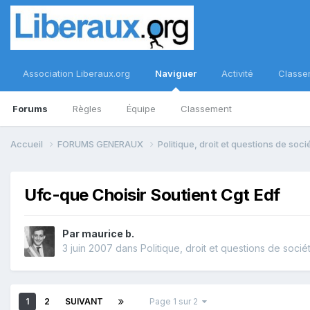
Association Liberaux.org
Naviguer
Activité
Classe
Forums
Règles
Équipe
Classement
Accueil
FORUMS GENERAUX
Politique, droit et questions de soc
Ufc-que Choisir Soutient Cgt Edf
Par
maurice b.
3 juin 2007
dans
Politique, droit et questions de socié
1
2
SUIVANT
Page 1 sur 2