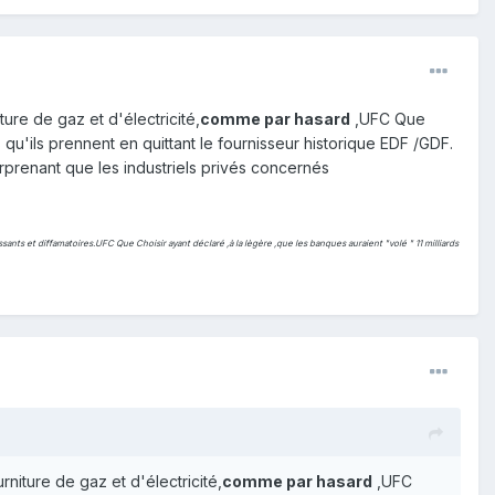
ture de gaz et d'électricité,
comme par hasard
,UFC Que
qu'ils prennent en quittant le fournisseur historique EDF /GDF.
prenant que les industriels privés concernés
ants et diffamatoires.UFC Que Choisir ayant déclaré ,à la lègère ,que les banques auraient "volé " 11 milliards
rniture de gaz et d'électricité,
comme par hasard
,UFC