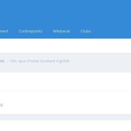
ment
Contrepoints
Wikiberal
Clubs
iété
Ufc-que Choisir Soutient Cgt Edf
té