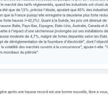
r le marché des tarifs réglementés, quand les industriels ont choisi d
'a été que de 1,5%, précise l'étude, ajoutant que 85% des industrie
on que la France puisqu'elle enregistre la deuxième plus forte rédu
lus forte hausse (+42,2%). Quant à la Suède, les prix ont diminué 
hausse (Italie, Pays-Bas, Espagne, Etats-Unis, Australie, Canada et A
tie à l'impact d'une sécheresse prolongée sur ses installations de g
 hausse modeste de 4,7%, malgré de fortes disparités selon les Etats
t de déréglementation de la fourniture d'électricité", dont l'objectif 
 la volatilité des marchés ouverts à la concurrence", ajoute-t-elle
rs mondiaux du pétrole".
gère après une hausse record est une bonne nouvelle, libre a vous, 