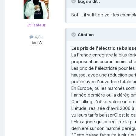
bugs a dit :
Bof … il suffit de voir les exemp
Utilisateur
Citation
4,8k
Lieu:
W
Les prix de l'électricité bais
La France enregistre la plus fo
proposent un courant moins che
Les prix de l'électricité pour l
hausse, avec une réduction par
profile avec l'ouverture totale a
En Europe, où les marchés sont o
l'année dernière où la dérégleme
Consulting, l'observatoire inter
L'étude, réalisée d'avril 2006 à 
vu leurs tarifs baisser.C'est le
l'Hexagone qui enregistre la pl
dernière sur son marché dérégu
"Cette baisse fait suite à plusi