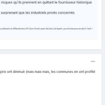
isques qu'ils prennent en quittant le fournisseur historique
surprenant que les industriels privés concernés
salissants et diffamatoires.UFC Que Choisir ayant déclaré ,à la lègère ,que les banques auraient "volé "
 prix ont diminué (mais mais mais, les communes en ont profité