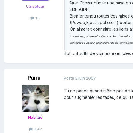
Que Choisir publie une mise en g
Utilisateur
EDF /GDF.
Bien entendu toutes ces mises e
116
(Poweo,Electrabel etc…) portent 
On aimerait connaitre les liens
* rappelons que la semaine dernière l'Association França
11 milliards d'euros aux bénéficiaires de prêts immobilie
Bof … il suffit de voir les exemples
Punu
Posté
3 juin 2007
Tu ne parles quand même pas de la B
pour augmenter les taxes, ce qui fai
Habitué
8,4k