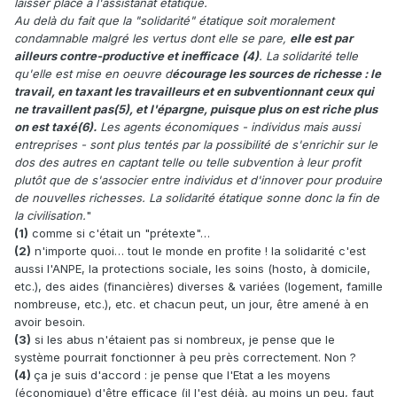
laisser place à l'assistanat étatique.
Au delà du fait que la "solidarité" étatique soit moralement
condamnable malgré les vertus dont elle se pare,
elle est par
ailleurs contre-productive et inefficace
(4)
. La solidarité telle
qu'elle est mise en oeuvre d
écourage les sources de richesse : le
travail, en taxant les travailleurs et en subventionnant ceux qui
ne travaillent pas(5), et l'épargne, puisque plus on est riche plus
on est taxé
(6)
.
Les agents économiques - individus mais aussi
entreprises - sont plus tentés par la possibilité de s'enrichir sur le
dos des autres en captant telle ou telle subvention à leur profit
plutôt que de s'associer entre individus et d'innover pour produire
de nouvelles richesses. La solidarité étatique sonne donc la fin de
la civilisation.
"
(1)
comme si c'était un "prétexte"…
(2)
n'importe quoi… tout le monde en profite ! la solidarité c'est
aussi l'ANPE, la protections sociale, les soins (hosto, à domicile,
etc.), des aides (financières) diverses & variées (logement, famille
nombreuse, etc.), etc. et chacun peut, un jour, être amené à en
avoir besoin.
(3)
si les abus n'étaient pas si nombreux, je pense que le
système pourrait fonctionner à peu près correctement. Non ?
(4)
ça je suis d'accord : je pense que l'Etat a les moyens
(économique) d'être efficace (il l'est déjà, au moins un peu, faut