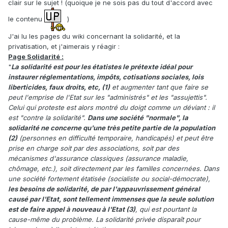
clair sur le sujet ! (quoique je ne sois pas du tout d'accord avec
le contenu
)
J'ai lu les pages du wiki concernant la solidarité, et la
privatisation, et j'aimerais y réagir :
Page Solidarité :
"
La solidarité est pour les étatistes le prétexte idéal pour
instaurer réglementations, impôts, cotisations sociales, lois
liberticides, faux droits, etc, (1)
et augmenter tant que faire se
peut l'emprise de l'Etat sur les "administrés" et les "assujettis".
Celui qui proteste est alors montré du doigt comme un déviant : il
est "contre la solidarité".
Dans une société "normale", la
solidarité ne concerne qu'une très petite partie de la population
(2)
(personnes en difficulté temporaire, handicapés) et peut être
prise en charge soit par des associations, soit par des
mécanismes d'assurance classiques (assurance maladie,
chômage, etc.), soit directement par les familles concernées. Dans
une société fortement étatisée (socialiste ou social-démocrate),
les besoins de solidarité, de par l'appauvrissement général
causé par l'Etat, sont tellement immenses que la seule solution
est de faire appel à nouveau à l'Etat
(3)
, qui est pourtant la
cause-même du problème. La solidarité privée disparaît pour