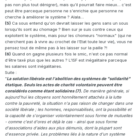
pas non plus tout dénigrer), mais qu'il pourrait faire mieux… c'est
peut être parceque personne ne s'enrichie que personne ne
cherche à améliorer le système ? Alala…
(5)
Ca sous entend qu'on devrait laisser les gens sans un sous
lorsqu'ils sont au chomage ? Bien sur je suis contre ceux qui
exploitent le système, mais pour les chomeurs "normaux" (qui ne
cherchent pas à vivre au crochet de l'Etat toute leur vie), vous ne
pensez tout de même pas à les laisser sur la paille ?!
(6)
Quand on gagne plusieurs fois le smic, n'est ce pas normal
d'être taxé plus que les autres ? L'ISF est inégalitaire parceque
les salaires sont inégalitaires.
Suite :
"
La solution libérale est l'abolition des systèmes de "solidarité"
étatique. Seuls les actes de charité volontaire peuvent être
considérés comme étant solidaires (7).
De manière générale, si
aujourd'hui les citoyens sont honnêtement attachés à la lutte
contre la pauvreté, la situation n'a pas raison de changer dans une
société libérale ; les hommes, responsabilisés, ont la possibilité et
la capacité de s'organiser volontairement sous forme de mutuelles
- comme c'est d'ores et déjà le cas - ainsi que sous forme
d'associations d'aides aux plus démunis, dont la plupart sont
d'essence privée. Les problèmes liés à la nature d'un système