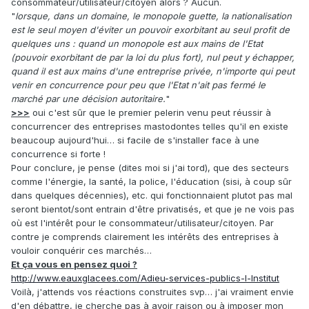
consommateur/utilisateur/citoyen alors ? Aucun.
"
lorsque, dans un domaine, le monopole guette, la nationalisation
est le seul moyen d'éviter un pouvoir exorbitant au seul profit de
quelques uns : quand un monopole est aux mains de l'Etat
(pouvoir exorbitant de par la loi du plus fort), nul peut y échapper,
quand il est aux mains d'une entreprise privée, n'importe qui peut
venir en concurrence pour peu que l'Etat n'ait pas fermé le
marché par une décision autoritaire.
"
>>>
oui c'est sûr que le premier pelerin venu peut réussir à
concurrencer des entreprises mastodontes telles qu'il en existe
beaucoup aujourd'hui… si facile de s'installer face à une
concurrence si forte !
Pour conclure, je pense (dites moi si j'ai tord), que des secteurs
comme l'énergie, la santé, la police, l'éducation (sisi, à coup sûr
dans quelques décennies), etc. qui fonctionnaient plutot pas mal
seront bientot/sont entrain d'être privatisés, et que je ne vois pas
où est l'intérêt pour le consommateur/utilisateur/citoyen. Par
contre je comprends clairement les intérêts des entreprises à
vouloir conquérir ces marchés…
Et ça vous en pensez quoi ?
http://www.eauxglacees.com/Adieu-services-publics-l-Institut
Voilà, j'attends vos réactions construites svp… j'ai vraiment envie
d'en débattre, je cherche pas à avoir raison ou à imposer mon