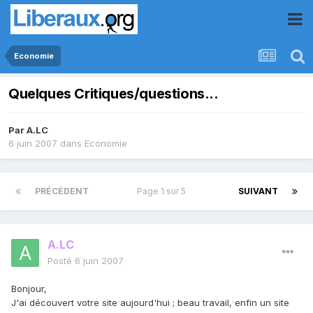
Economie
Quelques Critiques/questions...
Par
A.LC
6 juin 2007
dans
Economie
PRÉCÉDENT
Page 1 sur 5
SUIVANT
A.LC
Posté
6 juin 2007
Bonjour,
J'ai découvert votre site aujourd'hui ; beau travail, enfin un site