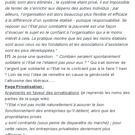
public sont alors éliminés ; le système étant privé, il est impossible
de tenter de s'enrichir aux dépens des autres individus ; par
ailleurs, l'organisation est alors beaucoup plus flexible et efficace
à la différence d'un système étatisé - puisque responsabilisé. Se
reposer sur l'Etat pour combattre la pauvreté est une façon
d'évacuer le sujet en le confiant à l'organisation qui a le moins
intérêt à cela. La pratique montre que les pays les moins étatisés
sont aussi ceux où les fondations et les associations d'assistance
sont les plus développées.
"
(7)
Je pose une question : "
Combien seraient spontanément
solidaire si l'Etat ne l'étaient pas pour eux ?
" Qui irait donner de
l'argent par solidarité si l'Etat ne le contraint pas à le faire ? hein
? Loin de moi l'idée de remettre en cause la générosité et
l'altruisme des libéraux……
Page Privatisation :
Arguments en faveur des privatisations
(je reprends les noms des
parties de la page wiki)
"
l'Etat n'est pas incité naturellement à assurer le bon
fonctionnement des entreprises qu'il détient, alors que les
propriétaires privés
y sont contraints (sous peine de disparaître du marché) ; pour
cette raison, les entreprises privatisées deviennent plus
efficaces.
"