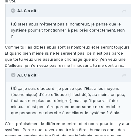
le vol.
A.LC a dit :
(3)
si les abus n'étaient pas si nombreux, je pense que le
système pourrait fonctionner à peu près correctement. Non
?
Comme tu l'as dit: les abus sont si nombreux et le seront toujours.
Et quand bien même ils ne le seraient pas, ce n'est pas parce
que toi tu veux une assurance chomage que moi j'en veux une.
D'ailleurs, je n'en veux pas. En me l'imposant, tu me contrains.
A.LC a dit :
(4)
ça je suis d'accord : je pense que l'Etat a les moyens
(économique) d'être efficace (il l'est déjà, au moins un peu,
faut pas non plus tout dénigrer), mais qu'il pourrait faire
mieux… c'est peut être parceque personne ne s'enrichie
que personne ne cherche à améliorer le système ? Alala…
C'est précisément la différence entre toi et nous: pour toi il y a un
système. Parce que tu veux mettre les êtres humains dans des
cases au service de ton Etat, de ton idéologie, parce que les