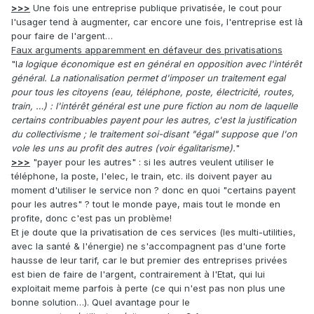
>>>
Une fois une entreprise publique privatisée, le cout pour
l'usager tend à augmenter, car encore une fois, l'entreprise est là
pour faire de l'argent…
Faux arguments apparemment en défaveur des privatisations
"l
a logique économique est en général en opposition avec l'intérêt
général. La nationalisation permet d'imposer un traitement egal
pour tous les citoyens (eau, téléphone, poste, électricité, routes,
train, …) : l'intérêt général est une pure fiction au nom de laquelle
certains contribuables payent pour les autres, c'est la justification
du collectivisme ; le traitement soi-disant "égal" suppose que l'on
vole les uns au profit des autres (voir égalitarisme).
"
>>>
"payer pour les autres" : si les autres veulent utiliser le
téléphone, la poste, l'elec, le train, etc. ils doivent payer au
moment d'utiliser le service non ? donc en quoi "certains payent
pour les autres" ? tout le monde paye, mais tout le monde en
profite, donc c'est pas un problème!
Et je doute que la privatisation de ces services (les multi-utilities,
avec la santé & l'énergie) ne s'accompagnent pas d'une forte
hausse de leur tarif, car le but premier des entreprises privées
est bien de faire de l'argent, contrairement à l'Etat, qui lui
exploitait meme parfois à perte (ce qui n'est pas non plus une
bonne solution…). Quel avantage pour le