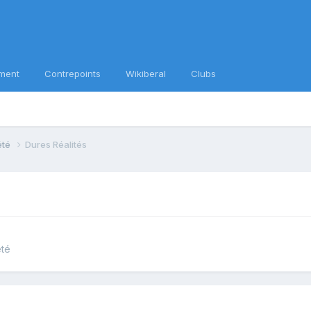
ment
Contrepoints
Wikiberal
Clubs
iété
Dures Réalités
été