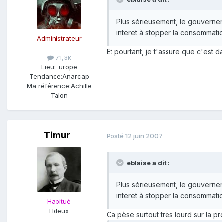
Plus sérieusement, le gouverne
interet à stopper la consommat
Administrateur
Et pourtant, je t'assure que c'est d
71,3k
Lieu:
Europe
Tendance:
Anarcap
Ma référence:
Achille
Talon
Timur
Posté
12 juin 2007
eblaise a dit :
Plus sérieusement, le gouverne
interet à stopper la consommat
Habitué
Hdeux
Ca pèse surtout très lourd sur la p