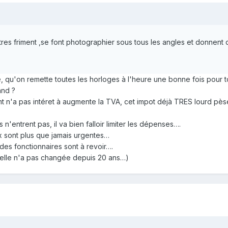
stres friment ,se font photographier sous tous les angles et donnen
, qu'on remette toutes les horloges à l'heure une bonne fois pour to
and ?
 n'a pas intéret à augmente la TVA, cet impot déjà TRES lourd pès
s n'entrent pas, il va bien falloir limiter les dépenses….
 sont plus que jamais urgentes…
 des fonctionnaires sont à revoir….
te, elle n'a pas changée depuis 20 ans…)