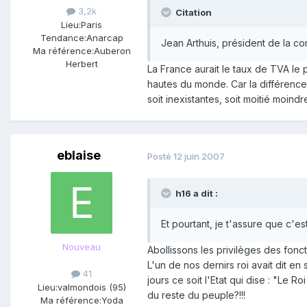
3,2k
Citation
Lieu:
Paris
Tendance:
Anarcap
Jean Arthuis, président de la c
Ma référence:
Auberon
Herbert
La France aurait le taux de TVA le 
hautes du monde. Car la différence
soit inexistantes, soit moitié moind
eblaise
Posté
12 juin 2007
h16 a dit :
Et pourtant, je t'assure que c'es
Nouveau
Abollissons les privilèges des fonct
L'un de nos dernirs roi avait dit en
41
jours ce soit l'Etat qui dise : "Le 
Lieu:
valmondois (95)
du reste du peuple?!!!
Ma référence:
Yoda