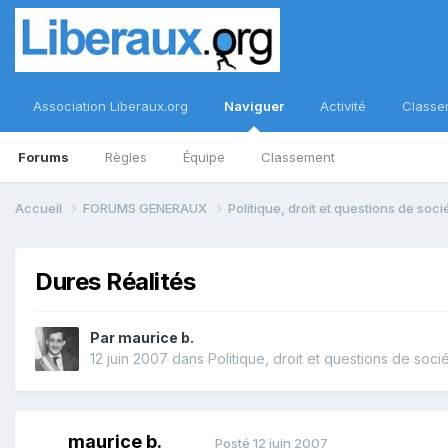
Association Liberaux.org
Naviguer
Activité
Classe
Forums
Règles
Équipe
Classement
Accueil
FORUMS GENERAUX
Politique, droit et questions de soc
Dures Réalités
Par
maurice b.
12 juin 2007
dans
Politique, droit et questions de soci
maurice b.
Posté
12 juin 2007