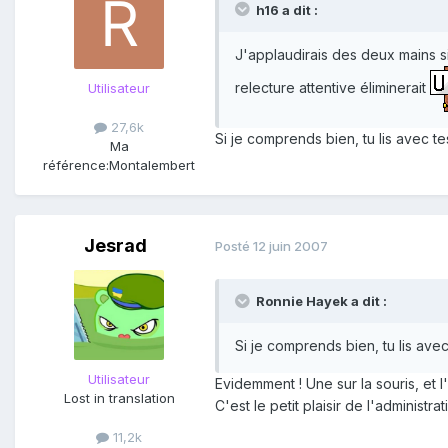
h16 a dit :
J'applaudirais des deux mains s
relecture attentive éliminerait
Utilisateur
27,6k
Si je comprends bien, tu lis avec te
Ma
référence:
Montalembert
Jesrad
Posté
12 juin 2007
Ronnie Hayek a dit :
Si je comprends bien, tu lis avec
Utilisateur
Evidemment ! Une sur la souris, et l
Lost in translation
C'est le petit plaisir de l'administr
11,2k