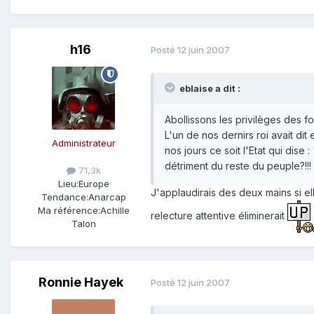
h16
Posté
12 juin 2007
eblaise a dit :
Abollissons les privilèges des fo
L'un de nos dernirs roi avait dit
Administrateur
nos jours ce soit l'Etat qui dise
détriment du reste du peuple?!!!
71,3k
Lieu:
Europe
J'applaudirais des deux mains si e
Tendance:
Anarcap
Ma référence:
Achille
relecture attentive éliminerait
Talon
Ronnie Hayek
Posté
12 juin 2007