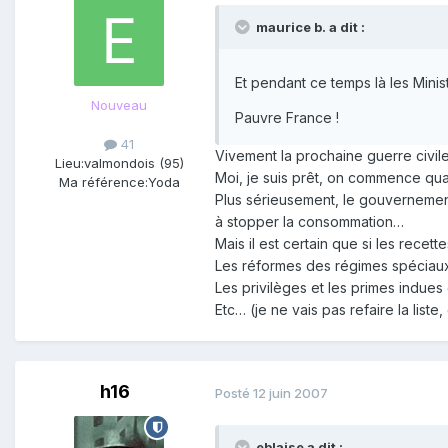
maurice b. a dit :
Et pendant ce temps là les Mini
Nouveau
Pauvre France !
41
Vivement la prochaine guerre civile
Lieu:
valmondois (95)
Moi, je suis prêt, on commence qu
Ma référence:
Yoda
Plus sérieusement, le gouvernement
à stopper la consommation…
Mais il est certain que si les recette
Les réformes des régimes spéciaux
Les privilèges et les primes indues
Etc… (je ne vais pas refaire la lis
h16
Posté
12 juin 2007
eblaise a dit :