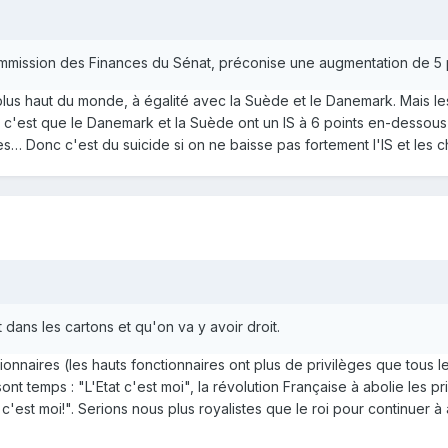
ommission des Finances du Sénat, préconise une augmentation de 5 
plus haut du monde, à égalité avec la Suède et le Danemark. Mais les 
 c'est que le Danemark et la Suède ont un IS à 6 points en-dessous
res… Donc c'est du suicide si on ne baisse pas fortement l'IS et les 
t dans les cartons et qu'on va y avoir droit.
ionnaires (les hauts fonctionnaires ont plus de privilèges que tous l
 sont temps : "L'Etat c'est moi", la révolution Française à abolie les
Roi c'est moi!". Serions nous plus royalistes que le roi pour continuer