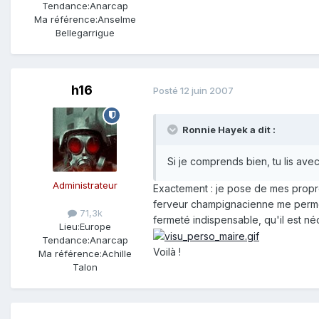
Tendance:
Anarcap
Ma référence:
Anselme
Bellegarrigue
h16
Posté
12 juin 2007
Ronnie Hayek a dit :
Si je comprends bien, tu lis avec
Administrateur
Exactement : je pose de mes propre
ferveur champignacienne me permet 
71,3k
fermeté indispensable, qu'il est néc
Lieu:
Europe
Tendance:
Anarcap
Voilà !
Ma référence:
Achille
Talon