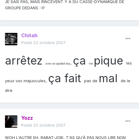
JE SAIS PAS, MAIS RINCEVENT Y A DU CASSE-DYNAMIQUE DE
GROUPE DEDANS :-P
Chitah
Posté
22 octobre 2007
arrêtez
ça
pique
,
les
avec ce capslock day
me
ça
fait
mal
yeux vos majuscules,
pas de
de le
dire.
Yozz
Posté
22 octobre 2007
WOH L'AUTRE EH, RABAT-JOIE, T'AS QU'À PAS NOUS LIRE NON