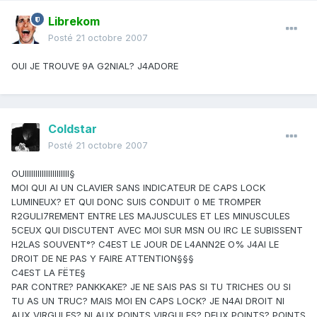
Librekom
Posté
21 octobre 2007
OUI JE TROUVE 9A G2NIAL? J4ADORE
Coldstar
Posté
21 octobre 2007
OUIIIIIIIIIIIIIIIIIIIII§
MOI QUI AI UN CLAVIER SANS INDICATEUR DE CAPS LOCK
LUMINEUX? ET QUI DONC SUIS CONDUIT 0 ME TROMPER
R2GULI7REMENT ENTRE LES MAJUSCULES ET LES MINUSCULES
5CEUX QUI DISCUTENT AVEC MOI SUR MSN OU IRC LE SUBISSENT
H2LAS SOUVENT°? C4EST LE JOUR DE L4ANN2E O% J4AI LE
DROIT DE NE PAS Y FAIRE ATTENTION§§§
C4EST LA FËTE§
PAR CONTRE? PANKKAKE? JE NE SAIS PAS SI TU TRICHES OU SI
TU AS UN TRUC? MAIS MOI EN CAPS LOCK? JE N4AI DROIT NI
AUX VIRGULES? NI AUX POINTS VIRGULES? DEUX POINTS? POINTS