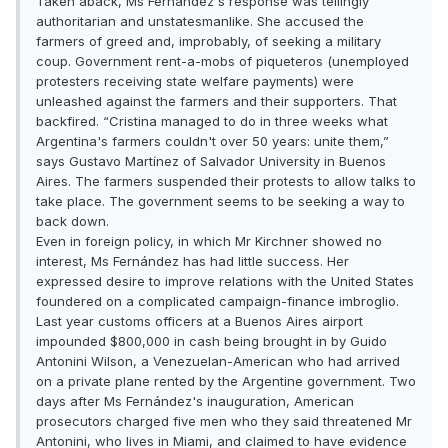
Taken aback, Ms Fernández's response was tellingly
authoritarian and unstatesmanlike. She accused the
farmers of greed and, improbably, of seeking a military
coup. Government rent-a-mobs of piqueteros (unemployed
protesters receiving state welfare payments) were
unleashed against the farmers and their supporters. That
backfired. “Cristina managed to do in three weeks what
Argentina's farmers couldn't over 50 years: unite them,”
says Gustavo Martínez of Salvador University in Buenos
Aires. The farmers suspended their protests to allow talks to
take place. The government seems to be seeking a way to
back down.
Even in foreign policy, in which Mr Kirchner showed no
interest, Ms Fernández has had little success. Her
expressed desire to improve relations with the United States
foundered on a complicated campaign-finance imbroglio.
Last year customs officers at a Buenos Aires airport
impounded $800,000 in cash being brought in by Guido
Antonini Wilson, a Venezuelan-American who had arrived
on a private plane rented by the Argentine government. Two
days after Ms Fernández's inauguration, American
prosecutors charged five men who they said threatened Mr
Antonini, who lives in Miami, and claimed to have evidence