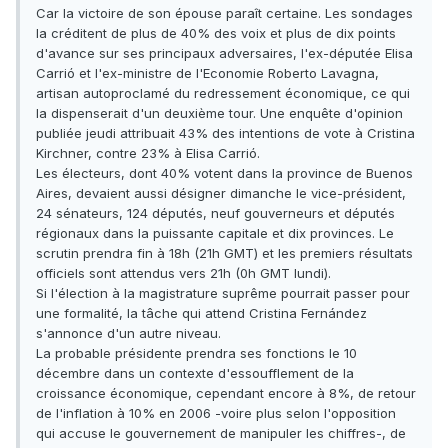
Car la victoire de son épouse paraît certaine. Les sondages
la créditent de plus de 40% des voix et plus de dix points
d'avance sur ses principaux adversaires, l'ex-députée Elisa
Carrió et l'ex-ministre de l'Economie Roberto Lavagna,
artisan autoproclamé du redressement économique, ce qui
la dispenserait d'un deuxième tour. Une enquête d'opinion
publiée jeudi attribuait 43% des intentions de vote à Cristina
Kirchner, contre 23% à Elisa Carrió.
Les électeurs, dont 40% votent dans la province de Buenos
Aires, devaient aussi désigner dimanche le vice-président,
24 sénateurs, 124 députés, neuf gouverneurs et députés
régionaux dans la puissante capitale et dix provinces. Le
scrutin prendra fin à 18h (21h GMT) et les premiers résultats
officiels sont attendus vers 21h (0h GMT lundi).
Si l'élection à la magistrature suprême pourrait passer pour
une formalité, la tâche qui attend Cristina Fernández
s'annonce d'un autre niveau.
La probable présidente prendra ses fonctions le 10
décembre dans un contexte d'essoufflement de la
croissance économique, cependant encore à 8%, de retour
de l'inflation à 10% en 2006 -voire plus selon l'opposition
qui accuse le gouvernement de manipuler les chiffres-, de