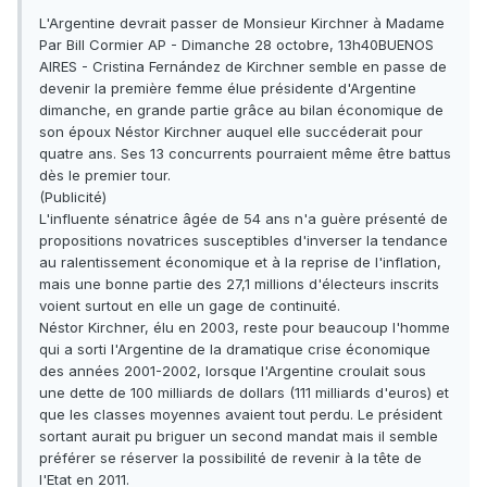
L'Argentine devrait passer de Monsieur Kirchner à Madame
Par Bill Cormier AP - Dimanche 28 octobre, 13h40BUENOS
AIRES - Cristina Fernández de Kirchner semble en passe de
devenir la première femme élue présidente d'Argentine
dimanche, en grande partie grâce au bilan économique de
son époux Néstor Kirchner auquel elle succéderait pour
quatre ans. Ses 13 concurrents pourraient même être battus
dès le premier tour.
(Publicité)
L'influente sénatrice âgée de 54 ans n'a guère présenté de
propositions novatrices susceptibles d'inverser la tendance
au ralentissement économique et à la reprise de l'inflation,
mais une bonne partie des 27,1 millions d'électeurs inscrits
voient surtout en elle un gage de continuité.
Néstor Kirchner, élu en 2003, reste pour beaucoup l'homme
qui a sorti l'Argentine de la dramatique crise économique
des années 2001-2002, lorsque l'Argentine croulait sous
une dette de 100 milliards de dollars (111 milliards d'euros) et
que les classes moyennes avaient tout perdu. Le président
sortant aurait pu briguer un second mandat mais il semble
préférer se réserver la possibilité de revenir à la tête de
l'Etat en 2011.