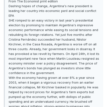
From The Economist print edition
Dashing hopes of change, Argentina's new president is
leading her country into economic peril and social conflict
EPA
SHE romped to an easy victory in last year's presidential
election by promising to maintain Argentina's impressive
economic performance while easing its social tensions and
rebuilding its foreign relations. Yet just five months after
Cristina Fernández succeeded her husband, Néstor
Kirchner, in the Casa Rosada, Argentina is worse off on all
three counts. Already, her government looks in disarray. It
has provoked a tax revolt by farmers. On April 24th, it lost its
most important new face when Martín Lousteau resigned as
economy minister over a policy disagreement. The price of
Argentina's bonds has plunged as investors show little
confidence in the government.
With the economy having grown at over 8% a year since
2003, when it began a vigorous recovery from an earlier
financial collapse, Mr Kirchner basked in popularity. He was
helped by record prices for Argentina's farm exports but
pumped up the economy further, with dollops of public
spending and an undervalued currency. He brushed off
worries about inflation, strong-arming businesses into