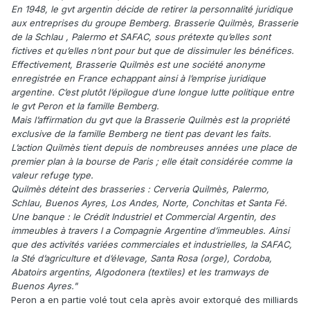
En 1948, le gvt argentin décide de retirer la personnalité juridique
aux entreprises du groupe Bemberg. Brasserie Quilmès, Brasserie
de la Schlau , Palermo et SAFAC, sous prétexte qu’elles sont
fictives et qu’elles n’ont pour but que de dissimuler les bénéfices.
Effectivement, Brasserie Quilmès est une société anonyme
enregistrée en France echappant ainsi à l’emprise juridique
argentine. C’est plutôt l’épilogue d’une longue lutte politique entre
le gvt Peron et la famille Bemberg.
Mais l’affirmation du gvt que la Brasserie Quilmès est la propriété
exclusive de la famille Bemberg ne tient pas devant les faits.
L’action Quilmès tient depuis de nombreuses années une place de
premier plan à la bourse de Paris ; elle était considérée comme la
valeur refuge type.
Quilmès déteint des brasseries : Cerveria Quilmès, Palermo,
Schlau, Buenos Ayres, Los Andes, Norte, Conchitas et Santa Fé.
Une banque : le Crédit Industriel et Commercial Argentin, des
immeubles à travers l a Compagnie Argentine d’immeubles. Ainsi
que des activités variées commerciales et industrielles, la SAFAC,
la Sté d’agriculture et d’élevage, Santa Rosa (orge), Cordoba,
Abatoirs argentins, Algodonera (textiles) et les tramways de
Buenos Ayres."
Peron a en partie volé tout cela après avoir extorqué des milliards