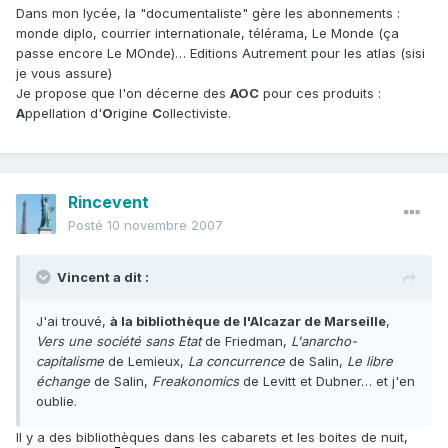
Dans mon lycée, la "documentaliste" gère les abonnements :
monde diplo, courrier internationale, télérama, Le Monde (ça
passe encore Le MOnde)… Editions Autrement pour les atlas (sisi
je vous assure)
Je propose que l'on décerne des
AOC
pour ces produits :
A
ppellation d'
O
rigine
C
ollectiviste.
Rincevent
Posté
10 novembre 2007
Vincent a dit :
J'ai trouvé,
à la bibliothèque de l'Alcazar de Marseille
,
Vers une société sans Etat
de Friedman,
L'anarcho-
capitalisme
de Lemieux,
La concurrence
de Salin,
Le libre
échange
de Salin,
Freakonomics
de Levitt et Dubner… et j'en
oublie.
Il y a des bibliothèques dans les cabarets et les boites de nuit,