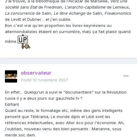
J'ai trouvé, à la bibliothèque de l'Alcazar de Marseille,
Vers une
société sans Etat
de Friedman,
L'anarcho-capitalisme
de Lemieux,
La concurrence
de Salin,
Le libre échange
de Salin,
Freakonomics
de Levitt et Dubner… et j'en oublie.
Bon c'est vrai qu'en proportion les livres keynésiens ou
altermondialistes étaient en surnombre, mais ça fait plaisir quand
même
observateur
Posté
10 novembre 2007
En effet… Quelqu'un a suivi le "documentaire" sur la Révolution
russe il y a deux jours sur gauchiste tv ?
Edifiant
Quant au reste, le formatage etc, même des gens intelligents
pensent que Télérama, Le monde diplo et Libé sont les
références intelectuelles, avec Alter éco pour l'économie. Ah,
j'oubliais, nouveau venu des bien pensants : Marianne, sous
merde soc dem.