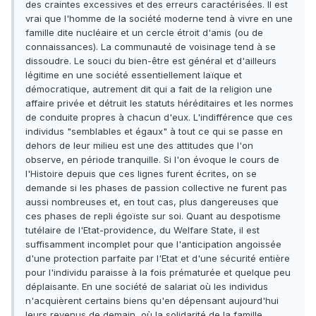
des craintes excessives et des erreurs caractérisées. Il est
vrai que l'homme de la société moderne tend à vivre en une
famille dite nucléaire et un cercle étroit d'amis (ou de
connaissances). La communauté de voisinage tend à se
dissoudre. Le souci du bien-être est général et d'ailleurs
légitime en une société essentiellement laïque et
démocratique, autrement dit qui a fait de la religion une
affaire privée et détruit les statuts héréditaires et les normes
de conduite propres à chacun d'eux. L'indifférence que ces
individus "semblables et égaux" à tout ce qui se passe en
dehors de leur milieu est une des attitudes que l'on
observe, en période tranquille. Si l'on évoque le cours de
l'Histoire depuis que ces lignes furent écrites, on se
demande si les phases de passion collective ne furent pas
aussi nombreuses et, en tout cas, plus dangereuses que
ces phases de repli égoïste sur soi. Quant au despotisme
tutélaire de l'Etat-providence, du Welfare State, il est
suffisamment incomplet pour que l'anticipation angoissée
d'une protection parfaite par l'Etat et d'une sécurité entière
pour l'individu paraisse à la fois prématurée et quelque peu
déplaisante. En une société de salariat où les individus
n'acquièrent certains biens qu'en dépensant aujourd'hui
leurs revenus de demain, où la solidarité de la famille