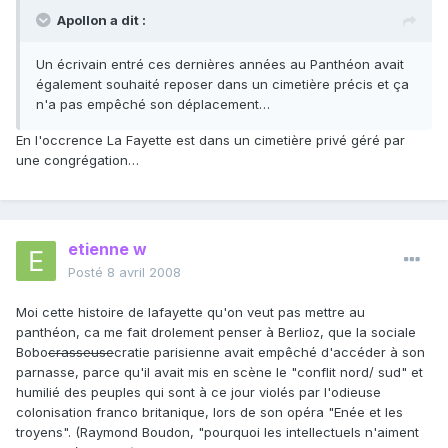
Apollon a dit :
Un écrivain entré ces dernières années au Panthéon avait
également souhaité reposer dans un cimetière précis et ça
n'a pas empêché son déplacement…
En l'occrence La Fayette est dans un cimetière privé géré par
une congrégation…
etienne w
Posté
8 avril 2008
Moi cette histoire de lafayette qu'on veut pas mettre au
panthéon, ca me fait drolement penser à Berlioz, que la sociale
Bobo
crasseuse
cratie parisienne avait empêché d'accéder à son
parnasse, parce qu'il avait mis en scène le "conflit nord/ sud" et
humilié des peuples qui sont à ce jour violés par l'odieuse
colonisation franco britanique, lors de son opéra "Enée et les
troyens". (Raymond Boudon, "pourquoi les intellectuels n'aiment