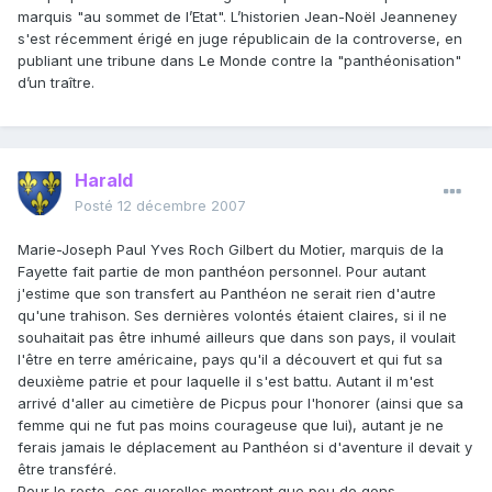
marquis "au sommet de l’Etat". L’historien Jean-Noël Jeanneney
s'est récemment érigé en juge républicain de la controverse, en
publiant une tribune dans Le Monde contre la "panthéonisation"
d’un traître.
Harald
Posté
12 décembre 2007
Marie-Joseph Paul Yves Roch Gilbert du Motier, marquis de la
Fayette fait partie de mon panthéon personnel. Pour autant
j'estime que son transfert au Panthéon ne serait rien d'autre
qu'une trahison. Ses dernières volontés étaient claires, si il ne
souhaitait pas être inhumé ailleurs que dans son pays, il voulait
l'être en terre américaine, pays qu'il a découvert et qui fut sa
deuxième patrie et pour laquelle il s'est battu. Autant il m'est
arrivé d'aller au cimetière de Picpus pour l'honorer (ainsi que sa
femme qui ne fut pas moins courageuse que lui), autant je ne
ferais jamais le déplacement au Panthéon si d'aventure il devait y
être transféré.
Pour le reste, ces querelles montrent que peu de gens