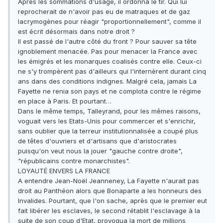
Après les sommations d'usage, il ordonna le tir. Qui lui
reprocherait de n'avoir pas eu de matraques et de gaz
lacrymogènes pour réagir "proportionnellement", comme il
est écrit désormais dans notre droit ?
Il est passé de l'autre côté du front ? Pour sauver sa tête
ignoblement menacée. Pas pour menacer la France avec
les émigrés et les monarques coalisés contre elle. Ceux-ci
ne s'y trompèrent pas d'ailleurs qui l'internèrent durant cinq
ans dans des conditions indignes. Malgré cela, jamais La
Fayette ne renia son pays et ne complota contre le régime
en place à Paris. Et pourtant…
Dans le même temps, Talleyrand, pour les mêmes raisons,
voguait vers les Etats-Unis pour commercer et s'enrichir,
sans oublier que la terreur institutionnalisée a coupé plus
de têtes d'ouvriers et d'artisans que d'aristocrates
puisqu'on veut nous la jouer "gauche contre droite",
"républicains contre monarchistes".
LOYAUTÉ ENVERS LA FRANCE
A entendre Jean-Noël Jeanneney, La Fayette n'aurait pas
droit au Panthéon alors que Bonaparte a les honneurs des
Invalides. Pourtant, que l'on sache, après que le premier eut
fait libérer les esclaves, le second rétablit l'esclavage à la
suite de son coup d'Etat, provoqua la mort de millions