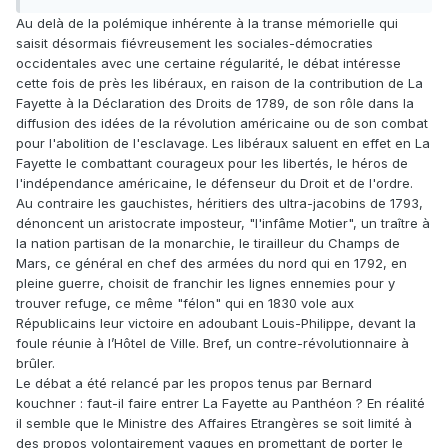
Au delà de la polémique inhérente à la transe mémorielle qui
saisit désormais fiévreusement les sociales-démocraties
occidentales avec une certaine régularité, le débat intéresse
cette fois de près les libéraux, en raison de la contribution de La
Fayette à la Déclaration des Droits de 1789, de son rôle dans la
diffusion des idées de la révolution américaine ou de son combat
pour l'abolition de l'esclavage. Les libéraux saluent en effet en La
Fayette le combattant courageux pour les libertés, le héros de
l'indépendance américaine, le défenseur du Droit et de l'ordre.
Au contraire les gauchistes, héritiers des ultra-jacobins de 1793,
dénoncent un aristocrate imposteur, "l'infâme Motier", un traître à
la nation partisan de la monarchie, le tirailleur du Champs de
Mars, ce général en chef des armées du nord qui en 1792, en
pleine guerre, choisit de franchir les lignes ennemies pour y
trouver refuge, ce même "félon" qui en 1830 vole aux
Républicains leur victoire en adoubant Louis-Philippe, devant la
foule réunie à l’Hôtel de Ville. Bref, un contre-révolutionnaire à
brûler.
Le débat a été relancé par les propos tenus par Bernard
kouchner : faut-il faire entrer La Fayette au Panthéon ? En réalité
il semble que le Ministre des Affaires Etrangères se soit limité à
des propos volontairement vagues en promettant de porter le