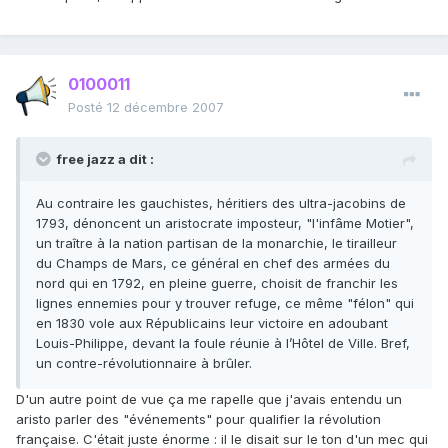
0100011
Posté
12 décembre 2007
free jazz a dit :
Au contraire les gauchistes, héritiers des ultra-jacobins de
1793, dénoncent un aristocrate imposteur, "l'infâme Motier",
un traître à la nation partisan de la monarchie, le tirailleur
du Champs de Mars, ce général en chef des armées du
nord qui en 1792, en pleine guerre, choisit de franchir les
lignes ennemies pour y trouver refuge, ce même "félon" qui
en 1830 vole aux Républicains leur victoire en adoubant
Louis-Philippe, devant la foule réunie à l’Hôtel de Ville. Bref,
un contre-révolutionnaire à brûler.
D'un autre point de vue ça me rapelle que j'avais entendu un
aristo parler des "événements" pour qualifier la révolution
française. C'était juste énorme : il le disait sur le ton d'un mec qui