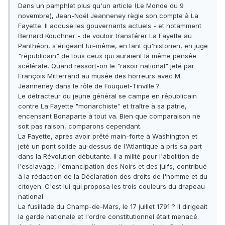
Dans un pamphlet plus qu'un article (Le Monde du 9
novembre), Jean-Noël Jeanneney règle son compte à La
Fayette. Il accuse les gouvernants actuels - et notamment
Bernard Kouchner - de vouloir transférer La Fayette au
Panthéon, s'érigeant lui-même, en tant qu'historien, en juge
"républicain" de tous ceux qui auraient la même pensée
scélérate. Quand ressort-on le "rasoir national" jeté par
François Mitterrand au musée des horreurs avec M.
Jeanneney dans le rôle de Fouquet-Tinville ?
Le détracteur du jeune général se campe en républicain
contre La Fayette "monarchiste" et traître à sa patrie,
encensant Bonaparte à tout va. Bien que comparaison ne
soit pas raison, comparons cependant.
La Fayette, après avoir prêté main-forte à Washington et
jeté un pont solide au-dessus de l'Atlantique a pris sa part
dans la Révolution débutante. Il a milité pour l'abolition de
l'esclavage, l'émancipation des Noirs et des juifs, contribué
à la rédaction de la Déclaration des droits de l'homme et du
citoyen. C'est lui qui proposa les trois couleurs du drapeau
national.
La fusillade du Champ-de-Mars, le 17 juillet 1791 ? Il dirigeait
la garde nationale et l'ordre constitutionnel était menacé.