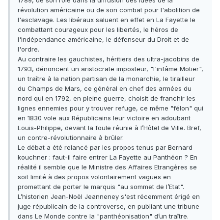
1789, de son rôle dans la diffusion des idées de la
révolution américaine ou de son combat pour l'abolition de
l'esclavage. Les libéraux saluent en effet en La Fayette le
combattant courageux pour les libertés, le héros de
l'indépendance américaine, le défenseur du Droit et de
l'ordre.
Au contraire les gauchistes, héritiers des ultra-jacobins de
1793, dénoncent un aristocrate imposteur, "l'infâme Motier",
un traître à la nation partisan de la monarchie, le tirailleur
du Champs de Mars, ce général en chef des armées du
nord qui en 1792, en pleine guerre, choisit de franchir les
lignes ennemies pour y trouver refuge, ce même "félon" qui
en 1830 vole aux Républicains leur victoire en adoubant
Louis-Philippe, devant la foule réunie à l’Hôtel de Ville. Bref,
un contre-révolutionnaire à brûler.
Le débat a été relancé par les propos tenus par Bernard
kouchner : faut-il faire entrer La Fayette au Panthéon ? En
réalité il semble que le Ministre des Affaires Etrangères se
soit limité à des propos volontairement vagues en
promettant de porter le marquis "au sommet de l’Etat".
L’historien Jean-Noël Jeanneney s'est récemment érigé en
juge républicain de la controverse, en publiant une tribune
dans Le Monde contre la "panthéonisation" d’un traître.