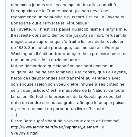
d'hommes jeunes sur les champs de bataille, aboutit à
l'occupation de la France avant que son neveu ne
recommence un demi-siècle plus tard. Est-ce La Fayette ou
Bonaparte qui a renversé la République ?
La Fayette, lui, n'est pas passé du jacobinisme à la tyrannie.
Il est resté constant, démocrate jusqu'à sa mort, refusant la
magistrature suprême qui s'offrait à lui lors de la révolution
de 1830. Sans doute parce que, comme son ami George
Washington, il était un franc-maçon de la première heure et
non un ouvrier de la onzième heure.
Nul ne demandera que Napoléon soit sorti comme un
vulgaire Staline de son tombeau. Par contre, que La Fayette,
héros des deux Mondes soit transféré au Panthéon avec
son épouse (selon son voeu d'être inhumé à ses côtés) ne
serait que justice. C'est le mausolée de la Nation ; de toute
la nation. Surtout si le président de la République décidait
enfin de rendre son accès gratuit afin que le peuple puisse
s'y rendre comme on parcourt un livre d'Histoire.
(…)
Pierre Bercis (président de Nouveaux droits de l'homme)
http://www.lemonde.fr/web/imprimer_element…0-
978809,0.html