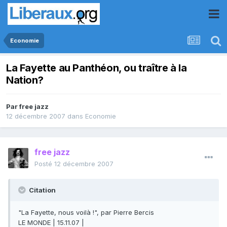
Economie
La Fayette au Panthéon, ou traître à la
Nation?
Par
free jazz
12 décembre 2007
dans
Economie
free jazz
Posté
12 décembre 2007
Citation
"La Fayette, nous voilà !", par Pierre Bercis
LE MONDE | 15.11.07 |