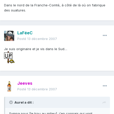
Dans le nord de la Franche-Comté, à côté de là où on fabrique
des ouatures.
LaFéeC
Posté
13 décembre 2007
Je suis originaire et je vis dans le Sud…
Jeeves
Posté
13 décembre 2007
Aurel a dit :
Sympa pour [le trou au milieu], j'en connais qui vont