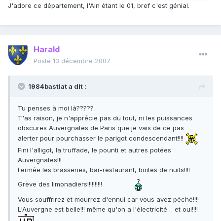
J'adore ce département, l'Ain étant le 01, bref c'est génial.
Harald
Posté
13 décembre 2007
1984bastiat a dit :
Tu penses à moi là?????
T'as raison, je n'apprécie pas du tout, ni les puissances
obscures Auvergnates de Paris que je vais de ce pas
alerter pour pourchasser le parigot condescendant!!!!
Fini l'alligot, la truffade, le pounti et autres potées
Auvergnates!!!
Fermée les brasseries, bar-restaurant, boites de nuits!!!!
Grève des limonadiers!!!!!!!!!!
Vous souffrirez et mourrez d'ennui car vous avez péché!!!!
L'Auvergne est belle!!! même qu'on a l'électricité… et oui!!!!