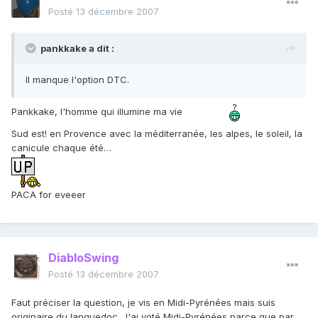
Posté
13 décembre 2007
pankkake a dit :
Il manque l'option DTC.
Pankkake, l'homme qui illumine ma vie
Sud est! en Provence avec la méditerranée, les alpes, le soleil, la
canicule chaque été…
PACA for eveeer
DiabloSwing
Posté
13 décembre 2007
Faut préciser la question, je vis en Midi-Pyrénées mais suis
originaire du languedoc. J'ai voté Midi-Pyrénées parce que par