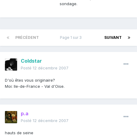
sondage.
PRÉCÉDENT
Page 1 sur 3
SUIVANT
Coldstar
Posté
12 décembre 2007
D'où êtes vous originaire?
Moi: Ile-de-France - Val d'Oise.
p.a
Posté
12 décembre 2007
hauts de seine