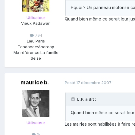
Pquoi ? Un panneau motorisé ça f
Utilisateur
Quand bien même ce serait leur just
Vieux Padawan
794
Lieu:
Paris
Tendance:
Anarcap
Ma référence:
La famille
Seize
maurice b.
Posté
17 décembre 2007
L.F. a dit :
Quand bien même ce serait leur j
Utilisateur
Les mairies sont habilitées à faire
1k