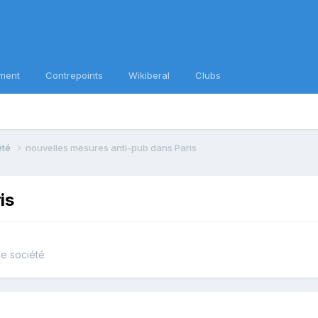
ment
Contrepoints
Wikiberal
Clubs
iété
nouvelles mesures anti-pub dans Paris
is
de société