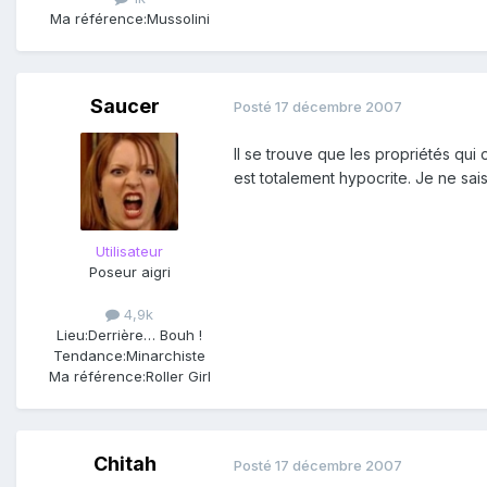
Ma référence:
Mussolini
Saucer
Posté
17 décembre 2007
Il se trouve que les propriétés qui 
est totalement hypocrite. Je ne sa
Utilisateur
Poseur aigri
4,9k
Lieu:
Derrière… Bouh !
Tendance:
Minarchiste
Ma référence:
Roller Girl
Chitah
Posté
17 décembre 2007