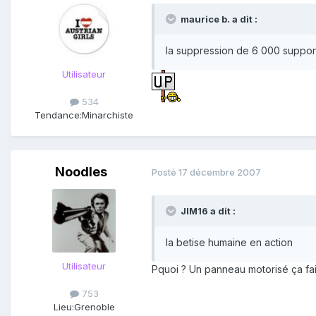
maurice b. a dit :
la suppression de 6 000 supports
Utilisateur
534
Tendance:
Minarchiste
Noodles
Posté
17 décembre 2007
JIM16 a dit :
la betise humaine en action
Utilisateur
Pquoi ? Un panneau motorisé ça fait
753
Lieu:
Grenoble