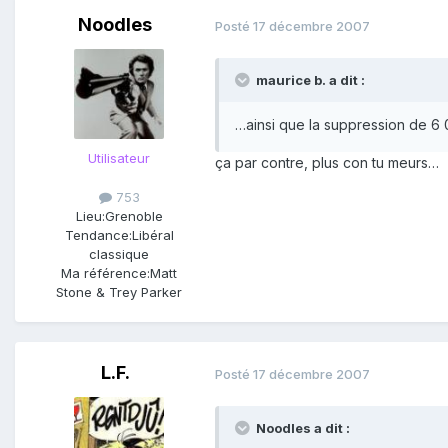
Noodles
Posté
17 décembre 2007
maurice b. a dit :
…ainsi que la suppression de 6 0
Utilisateur
ça par contre, plus con tu meurs…
753
Lieu:
Grenoble
Tendance:
Libéral
classique
Ma référence:
Matt
Stone & Trey Parker
L.F.
Posté
17 décembre 2007
Noodles a dit :