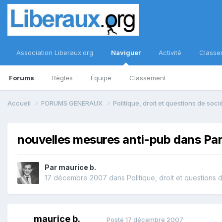
Association Liberaux.org
Naviguer
Activité
Classe
Forums
Règles
Équipe
Classement
Accueil
FORUMS GENERAUX
Politique, droit et questions de soc
nouvelles mesures anti-pub dans Par
Par
maurice b.
17 décembre 2007
dans
Politique, droit et questions 
maurice b.
Posté
17 décembre 2007