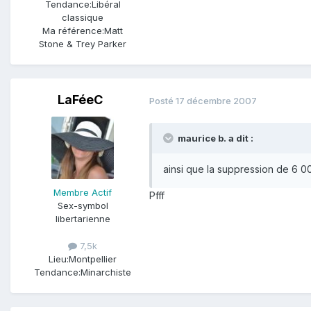
Tendance:
Libéral
classique
Ma référence:
Matt
Stone & Trey Parker
LaFéeC
Posté
17 décembre 2007
maurice b. a dit :
ainsi que la suppression de 6 00
Membre Actif
Pfff
Sex-symbol
libertarienne
7,5k
Lieu:
Montpellier
Tendance:
Minarchiste