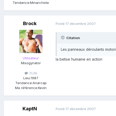
Tendance:
Minarchiste
Brock
Posté
17 décembre 2007
Citation
Les panneaux déroulants motoris
Utilisateur
la betise humaine en action
Misogynator
31,8k
Lieu:
1987
Tendance:
Anarcap
Ma référence:
Kevin
KaptN
Posté
17 décembre 2007