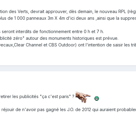
ction des Verts, devrait approuver, dès demain, le nouveau RPL (règl
 plus de 1 000 panneaux 3m X 4m d'ici deux ans ,ainsi que la suppre
seront interdits de fonctionnement entre 0 h et 7 h.
blicité zéro" autour des monuments historiques est prévue.
ecaux,Clear Channel et CBS Outdoor) ont l'intention de saisir les tr
etirer les publicités "ça c'est paris" ?
t se réjouir de n'avoir pas gagné les J.O. de 2012 qui auraient prob