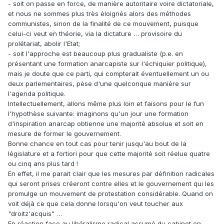
- soit on passe en force, de manière autoritaire voire dictatoriale,
et nous ne sommes plus très éloignés alors des méthodes
communistes, sinon de la finalité de ce mouvement, puisque
celui-ci veut en théorie, via la dictature … provisoire du
prolétariat, abolir l'Etat;
- soit l'approche est beaucoup plus gradualiste (p.e. en
présentant une formation anarcapiste sur l'échiquier politique),
mais je doute que ce parti, qui compterait éventuellement un ou
deux parlementaires, pèse d'une quelconque manière sur
l'agenda politique.
Intellectuellement, allons même plus loin et faisons pour le fun
l'hypothèse suivante: imaginons qu'un jour une formation
d'inspiration anarcap obtienne une majorité absolue et soit en
mesure de former le gouvernement.
Bonne chance en tout cas pour tenir jusqu'au bout de la
législature et a fortiori pour que cette majorité soit réelue quatre
ou cinq ans plus tard !
En effet, il me parait clair que les mesures par définition radicales
qui seront prises créeront contre elles et le gouvernement qui les
promulge un mouvement de protestation considérable. Quand on
voit déjà ce que cela donne lorsqu'on veut toucher aux
"droitz'acquis" …
En réaction face au libéralisme radical assumé du cabinet en