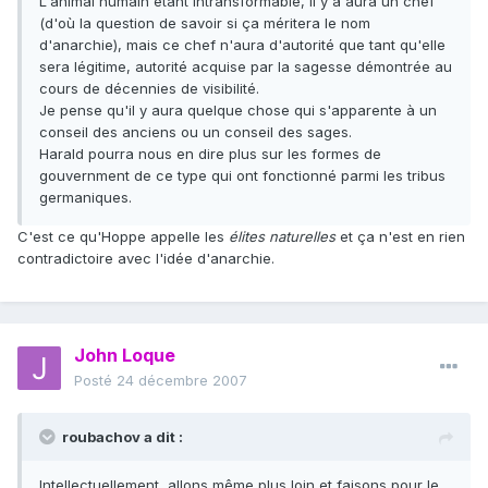
L'animal humain étant intransformable, il y a aura un chef
(d'où la question de savoir si ça méritera le nom
d'anarchie), mais ce chef n'aura d'autorité que tant qu'elle
sera légitime, autorité acquise par la sagesse démontrée au
cours de décennies de visibilité.
Je pense qu'il y aura quelque chose qui s'apparente à un
conseil des anciens ou un conseil des sages.
Harald pourra nous en dire plus sur les formes de
gouvernment de ce type qui ont fonctionné parmi les tribus
germaniques.
C'est ce qu'Hoppe appelle les
élites naturelles
et ça n'est en rien
contradictoire avec l'idée d'anarchie.
John Loque
Posté
24 décembre 2007
roubachov a dit :
Intellectuellement, allons même plus loin et faisons pour le