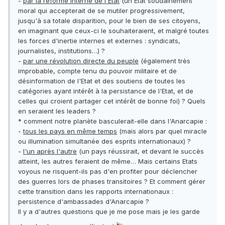
-
par la réforme interne de l'Etat
(un Etat soudainement
moral qui accepterait de se mutiler progressivement,
jusqu'à sa totale disparition, pour le bien de ses citoyens,
en imaginant que ceux-ci le souhaiteraient, et malgré toutes
les forces d'inertie internes et externes : syndicats,
journalistes, institutions…) ?
-
par une révolution directe du peuple
(également très
improbable, compte tenu du pouvoir militaire et de
désinformation de l'Etat et des soutiens de toutes les
catégories ayant intérêt à la persistance de l'Etat, et de
celles qui croient partager cet intérêt de bonne foi) ? Quels
en seraient les leaders ?
* comment notre planète basculerait-elle dans l'Anarcapie :
-
tous les pays en même temps
(mais alors par quel miracle
ou illumination simultanée des esprits internationaux) ?
-
l'un après l'autre
(un pays réussirait, et devant le succès
atteint, les autres feraient de même… Mais certains Etats
voyous ne risquent-ils pas d'en profiter pour déclencher
des guerres lors de phases transitoires ? Et comment gérer
cette transition dans les rapports internationaux :
persistence d'ambassades d'Anarcapie ?
Il y a d'autres questions que je me pose mais je les garde