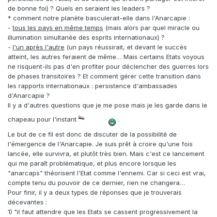
de bonne foi) ? Quels en seraient les leaders ?
* comment notre planète basculerait-elle dans l'Anarcapie :
-
tous les pays en même temps
(mais alors par quel miracle ou
illumination simultanée des esprits internationaux) ?
-
l'un après l'autre
(un pays réussirait, et devant le succès
atteint, les autres feraient de même… Mais certains Etats voyous
ne risquent-ils pas d'en profiter pour déclencher des guerres lors
de phases transitoires ? Et comment gérer cette transition dans
les rapports internationaux : persistence d'ambassades
d'Anarcapie ?
Il y a d'autres questions que je me pose mais je les garde dans le
chapeau pour l'instant
.
Le but de ce fil est donc de discuter de la possibilité de
l'émergence de l'Anarcapie. Je suis prêt à croire qu'une fois
lancée, elle survivra, et plutôt très bien. Mais c'est ce lancement
qui me paraît problématique, et plus encore lorsque les
"anarcaps" théorisent l'Etat comme l'ennemi. Car si ceci est vrai,
compte tenu du pouvoir de ce dernier, rien ne changera…
Pour finir, il y a deux types de réponses que je trouverais
décevantes :
1) "il faut attendre que les Etats se cassent progressivement la