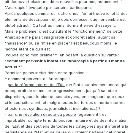
ait découvert plusieurs idées nouvelles pour moi, notamment l'
"Anarcapie" évoquée par certains participants.
Après quelques sommaires recherches, j'en ai trouvé ici et là des
éléments de description, et je dois confesser que l'ensemble est
plutôt attractif. Ou tout au moins, donnant envie d'essayer…
Mais le problème, c'est qu'autant le "fonctionnement" de cette
Anarcapie me paraît imaginable et concrétisable, autant sa
"naissance" ou sa "mise en place" l'est beaucoup moins, le
monde étant ce qu'il est.
J'ouvre donc mon premier fil en posant la question suivante :
"
comment parvenir à instaurer l'Anarcapie à partir du monde
actuel ?
"
Parmi les points inclus dans cette question :
* comment parvenir à l'Anarcapie :
-
par la réforme interne de l'Etat
(un Etat soudainement moral qui
accepterait de se mutiler progressivement, jusqu'à sa totale
disparition, pour le bien de ses citoyens, en imaginant que ceux-
ci le souhaiteraient, et malgré toutes les forces d'inertie internes
et externes : syndicats, journalistes, institutions…) ?
-
par une révolution directe du peuple
(également très
improbable, compte tenu du pouvoir militaire et de désinformation
de l'Etat et des soutiens de toutes les catégories ayant intérêt à la
persistance de l'Etat, et de celles qui croient partager cet intérêt