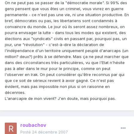
On ne peut pas se passer de la "démocratie morale". Si 99% des
gens pensent que vous êtes un criminel, vous vivrez en guerre
permanente - ce n'est pas une vie, ni une situation productive. En
bref, démocrates ou pas, les libertariens sont condamnés à
convaincre du monde. Le jour où ils seront assez nombreux, on
pourra envisager la lutte - dans tous les modes qui existent, des
élections aux "syndicats" civils en passant par, pourquoi pas, un
jour, une "révolution" - c'est-à-dire la déclaration de
l'indépendance d'un territoire uniquement peuplé d'anarcaps (un
million? deux?) prêts à se défendre. Mais ça ne peut marcher que
dans des circonstances très particulières, vu que l'Etat n'hésite
pas à aller dans le mur pour le principe, comme on peut
l'observer en Irak. On peut considérer qu'être reconnus par qui
que ce soit de sérieux revient à avoir gagné. Ce n'est pas
évident, mais pas impossible non plus si on raisonne en
décennies.
L'anarcapie de mon vivent? J'en doute, mais pourquoi pas.
roubachov
Posté
24 décembre 2007