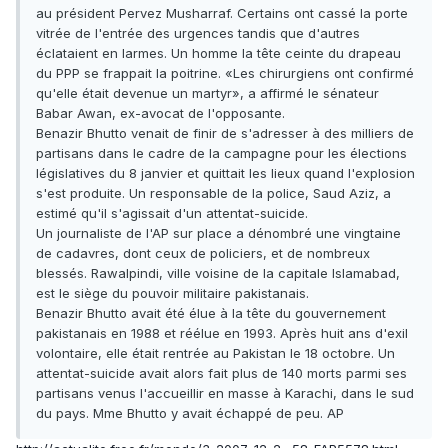
au président Pervez Musharraf. Certains ont cassé la porte
vitrée de l'entrée des urgences tandis que d'autres
éclataient en larmes. Un homme la tête ceinte du drapeau
du PPP se frappait la poitrine. «Les chirurgiens ont confirmé
qu'elle était devenue un martyr», a affirmé le sénateur
Babar Awan, ex-avocat de l'opposante.
Benazir Bhutto venait de finir de s'adresser à des milliers de
partisans dans le cadre de la campagne pour les élections
législatives du 8 janvier et quittait les lieux quand l'explosion
s'est produite. Un responsable de la police, Saud Aziz, a
estimé qu'il s'agissait d'un attentat-suicide.
Un journaliste de l'AP sur place a dénombré une vingtaine
de cadavres, dont ceux de policiers, et de nombreux
blessés. Rawalpindi, ville voisine de la capitale Islamabad,
est le siège du pouvoir militaire pakistanais.
Benazir Bhutto avait été élue à la tête du gouvernement
pakistanais en 1988 et réélue en 1993. Après huit ans d'exil
volontaire, elle était rentrée au Pakistan le 18 octobre. Un
attentat-suicide avait alors fait plus de 140 morts parmi ses
partisans venus l'accueillir en masse à Karachi, dans le sud
du pays. Mme Bhutto y avait échappé de peu. AP