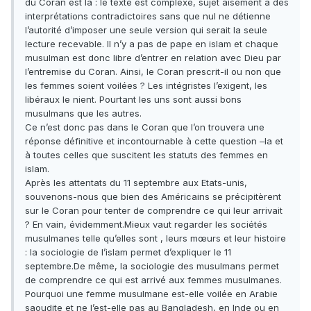
du Coran est là : le texte est complexe, sujet aisément à des
interprétations contradictoires sans que nul ne détienne
l’autorité d’imposer une seule version qui serait la seule
lecture recevable. Il n’y a pas de pape en islam et chaque
musulman est donc libre d’entrer en relation avec Dieu par
l’entremise du Coran. Ainsi, le Coran prescrit-il ou non que
les femmes soient voilées ? Les intégristes l’exigent, les
libéraux le nient. Pourtant les uns sont aussi bons
musulmans que les autres.
Ce n’est donc pas dans le Coran que l’on trouvera une
réponse définitive et incontournable à cette question –la et
à toutes celles que suscitent les statuts des femmes en
islam.
Après les attentats du 11 septembre aux Etats-unis,
souvenons-nous que bien des Américains se précipitèrent
sur le Coran pour tenter de comprendre ce qui leur arrivait
? En vain, évidemment.Mieux vaut regarder les sociétés
musulmanes telle qu’elles sont , leurs mœurs et leur histoire
: la sociologie de l’islam permet d’expliquer le 11
septembre.De même, la sociologie des musulmans permet
de comprendre ce qui est arrivé aux femmes musulmanes.
Pourquoi une femme musulmane est-elle voilée en Arabie
saoudite et ne l’est-elle pas au Bangladesh, en Inde ou en