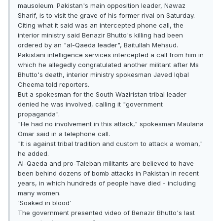
mausoleum. Pakistan's main opposition leader, Nawaz
Sharif, is to visit the grave of his former rival on Saturday.
Citing what it said was an intercepted phone call, the
interior ministry said Benazir Bhutto's killing had been
ordered by an "al-Qaeda leader", Baitullah Mehsud.
Pakistani intelligence services intercepted a call from him in
which he allegedly congratulated another militant after Ms
Bhutto's death, interior ministry spokesman Javed Iqbal
Cheema told reporters.
But a spokesman for the South Waziristan tribal leader
denied he was involved, calling it "government
propaganda".
"He had no involvement in this attack," spokesman Maulana
Omar said in a telephone call.
"It is against tribal tradition and custom to attack a woman,"
he added.
Al-Qaeda and pro-Taleban militants are believed to have
been behind dozens of bomb attacks in Pakistan in recent
years, in which hundreds of people have died - including
many women.
'Soaked in blood'
The government presented video of Benazir Bhutto's last