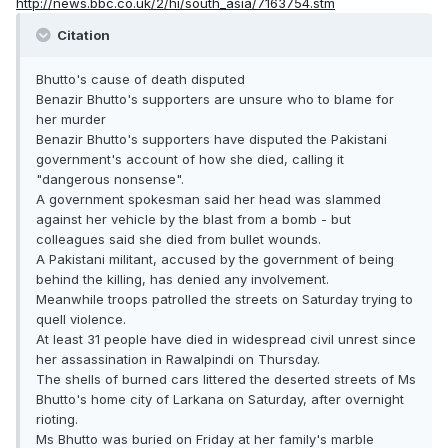
http://news.bbc.co.uk/2/hi/south_asia/7163754.stm
Citation
Bhutto's cause of death disputed
Benazir Bhutto's supporters are unsure who to blame for
her murder
Benazir Bhutto's supporters have disputed the Pakistani
government's account of how she died, calling it
"dangerous nonsense".
A government spokesman said her head was slammed
against her vehicle by the blast from a bomb - but
colleagues said she died from bullet wounds.
A Pakistani militant, accused by the government of being
behind the killing, has denied any involvement.
Meanwhile troops patrolled the streets on Saturday trying to
quell violence.
At least 31 people have died in widespread civil unrest since
her assassination in Rawalpindi on Thursday.
The shells of burned cars littered the deserted streets of Ms
Bhutto's home city of Larkana on Saturday, after overnight
rioting.
Ms Bhutto was buried on Friday at her family's marble