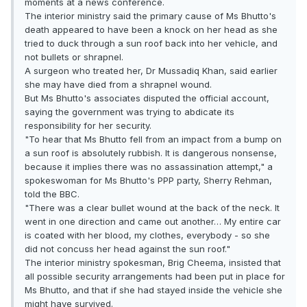
moments at a news conference.
The interior ministry said the primary cause of Ms Bhutto's
death appeared to have been a knock on her head as she
tried to duck through a sun roof back into her vehicle, and
not bullets or shrapnel.
A surgeon who treated her, Dr Mussadiq Khan, said earlier
she may have died from a shrapnel wound.
But Ms Bhutto's associates disputed the official account,
saying the government was trying to abdicate its
responsibility for her security.
"To hear that Ms Bhutto fell from an impact from a bump on
a sun roof is absolutely rubbish. It is dangerous nonsense,
because it implies there was no assassination attempt," a
spokeswoman for Ms Bhutto's PPP party, Sherry Rehman,
told the BBC.
"There was a clear bullet wound at the back of the neck. It
went in one direction and came out another… My entire car
is coated with her blood, my clothes, everybody - so she
did not concuss her head against the sun roof."
The interior ministry spokesman, Brig Cheema, insisted that
all possible security arrangements had been put in place for
Ms Bhutto, and that if she had stayed inside the vehicle she
might have survived.