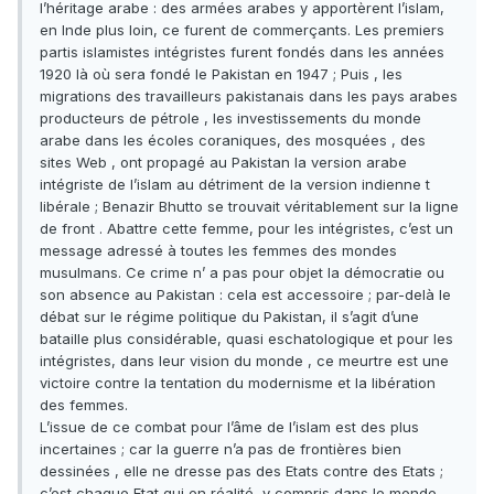
l’héritage arabe : des armées arabes y apportèrent l’islam,
en Inde plus loin, ce furent de commerçants. Les premiers
partis islamistes intégristes furent fondés dans les années
1920 là où sera fondé le Pakistan en 1947 ; Puis , les
migrations des travailleurs pakistanais dans les pays arabes
producteurs de pétrole , les investissements du monde
arabe dans les écoles coraniques, des mosquées , des
sites Web , ont propagé au Pakistan la version arabe
intégriste de l’islam au détriment de la version indienne t
libérale ; Benazir Bhutto se trouvait véritablement sur la ligne
de front . Abattre cette femme, pour les intégristes, c’est un
message adressé à toutes les femmes des mondes
musulmans. Ce crime n’ a pas pour objet la démocratie ou
son absence au Pakistan : cela est accessoire ; par-delà le
débat sur le régime politique du Pakistan, il s’agit d’une
bataille plus considérable, quasi eschatologique et pour les
intégristes, dans leur vision du monde , ce meurtre est une
victoire contre la tentation du modernisme et la libération
des femmes.
L’issue de ce combat pour l’âme de l’islam est des plus
incertaines ; car la guerre n’a pas de frontières bien
dessinées , elle ne dresse pas des Etats contre des Etats ;
c’est chaque Etat qui en réalité, y compris dans le monde