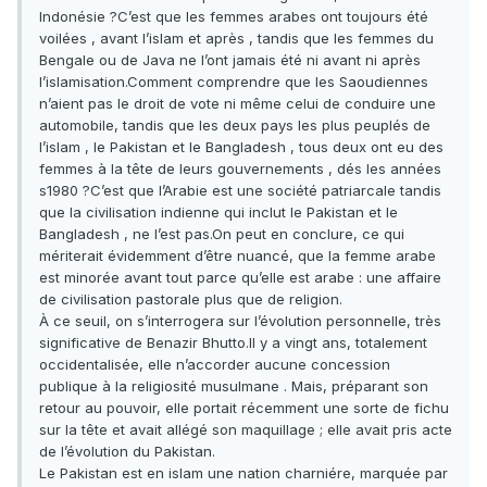
Indonésie ?C’est que les femmes arabes ont toujours été
voilées , avant l’islam et après , tandis que les femmes du
Bengale ou de Java ne l’ont jamais été ni avant ni après
l’islamisation.Comment comprendre que les Saoudiennes
n’aient pas le droit de vote ni même celui de conduire une
automobile, tandis que les deux pays les plus peuplés de
l’islam , le Pakistan et le Bangladesh , tous deux ont eu des
femmes à la tête de leurs gouvernements , dés les années
s1980 ?C’est que l’Arabie est une société patriarcale tandis
que la civilisation indienne qui inclut le Pakistan et le
Bangladesh , ne l’est pas.On peut en conclure, ce qui
mériterait évidemment d’être nuancé, que la femme arabe
est minorée avant tout parce qu’elle est arabe : une affaire
de civilisation pastorale plus que de religion.
À ce seuil, on s’interrogera sur l’évolution personnelle, très
significative de Benazir Bhutto.Il y a vingt ans, totalement
occidentalisée, elle n’accorder aucune concession
publique à la religiosité musulmane . Mais, préparant son
retour au pouvoir, elle portait récemment une sorte de fichu
sur la tête et avait allégé son maquillage ; elle avait pris acte
de l’évolution du Pakistan.
Le Pakistan est en islam une nation charniére, marquée par