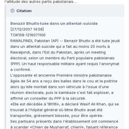
l'attitude des autres partis pakistanais…
Citation
Benazir Bhutto tuée dans un attentat-suicide
[27/12/2007 14:58]
TOK108-1216071106
RAWALPINDI, Pakistan (AP) -- Benazir Bhutto a été tuée jeudi
dans un attentat-suicide qui a fait au moins 20 morts à
Rawalpindi, dans l'Est du Pakistan, après un meeting
électoral, selon un membre du Parti populaire pakistanais
(PPP). Un haut responsable militaire ayant requis l'anonymat
a confirmé.
L'opposante et ancienne Première ministre pakistanaise
âgée de 54 ans a reçu des balles dans le cou et la poitrine
alors qu'elle montait dans son véhicule à l'issue d'une
réunion électorale, puis le kamikaze s'est fait exploser, a
affirmé un conseiller du PPP à la sécurité.
«Elle est décédée à 18h16», a déclaré Wasif Ali Khan, qui se
trouvait à l'hôpital général où Mme Bhutto avait été
transportée, grièvement blessée, pour être opérée.
Ses partisans présents dans l'établissement ont commencé
à scander «Chien de Musharraf, chien!», faisant référence