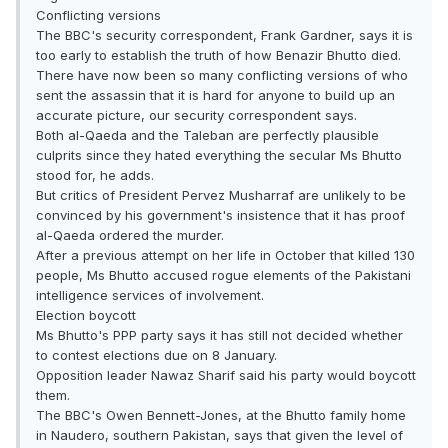
Conflicting versions
The BBC's security correspondent, Frank Gardner, says it is
too early to establish the truth of how Benazir Bhutto died.
There have now been so many conflicting versions of who
sent the assassin that it is hard for anyone to build up an
accurate picture, our security correspondent says.
Both al-Qaeda and the Taleban are perfectly plausible
culprits since they hated everything the secular Ms Bhutto
stood for, he adds.
But critics of President Pervez Musharraf are unlikely to be
convinced by his government's insistence that it has proof
al-Qaeda ordered the murder.
After a previous attempt on her life in October that killed 130
people, Ms Bhutto accused rogue elements of the Pakistani
intelligence services of involvement.
Election boycott
Ms Bhutto's PPP party says it has still not decided whether
to contest elections due on 8 January.
Opposition leader Nawaz Sharif said his party would boycott
them.
The BBC's Owen Bennett-Jones, at the Bhutto family home
in Naudero, southern Pakistan, says that given the level of