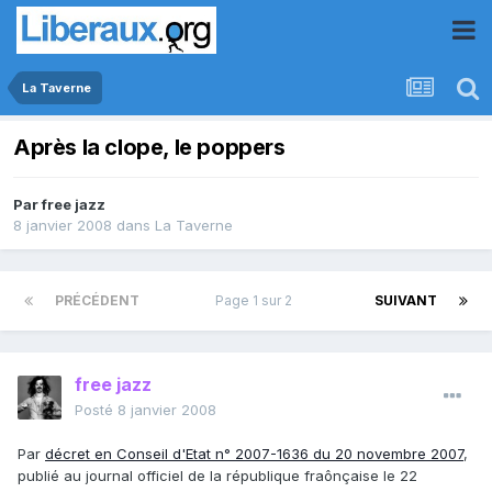
La Taverne
Après la clope, le poppers
Par
free jazz
8 janvier 2008
dans
La Taverne
PRÉCÉDENT
Page 1 sur 2
SUIVANT
free jazz
Posté
8 janvier 2008
Par
décret en Conseil d'Etat n° 2007-1636 du 20 novembre 2007
,
publié au journal officiel de la république fraônçaise le 22