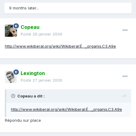
9 months later...
Copeau
Posté
26 janvier 2009
http://www.wikiberal.org/wiki/Wikiberal:É…_organis.C3.A9e
Lexington
Posté
27 janvier 2009
Copeau a dit :
http://www.wikiberal.org/wiki/Wikiberal:É…_organis.C3.A9e
Répondu sur place