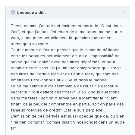
Leepose a dit :
Tiens, comme j'ai raté cet éminent numéro de "C'est dans
l'air", et que j'ai pas l'intention de le me taper, meme sur le
web, je me pose actuellement la question (hautement
technique) suivante.
Tout le monde a l'air de penser que le climat de défiance
entre les banques actuellement est du a l'impossibilité de
savoir qui est "collé" avec des titres dépréciés, et pour
combien de millions. Or j'ai fini par comprendre qu'il s'agit
des titres de Freddie Mac et de Fannie Mae, qui sont des
émetteurs ultra-connus aux USA et dans le monde.
Or ca me semble invraissemblable de réussir a garder le
secret sur "qui détient ces titres?". D'ou 2 sous questions
dans ma tetes : soit on n'arrive pas a identifier le "client
final", ça je peux le comprendre en partie, soit on parle des
fameux "dérivés de crédit". Et là je suis perplexe…
L'émission de ces dérivés est aussi opaque que ca, ou bien
"j'ai rien compris", comme disait Vinceponcet dans un autre
fil?