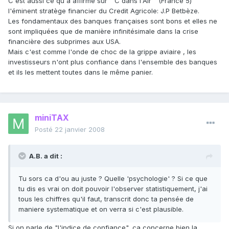
C'est aussi ce qu'à affirmé sur " C dans l'Air " (France 5)
l'éminent stratège financier du Credit Agricole: J.P Betbèze.
Les fondamentaux des banques françaises sont bons et elles ne
sont impliquées que de manière infinitésimale dans la crise
financière des subprimes aux USA.
Mais c'est comme l'onde de choc de la grippe aviaire , les
investisseurs n'ont plus confiance dans l'ensemble des banques
et ils les mettent toutes dans le même panier.
miniTAX
Posté
22 janvier 2008
A.B. a dit :
Tu sors ca d'ou au juste ? Quelle 'psychologie' ? Si ce que
tu dis es vrai on doit pouvoir l'observer statistiquement, j'ai
tous les chiffres qu'il faut, transcrit donc ta pensée de
maniere systematique et on verra si c'est plausible.
Si on parle de "l'indice de confiance", ça concerne bien la