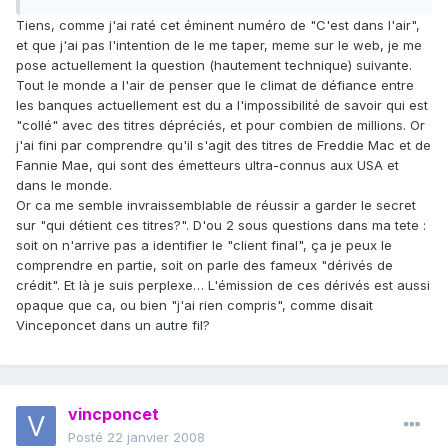
Tiens, comme j'ai raté cet éminent numéro de "C'est dans l'air",
et que j'ai pas l'intention de le me taper, meme sur le web, je me
pose actuellement la question (hautement technique) suivante.
Tout le monde a l'air de penser que le climat de défiance entre
les banques actuellement est du a l'impossibilité de savoir qui est
"collé" avec des titres dépréciés, et pour combien de millions. Or
j'ai fini par comprendre qu'il s'agit des titres de Freddie Mac et de
Fannie Mae, qui sont des émetteurs ultra-connus aux USA et
dans le monde.
Or ca me semble invraissemblable de réussir a garder le secret
sur "qui détient ces titres?". D'ou 2 sous questions dans ma tete :
soit on n'arrive pas a identifier le "client final", ça je peux le
comprendre en partie, soit on parle des fameux "dérivés de
crédit". Et là je suis perplexe… L'émission de ces dérivés est aussi
opaque que ca, ou bien "j'ai rien compris", comme disait
Vinceponcet dans un autre fil?
vincponcet
Posté
22 janvier 2008