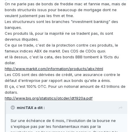
On ne parle pas de bonds de freddie mac et fannie mae, mais de
bonds structurés issus pour beaucoup de mortgage dont ne
veulent justement pas les fnm et fme.
Les structureurs sont les branches "investment banking" des
banques.
Ces produits là, pour la majorité ne se tradent pas, ils sont
devenus illiquides.
Ce qui se trade, c'est de la protection contre ces produits, le
fameux indices ABX de markit. Des CDS de CDOs quoi.
et là dessus, c'est la cata, des bonds BBB tombent à 15cts du
dollar.
http://www.markit.com/information/products/abx.html
Les CDS sont des dérivées de crédit, une assurance contre le
défaut d'entreprise par rapport aux bonds qu'elle a émis.
Et ça, c'est 100% OTC. Pour un notional amount de 43 trillions de
dollars.
http://www.bis.org/statistics/otcder/dt1920a.pdf
miniTAX a dit :
Sur une échéance de 6 mois, l'évolution de la bourse ne
s'explique pas par les fondamentaux mais par la