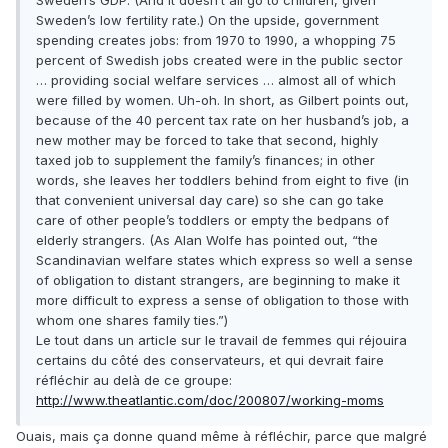
Sweden’s GDP. (And it doesn’t all go to children, given
Sweden’s low fertility rate.) On the upside, government
spending creates jobs: from 1970 to 1990, a whopping 75
percent of Swedish jobs created were in the public sector
… providing social welfare services … almost all of which
were filled by women. Uh-oh. In short, as Gilbert points out,
because of the 40 percent tax rate on her husband’s job, a
new mother may be forced to take that second, highly
taxed job to supplement the family’s finances; in other
words, she leaves her toddlers behind from eight to five (in
that convenient universal day care) so she can go take
care of other people’s toddlers or empty the bedpans of
elderly strangers. (As Alan Wolfe has pointed out, “the
Scandinavian welfare states which express so well a sense
of obligation to distant strangers, are beginning to make it
more difficult to express a sense of obligation to those with
whom one shares family ties.”)
Le tout dans un article sur le travail de femmes qui réjouira
certains du côté des conservateurs, et qui devrait faire
réfléchir au delà de ce groupe:
http://www.theatlantic.com/doc/200807/working-moms
Ouais, mais ça donne quand même à réfléchir, parce que malgré