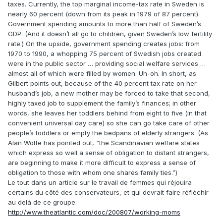
taxes. Currently, the top marginal income-tax rate in Sweden is
nearly 60 percent (down from its peak in 1979 of 87 percent).
Government spending amounts to more than half of Sweden’s
GDP. (And it doesn’t all go to children, given Sweden’s low fertility
rate.) On the upside, government spending creates jobs: from
1970 to 1990, a whopping 75 percent of Swedish jobs created
were in the public sector … providing social welfare services …
almost all of which were filled by women. Uh-oh. In short, as
Gilbert points out, because of the 40 percent tax rate on her
husband’s job, a new mother may be forced to take that second,
highly taxed job to supplement the family’s finances; in other
words, she leaves her toddlers behind from eight to five (in that
convenient universal day care) so she can go take care of other
people’s toddlers or empty the bedpans of elderly strangers. (As
Alan Wolfe has pointed out, “the Scandinavian welfare states
which express so well a sense of obligation to distant strangers,
are beginning to make it more difficult to express a sense of
obligation to those with whom one shares family ties.”)
Le tout dans un article sur le travail de femmes qui réjouira
certains du côté des conservateurs, et qui devrait faire réfléchir
au delà de ce groupe:
http://www.theatlantic.com/doc/200807/working-moms