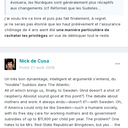
évoluera, les Nordiques sont généralement plus réceptifs
aux changements (cf. Réforme) que les Sudistes…
j'ai voulu lire ce livre et puis pas fait finalement, à regret.
je ne serais pas étonné que les haut prélèvement et l'assurance
chômage de 4 ans aient été
une maniére particulière de
racheter les privilèges
en vue de débloquer tout le reste.
Nick de Cusa
Posté
27 août 2008
Un très bon dynamitage, intelligent et argumenté s'entend, du
"modèle" Suédois dans The Atlantic:
All of which brings us, finally, to Sweden. (And doesn’t a shot of
raspberry Absolut sound good at this point?) The debate about
mothers and work: it always ends—doesn’t it?—with Sweden. Oh,
if America could only be like Sweden—such a humane society,
with its free day care for working mothers and its government
subsidies of up to $11,900 per child per year. The problem? One
hates to be Mrs. Red-State Republican Bringdown, but yes … the